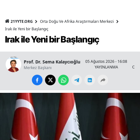
21YYTE.ORG
Orta Doğu Ve Afrika Araştırmaları Merkezi
Irak ile Yeni bir Başlangıç
Irak ile Yeni bir Başlangıç
Prof. Dr. Sema Kalaycıoğlu
05 Ağustos 2026 - 16:08
YAYINLANMA
OKU
Merkez Başkanı