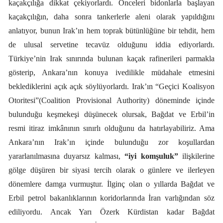
kaçakçılığa dikkat çekiyorlardı. Önceleri bidonlarla başlayan
kaçakçılığın, daha sonra tankerlerle aleni olarak yapıldığını
anlatıyor, bunun Irak’ın hem toprak bütünlüğüne bir tehdit, hem
de ulusal servetine tecavüz olduğunu iddia ediyorlardı.
Türkiye’nin Irak sınırında bulunan kaçak rafinerileri parmakla
gösterip, Ankara’nın konuya ivedilikle müdahale etmesini
beklediklerini açık açık söylüyorlardı. Irak’ın “Geçici Koalisyon
Otoritesi”(Coalition Provisional Authority) döneminde içinde
bulunduğu keşmekeşi düşünecek olursak, Bağdat ve Erbil’in
resmi itiraz imkânının sınırlı olduğunu da hatırlayabiliriz. Ama
Ankara’nın Irak’ın içinde bulunduğu zor koşullardan
yararlanılmasına duyarsız kalması,
“iyi komşuluk”
ilişkilerine
gölge düşüren bir siyasi tercih olarak o günlere ve ilerleyen
dönemlere damga vurmuştur. İlginç olan o yıllarda Bağdat ve
Erbil petrol bakanlıklarının koridorlarında İran varlığından söz
ediliyordu. Ancak Yarı Özerk Kürdistan kadar Bağdat