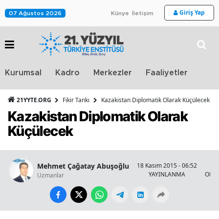
Giriş Yap
07 Ağustos 2026
Künye
İletişim
Stra
Kurumsal
Kadro
Merkezler
Faaliyetler
TV
21YYTE.ORG
Fikir Tankı
Kazakistan Diplomatik Olarak Küçülecek
Kazakistan Diplomatik Olarak
Küçülecek
Mehmet Çağatay Abuşoğlu
18 Kasım 2015 - 06:52
YAYINLANMA
OKU
Uzmanlar