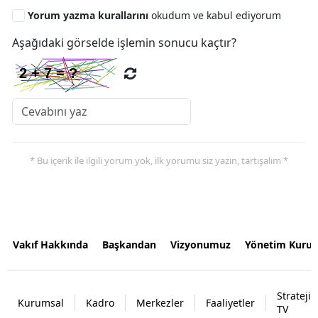
Yorum yazma kurallarını
okudum ve kabul ediyorum
Aşağıdaki görselde işlemin sonucu kaçtır?
* Bu içerik ile ilgili yorum yok, ilk yorumu siz yazın, tartışalım *
Vakıf Hakkında
Başkandan
Vizyonumuz
Yönetim Kurul
Strateji
Kurumsal
Kadro
Merkezler
Faaliyetler
TV