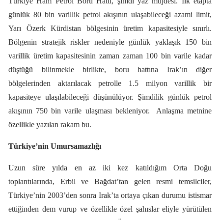
Türkiye Ham Petrol Boru Hattı, şimdi yaz müjdesi. İlk etapta
günlük 80 bin varillik petrol akışının ulaşabileceği azami limit,
Yarı Özerk Kürdistan bölgesinin üretim kapasitesiyle sınırlı.
Bölgenin stratejik riskler nedeniyle günlük yaklaşık 150 bin
varillik üretim kapasitesinin zaman zaman 100 bin varile kadar
düştüğü bilinmekle birlikte, boru hattına Irak’ın diğer
bölgelerinden aktarılacak petrolle 1.5 milyon varillik bir
kapasiteye ulaşılabileceği düşünülüyor. Şimdilik günlük petrol
akışının 750 bin varile ulaşması bekleniyor.
Anlaşma metnine
özellikle yazılan rakam bu.
Türkiye’nin Umursamazlığı
Uzun süre yılda en az iki kez katıldığım Orta Doğu
toplantılarında, Erbil ve Bağdat’tan gelen resmi temsilciler,
Türkiye’nin 2003’den sonra Irak’ta ortaya çıkan durumu istismar
ettiğinden dem vurup ve özellikle özel şahıslar eliyle yürütülen