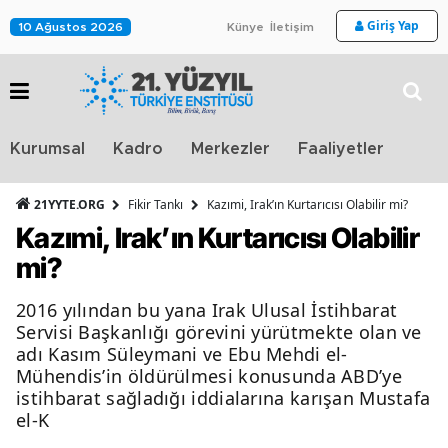
Giriş Yap
10 Ağustos 2026
Künye
İletişim
Stra
Kurumsal
Kadro
Merkezler
Faaliyetler
TV
21YYTE.ORG
Fikir Tankı
Kazımi, Irak’ın Kurtarıcısı Olabilir mi?
Kazımi, Irak’ın Kurtarıcısı Olabilir
mi?
2016 yılından bu yana Irak Ulusal İstihbarat
Servisi Başkanlığı görevini yürütmekte olan ve
adı Kasım Süleymani ve Ebu Mehdi el-
Mühendis’in öldürülmesi konusunda ABD’ye
istihbarat sağladığı iddialarına karışan Mustafa
el-K