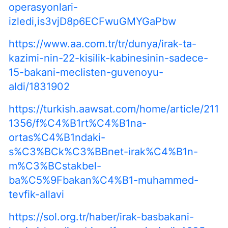
operasyonlari-
izledi,is3vjD8p6ECFwuGMYGaPbw
https://www.aa.com.tr/tr/dunya/irak-ta-
kazimi-nin-22-kisilik-kabinesinin-sadece-
15-bakani-meclisten-guvenoyu-
aldi/1831902
https://turkish.aawsat.com/home/article/211
1356/f%C4%B1rt%C4%B1na-
ortas%C4%B1ndaki-
s%C3%BCk%C3%BBnet-irak%C4%B1n-
m%C3%BCstakbel-
ba%C5%9Fbakan%C4%B1-muhammed-
tevfik-allavi
https://sol.org.tr/haber/irak-basbakani-