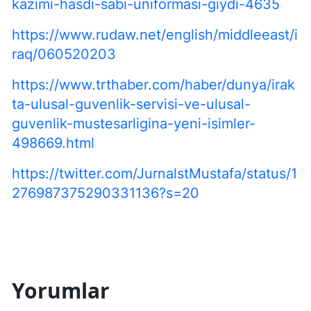
kazimi-hasdi-sabi-uniformasi-giydi-4635
https://www.rudaw.net/english/middleeast/i
raq/060520203
https://www.trthaber.com/haber/dunya/irak
ta-ulusal-guvenlik-servisi-ve-ulusal-
guvenlik-mustesarligina-yeni-isimler-
498669.html
https://twitter.com/JurnalstMustafa/status/1
276987375290331136?s=20
Yorumlar