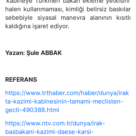
‘kabineye Türkmen bakan ekleme yetkisini’
halen kullanmaması, kimliği belirsiz baskılar
sebebiyle siyasal manevra alanının kısıtlı
kaldığına işaret ediyor.
Yazan: Şule ABBAK
REFERANS
https://www.trthaber.com/haber/dunya/irak
ta-kazimi-kabinesinin-tamami-meclisten-
gecti-490388.html
https://www.ntv.com.tr/dunya/irak-
basbakani-kazimi-daese-karsi-