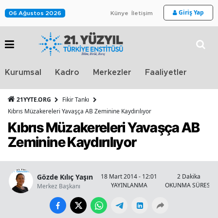
Giriş Yap
06 Ağustos 2026
Künye
İletişim
Stra
Kurumsal
Kadro
Merkezler
Faaliyetler
TV
21YYTE.ORG
Fikir Tankı
Kıbrıs Müzakereleri Yavaşça AB Zeminine Kaydırılıyor
Kıbrıs Müzakereleri Yavaşça AB
Zeminine Kaydırılıyor
Gözde Kılıç Yaşın
18 Mart 2014 - 12:01
2 Dakika
YAYINLANMA
OKUNMA SÜRESİ
Merkez Başkanı