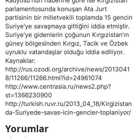
Radyosu'nun haberine göre ise Kırgızistan
parlamentosunda konuşan Ata Jurt
partisinin bir milletvekili toplamda 15 gencin
Suriye'ye savaşmaya gittiğini iddia etmiştir.
Suriye'ye gidenlerin çoğunun Kırgızistan'ın
güney bölgesinden Kırgız, Tacik ve Özbek
uyruklu vatandaşlar olduğu iddia ediliyor.
Kaynaklar:
http://rus.ozodi.org/archive/news/2013041
8/11266/11266.html?id=24961074
http://www.centrasia.ru/news2.php?
st=1366230900
http://turkish.ruvr.ru/2013_04_18/Kirgizistan
da-Suriyede-savas-icin-gencler-toplaniyor/
Yorumlar