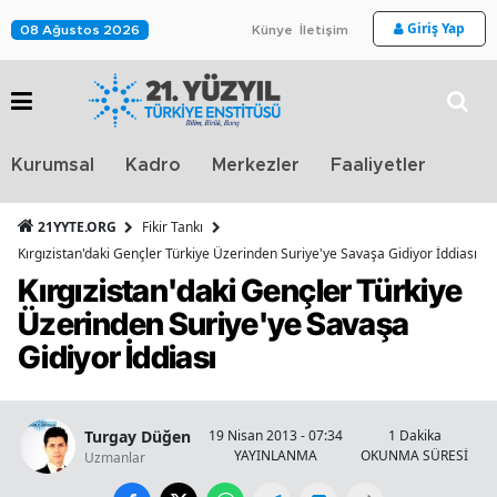
Giriş Yap
08 Ağustos 2026
Künye
İletişim
Stra
Kurumsal
Kadro
Merkezler
Faaliyetler
TV
21YYTE.ORG
Fikir Tankı
Kırgızistan'daki Gençler Türkiye Üzerinden Suriye'ye Savaşa Gidiyor İddiası
Kırgızistan'daki Gençler Türkiye
Üzerinden Suriye'ye Savaşa
Gidiyor İddiası
Turgay Düğen
19 Nisan 2013 - 07:34
1 Dakika
YAYINLANMA
OKUNMA SÜRESİ
Uzmanlar