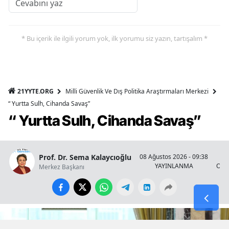
* Bu içerik ile ilgili yorum yok, ilk yorumu siz yazın, tartışalım *
21YYTE.ORG
Milli Güvenlik Ve Dış Politika Araştırmaları Merkezi
“ Yurtta Sulh, Cihanda Savaş”
“ Yurtta Sulh, Cihanda Savaş”
Prof. Dr. Sema Kalaycıoğlu
08 Ağustos 2026 - 09:38
YAYINLANMA
OKU
Merkez Başkanı