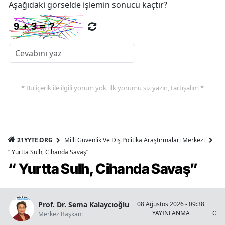
Aşağıdaki görselde işlemin sonucu kaçtır?
* Bu içerik ile ilgili yorum yok, ilk yorumu siz yazın, tartışalım *
21YYTE.ORG
Milli Güvenlik Ve Dış Politika Araştırmaları Merkezi
“ Yurtta Sulh, Cihanda Savaş”
“ Yurtta Sulh, Cihanda Savaş”
Prof. Dr. Sema Kalaycıoğlu
08 Ağustos 2026 - 09:38
YAYINLANMA
OKU
Merkez Başkanı