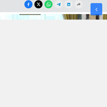
Dün 21. Yüzyıl Türkiye Enstitüsü sitesinde çağın
modası, adı ve iddiası büyük ama içi kof Stratejik
Ortaklık anlaşmalarını kaleme almışken yeni bir