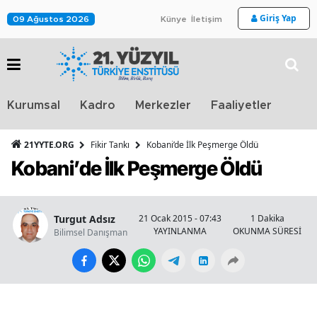
Giriş Yap
09 Ağustos 2026
Künye
İletişim
Stra
Kurumsal
Kadro
Merkezler
Faaliyetler
TV
21YYTE.ORG
Fikir Tankı
Kobani’de İlk Peşmerge Öldü
Kobani’de İlk Peşmerge Öldü
Turgut Adsız
21 Ocak 2015 - 07:43
1 Dakika
YAYINLANMA
OKUNMA SÜRESİ
Bilimsel Danışman