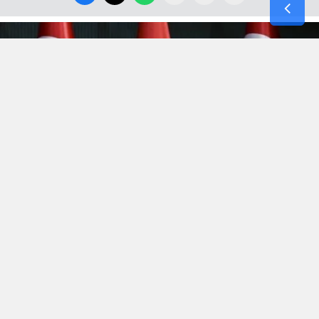
Hürmüz’de kopan
“Efsanevi Öfke(Epic Fury)”
fırtınası,
bölgenin yüksek gerilimli atmosferini terk etmek bilmeyince
Irak’la 3 yıl önce şiddetli imtizaçsızlık nedeniyle mahkemede
biten boşanma bu aybaşında yeni bir anlaşmayla sonuçlandı.