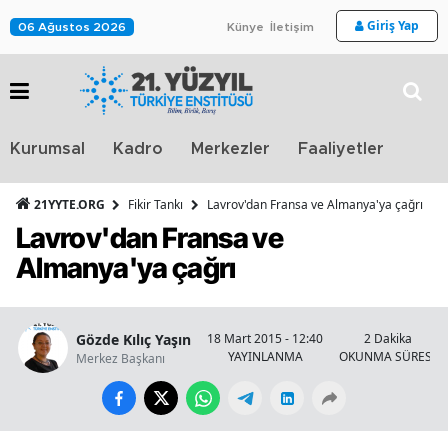
Giriş Yap
06 Ağustos 2026
Künye
İletişim
Stra
Kurumsal
Kadro
Merkezler
Faaliyetler
TV
21YYTE.ORG
Fikir Tankı
Lavrov'dan Fransa ve Almanya'ya çağrı
Lavrov'dan Fransa ve
Almanya'ya çağrı
Gözde Kılıç Yaşın
18 Mart 2015 - 12:40
2 Dakika
YAYINLANMA
OKUNMA SÜRESİ
Merkez Başkanı