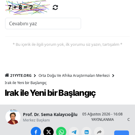
* Bu içerik ile ilgili yorum yok, ilk yorumu siz yazın, tartışalım *
21YYTE.ORG
Orta Doğu Ve Afrika Araştırmaları Merkezi
Irak ile Yeni bir Başlangıç
Irak ile Yeni bir Başlangıç
Prof. Dr. Sema Kalaycıoğlu
05 Ağustos 2026 - 16:08
YAYINLANMA
OKU
Merkez Başkanı