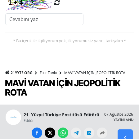
* Bu içerik ile ilgili yorum yok, ilk yorumu siz yazın, tartışalım *
21YYTE.ORG
Fikir Tankı
MAVİ VATAN İÇİN JEOPOLİTİK ROTA
MAVİ VATAN İÇİN JEOPOLİTİK
ROTA
21. Yüzyıl Türkiye Enstitüsü Editörü
07 Ağustos 2026 - 1
YAYINLANMA
Editör