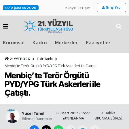
Giriş Yap
07 Ağustos 2026
Künye
İletişim
Stra
Kurumsal
Kadro
Merkezler
Faaliyetler
TV
21YYTE.ORG
Fikir Tankı
Menbiç’te Terör Örgütü PYD/YPG Türk Askerleri ile Çatıştı.
Menbiç’te Terör Örgütü
PYD/YPG Türk Askerleri ile
Çatıştı.
Yücel Tünel
08 Mart 2017 - 15:27
1 Dakika
YAYINLANMA
OKUNMA SÜRESİ
Bilimsel Danışman