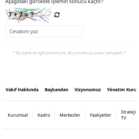
Aşağıdaki görselde işlemin sonucu kaçtır?
* Bu içerik ile ilgili yorum yok, ilk yorumu siz yazın, tartışalım *
Vakıf Hakkında
Başkandan
Vizyonumuz
Yönetim Kurul
Strateji
Kurumsal
Kadro
Merkezler
Faaliyetler
TV