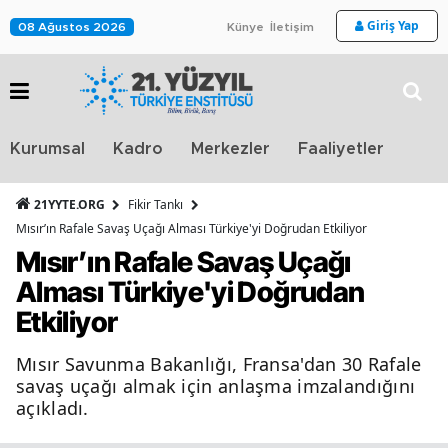
Giriş Yap
08 Ağustos 2026
Künye
İletişim
Stra
Kurumsal
Kadro
Merkezler
Faaliyetler
TV
21YYTE.ORG
Fikir Tankı
Mısır’ın Rafale Savaş Uçağı Alması Türkiye'yi Doğrudan Etkiliyor
Mısır’ın Rafale Savaş Uçağı
Alması Türkiye'yi Doğrudan
Etkiliyor
Mısır Savunma Bakanlığı, Fransa'dan 30 Rafale
savaş uçağı almak için anlaşma imzalandığını
açıkladı.