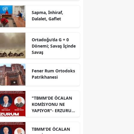
Sapma, İnhiraf,
Dalalet, Gaflet
Ortadoğu’da G + 0
Dönemi; Savaş İçinde
Savaş
Fener Rum Ortodoks
Patrikhanesi
"TBMM'DE ÖCALAN
KOMİSYONU NE
YAPIYOR"- ERZURUM
PANELİ
TBMM'DE ÖCALAN