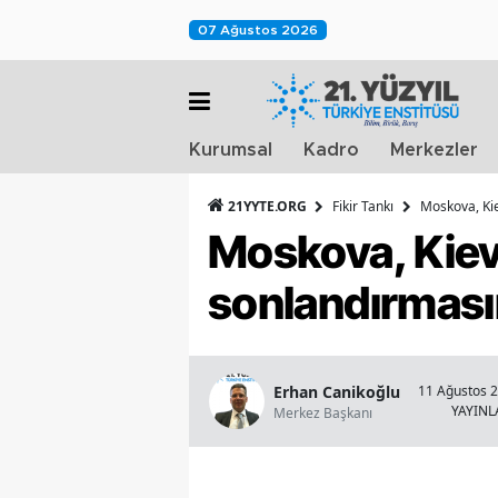
07 Ağustos 2026
Kurumsal
Kadro
Merkezler
21YYTE.ORG
Fikir Tankı
Moskova, Kiev
Moskova, Kiev’d
sonlandırmasın
Erhan Canikoğlu
11 Ağustos 2
YAYIN
Merkez Başkanı