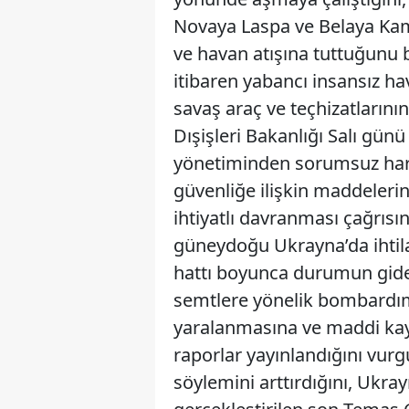
Novaya Laspa ve Belaya Kame
ve havan atışına tuttuğunu b
itibaren yabancı insansız ha
savaş araç ve teçhizatların
Dışişleri Bakanlığı Salı günü 
yönetiminden sorumsuz hare
güvenliğe ilişkin maddeleri
ihtiyatlı davranması çağrıs
güneydoğu Ukrayna’da ihtilaf
hattı boyunca durumun gide
semtlere yönelik bombardıman
yaralanmasına ve maddi ka
raporlar yayınlandığını vurgu
söylemini arttırdığını, Ukra