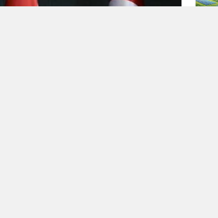
c Fury)”
fırtınası, bölgenin yüksek gerilimli atmosferini terk
ddetli imtizaçsızlık nedeniyle mahkemede biten boşanma bu
andı. Kuzey Irak petrolü Bağdat’ın şefaatiyle yeniden
zere. Ceyhan’da şimdi yeni bir hareketlilik var. Ancak