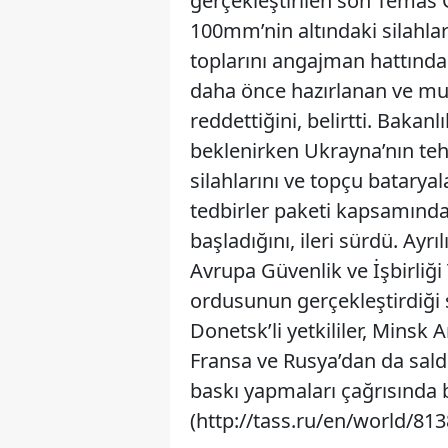
gerçekleştirilen son Temas G
100mm’nin altındaki silahla
toplarını angajman hattınd
daha önce hazırlanan ve mu
reddettiğini, belirtti. Bakan
beklenirken Ukrayna’nın teh
silahlarını ve topçu bataryal
tedbirler paketi kapsamınd
başladığını, ileri sürdü. Ayr
Avrupa Güvenlik ve İşbirliği
ordusunun gerçekleştirdiği s
Donetsk’li yetkililer, Minsk
Fransa ve Rusya’dan da saldı
baskı yapmaları çağrısında 
(http://tass.ru/en/world/81