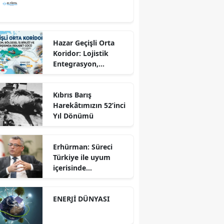
Hazar Geçişli Orta
Koridor: Lojistik
Entegrasyon,
Bölgesel İş Birliği ve
Kuzey Koridoru
Kıbrıs Barış
Karşısında Rekabet
Harekâtımızın 52’inci
Gücü
Yıl Dönümü
Erhürman: Süreci
Türkiye ile uyum
içerisinde
yürütüyoruz?!
ENERJİ DÜNYASI