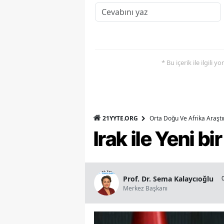
* Bu içerik ile ilgili 
21YYTE.ORG
Orta Doğu Ve Afrika Araşt
Irak ile Yeni b
Prof. Dr. Sema Kalaycıoğlu
Merkez Başkanı