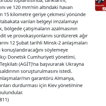
rubu toplantısında, tanklarını,
rını ve 120 mm’nin altındaki havan
an 15 kilometre geriye çekmesi yönünde
tabakata varılan belgeyi imzalamayı
lık, bölgede çatışmaların azalmasının
dit ve provokasyonlarını sürdürerek ağır
arını 12 Şubat tarihli Minsk-2 anlaşmaları
a konuşlandıracağını söylemeye
ılıkçı Donetsk Cumhuriyeti yönetimi,
 Teşkilatı (AGİT)’na başvurarak Ukrayna
aldırının soruşturulmasını istedi.
 Anlaşmaları’nın garantörü Almanya,
rıları durdurması için Kiev yönetimine
bulundular.
3811)