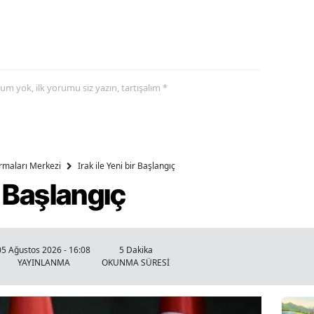
yorum yok, ilk yorumu siz yazın, tartışalım *
ırmaları Merkezi
Irak ile Yeni bir Başlangıç
ir Başlangıç
05 Ağustos 2026 - 16:08
5 Dakika
YAYINLANMA
OKUNMA SÜRESİ