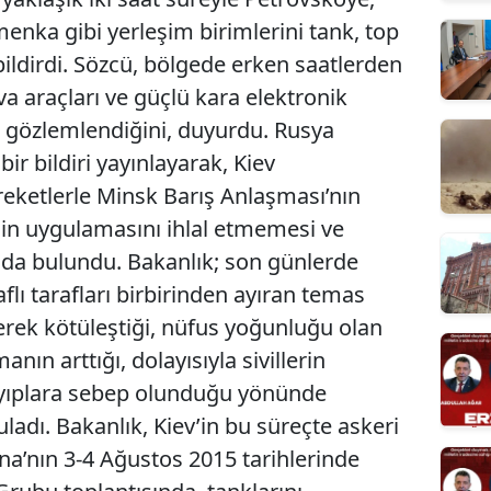
nka gibi yerleşim birimlerini tank, top
ildirdi. Sözcü, bölgede erken saatlerden
va araçları ve güçlü kara elektronik
ın gözlemlendiğini, duyurdu. Rusya
bir bildiri yayınlayarak, Kiev
ketlerle Minsk Barış Anlaşması’nın
nin uygulamasını ihlal etmemesi ve
ında bulundu. Bakanlık; son günlerde
lı tarafları birbirinden ayıran temas
rek kötüleştiği, nüfus yoğunluğu olan
ın arttığı, dolayısıyla sivillerin
yıplara sebep olunduğu yönünde
ladı. Bakanlık, Kiev’in bu süreçte askeri
yna’nın 3-4 Ağustos 2015 tarihlerinde