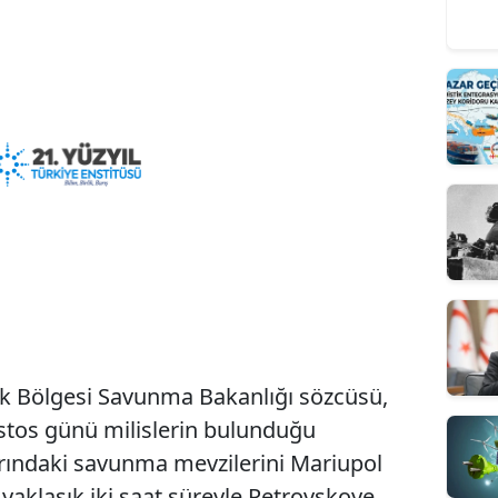
sk Bölgesi Savunma Bakanlığı sözcüsü,
tos günü milislerin bulunduğu
rındaki savunma mevzilerini Mariupol
yaklaşık iki saat süreyle Petrovskoye,