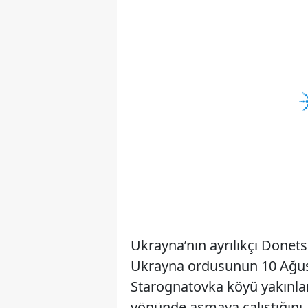
Ukrayna’nın ayrılıkçı Donet
Ukrayna ordusunun 10 Ağus
Starognatovka köyü yakınla
yönünde aşmaya çalıştığını, 