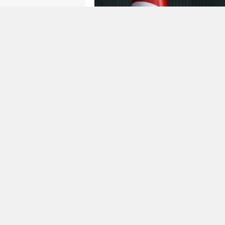
Hürmüz’de kopan
“Efsanevi Öfke(Epi
etmek bilmeyince Irak’la 3 yıl önce şi
aybaşında yeni bir anlaşmayla sonuçl
pompalanmaya başladı veya başlamak ü