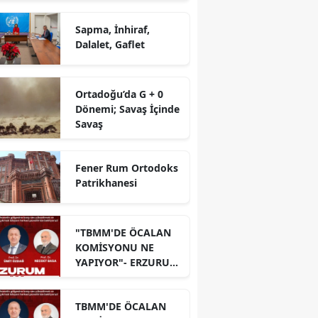
Sapma, İnhiraf,
Dalalet, Gaflet
Ortadoğu’da G + 0
Dönemi; Savaş İçinde
Savaş
Fener Rum Ortodoks
Patrikhanesi
"TBMM'DE ÖCALAN
KOMİSYONU NE
YAPIYOR"- ERZURUM
PANELİ
TBMM'DE ÖCALAN