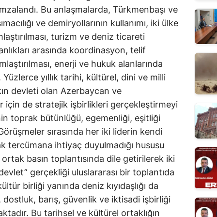
imzalandı. Bu anlaşmalarda, Türkmenbaşı ve
macılığı ve demiryollarının kullanımı, iki ülke
laştırılması, turizm ve deniz ticareti
akanlıkları arasında koordinasyon, telif
mlaştırılması, enerji ve hukuk alanlarında
ı. Yüzlerce yıllık tarihi, kültürel, dini ve milli
lkın devleti olan Azerbaycan ve
için de stratejik işbirlikleri gerçekleştirmeyi
enin toprak bütünlüğü, egemenliği, eşitliği
örüşmeler sırasında her iki liderin kendi
ak tercümana ihtiyaç duyulmadığı hususu
rtak basın toplantısında dile getirilerek iki
 devlet” gerçekliği uluslararası bir toplantıda
ltür birliği yanında deniz kıyıdaşlığı da
dostluk, barış, güvenlik ve iktisadi işbirliği
tadır. Bu tarihsel ve kültürel ortaklığın