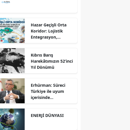
Hazar Geçişli Orta
Koridor: Lojistik
Entegrasyon,
Bölgesel İş Birliği ve
Kuzey Koridoru
Kıbrıs Barış
Karşısında Rekabet
Harekâtımızın 52’inci
Gücü
Yıl Dönümü
Erhürman: Süreci
Türkiye ile uyum
içerisinde
yürütüyoruz?!
ENERJİ DÜNYASI