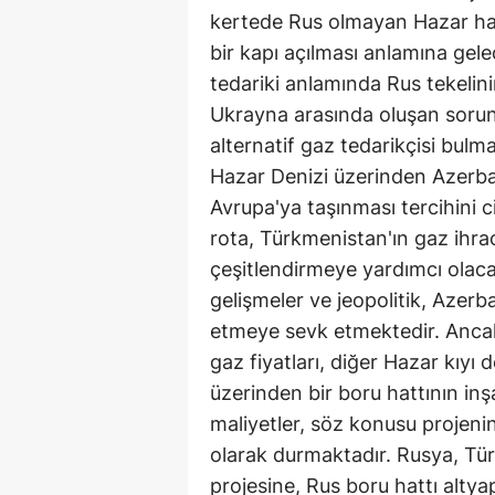
kertede Rus olmayan Hazar havz
bir kapı açılması anlamına gel
tedariki anlamında Rus tekelini
Ukrayna arasında oluşan sorunl
alternatif gaz tedarikçisi bulm
Hazar Denizi üzerinden Azerb
Avrupa'ya taşınması tercihini 
rota, Türkmenistan'ın gaz ihrac
çeşitlendirmeye yardımcı olaca
gelişmeler ve jeopolitik, Azerb
etmeye sevk etmektedir. Ancak, 
gaz fiyatları, diğer Hazar kıyı 
üzerinden bir boru hattının in
maliyetler, söz konusu projeni
olarak durmaktadır. Rusya, Tü
projesine, Rus boru hattı altyap