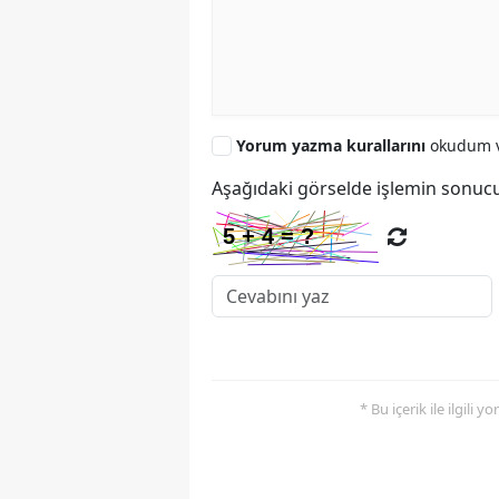
Yorum yazma kurallarını
okudum v
Aşağıdaki görselde işlemin sonucu
* Bu içerik ile ilgili 