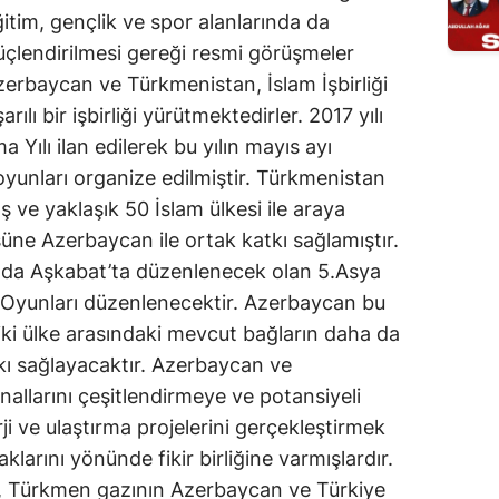
ğitim, gençlik ve spor alanlarında da
e güçlendirilmesi gereği resmi görüşmeler
erbaycan ve Türkmenistan, İslam İşbirliği
rılı bir işbirliği yürütmektedirler. 2017 yılı
Yılı ilan edilerek bu yılın mayıs ayı
oyunları organize edilmiştir. Türkmenistan
ş ve yaklaşık 50 İslam ülkesi ile araya
üne Azerbaycan ile ortak katkı sağlamıştır.
sında Aşkabat’ta düzenlenecek olan 5.Asya
ı Oyunları düzenlenecektir. Azerbaycan bu
 iki ülke arasındaki mevcut bağların daha da
tkı sağlayacaktır. Azerbaycan ve
allarını çeşitlendirmeye ve potansiyeli
ji ve ulaştırma projelerini gerçekleştirmek
larını yönünde fikir birliğine varmışlardır.
i, Türkmen gazının Azerbaycan ve Türkiye