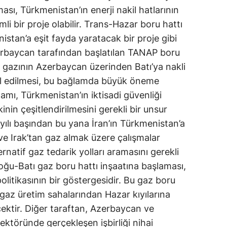
sı, Türkmenistan’ın enerji nakil hatlarının
li bir proje olabilir. Trans-Hazar boru hattı
stan’a eşit fayda yaratacak bir proje gibi
rbaycan tarafından başlatılan TANAP boru
ve gazının Azerbaycan üzerinden Batı’ya nakli
il edilmesi, bu bağlamda büyük öneme
tamı, Türkmenistan’ın iktisadi güvenliği
nin çeşitlendirilmesini gerekli bir unsur
 yılı başından bu yana İran’ın Türkmenistan’a
 Irak’tan gaz almak üzere çalışmalar
rnatif gaz tedarik yolları aramasını gerekli
oğu-Batı gaz boru hattı inşaatına başlaması,
olitikasının bir göstergesidir. Bu gaz boru
 gaz üretim sahalarından Hazar kıyılarına
ektir. Diğer taraftan, Azerbaycan ve
ektöründe gerçekleşen işbirliği nihai