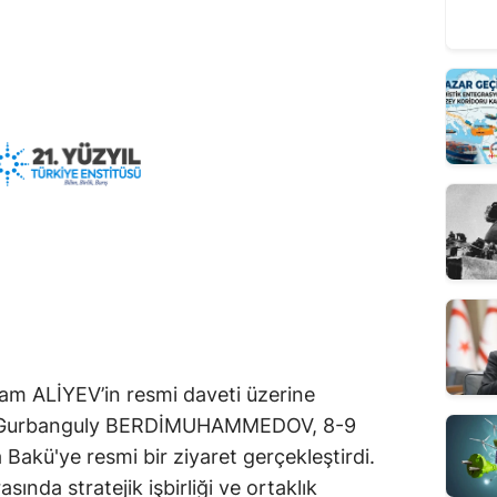
am ALİYEV’in resmi daveti üzerine
ı Gurbanguly BERDİMUHAMMEDOV, 8-9
 Bakü'ye resmi bir ziyaret gerçekleştirdi.
sında stratejik işbirliği ve ortaklık