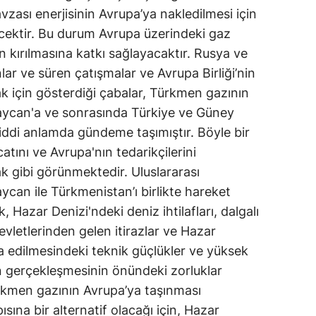
ası enerjisinin Avrupa’ya nakledilmesi için
ecektir. Bu durum Avrupa üzerindeki gaz
n kırılmasına katkı sağlayacaktır. Rusya ve
ar ve süren çatışmalar ve Avrupa Birliği’nin
ak için gösterdiği çabalar, Türkmen gazının
aycan'a ve sonrasında Türkiye ve Güney
ciddi anlamda gündeme taşımıştır. Böyle bir
atını ve Avrupa'nın tedarikçilerini
k gibi görünmektedir. Uluslararası
aycan ile Türkmenistan’ı birlikte hareket
Hazar Denizi'ndeki deniz ihtilafları, dalgalı
devletlerinden gelen itirazlar ve Hazar
şa edilmesindeki teknik güçlükler ve yüksek
n gerçekleşmesinin önündeki zorluklar
rkmen gazının Avrupa’ya taşınması
ısına bir alternatif olacağı için, Hazar