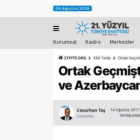
06 Ağustos 2026
Kurumsal
Kadro
Merkezler
21YYTE.ORG
Fikir Tankı
Ortak Geçmiş
Ortak Geçmişt
ve Azerbayca
Cesurhan Taş
14 Ağustos 2017 
YAYINLAN
Uzmanlar