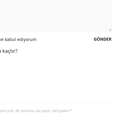
GÖNDER
e kabul ediyorum
 kaçtır?
yorum yok, ilk yorumu siz yazın, tartışalım *