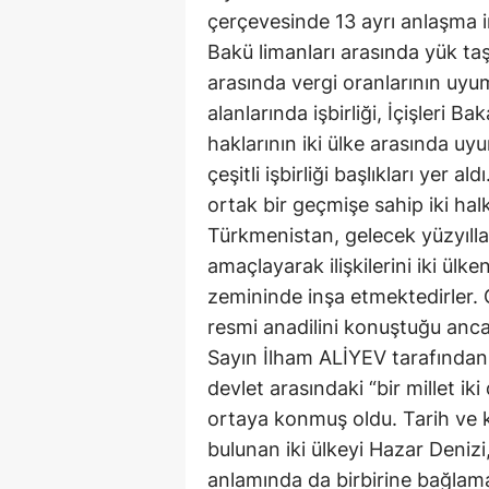
çerçevesinde 13 ayrı anlaşma 
Bakü limanları arasında yük taşı
arasında vergi oranlarının uyum
alanlarında işbirliği, İçişleri B
haklarının iki ülke arasında uyu
çeşitli işbirliği başlıkları yer ald
ortak bir geçmişe sahip iki ha
Türkmenistan, gelecek yüzyıllar 
amaçlayarak ilişkilerini iki ülk
zemininde inşa etmektedirler. G
resmi anadilini konuştuğu anc
Sayın İlham ALİYEV tarafından o
devlet arasındaki “bir millet iki
ortaya konmuş oldu. Tarih ve kü
bulunan iki ülkeyi Hazar Denizi, 
anlamında da birbirine bağlamak