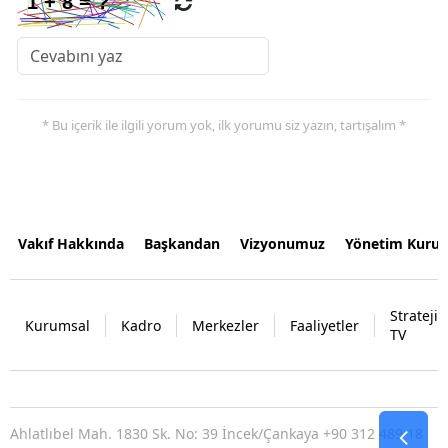
* Bu içerik ile ilgili yorum yok, ilk yorumu siz yazın, tartışalım *
Vakıf Hakkında
Başkandan
Vizyonumuz
Yönetim Kurul
Strateji
Kurumsal
Kadro
Merkezler
Faaliyetler
TV
Ahlatlıbel Mah. 1830 Sk. No: 39 İncek/Çankaya +90 312 489 18