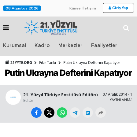
Giriş Yap
08 Ağustos 2026
Künye
İletişim
Stra
Kurumsal
Kadro
Merkezler
Faaliyetler
TV
21YYTE.ORG
Fikir Tankı
Putin Ukrayna Defterini Kapatıyor
Putin Ukrayna Defterini Kapatıyor
21. Yüzyıl Türkiye Enstitüsü Editörü
07 Aralık 2014 - 13:
YAYINLANMA
Editör