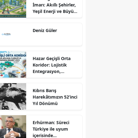
İmarı: Akıllı Şehirler,
Yeşil Enerji ve Büyük
Dönüş Programı
Ekseninde
Deniz Güler
Sürdürülebilir
Kalkınma
Hazar Geçişli Orta
Koridor: Lojistik
Entegrasyon,
Bölgesel İş Birliği ve
Kuzey Koridoru
Kıbrıs Barış
Karşısında Rekabet
Harekâtımızın 52’inci
Gücü
Yıl Dönümü
Erhürman: Süreci
Türkiye ile uyum
içerisinde