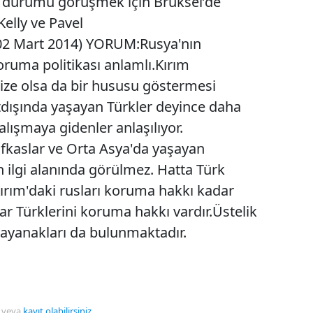
ü durumu görüşmek için Brüksel’de
 Kelly ve Pavel
,02 Mart 2014) YORUM:Rusya'nın
oruma politikası anlamlı.Kırım
mize olsa da bir hususu göstermesi
tdışında yaşayan Türkler deyince daha
alışmaya gidenler anlaşılıyor.
afkaslar ve Orta Asya'da yaşayan
n ilgi alanında görülmez. Hatta Türk
Kırım'daki rusları koruma hakkı kadar
tar Türklerini koruma hakkı vardır.Üstelik
ayanakları da bulunmaktadır.
veya
kayıt olabilirsiniz
.