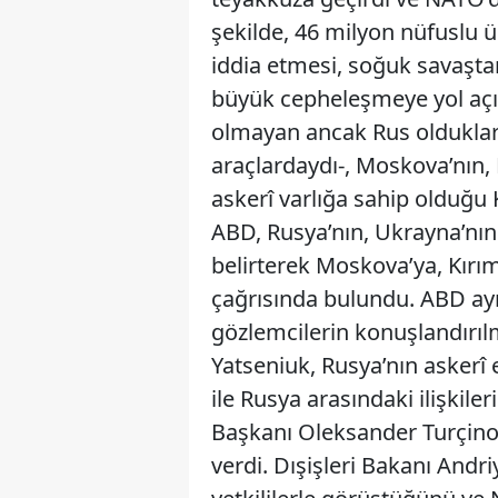
şekilde, 46 milyon nüfuslu
iddia etmesi, soğuk savaşta
büyük cepheleşmeye yol açıy
olmayan ancak Rus oldukları 
araçlardaydı-, Moskova’nın,
askerî varlığa sahip olduğu 
ABD, Rusya’nın, Ukrayna’nın 
belirterek Moskova’ya, Kırı
çağrısında bulundu. ABD ayr
gözlemcilerin konuşlandırıl
Yatseniuk, Rusya’nın askerî 
ile Rusya arasındaki ilişkile
Başkanı Oleksander Turçino
verdi. Dışişleri Bakanı Andr