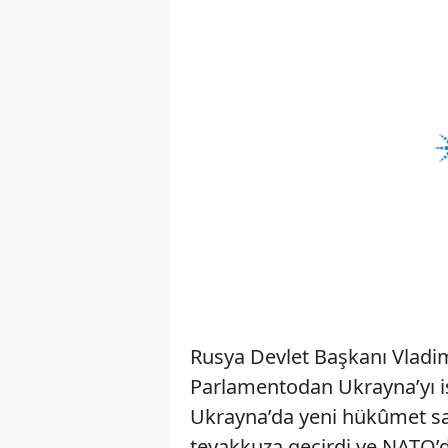
Rusya Devlet Başkanı Vladim
Parlamentodan Ukrayna’yı iş
Ukrayna’da yeni hükûmet sa
teyakkuza geçirdi ve NATO’da