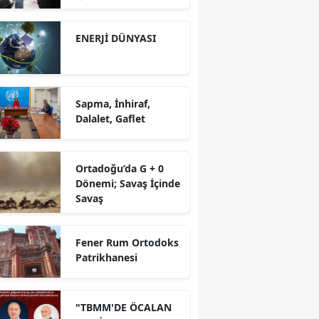
yürütüyoruz?!
ENERJİ DÜNYASI
Sapma, İnhiraf,
Dalalet, Gaflet
Ortadoğu’da G + 0
Dönemi; Savaş İçinde
Savaş
Fener Rum Ortodoks
Patrikhanesi
"TBMM'DE ÖCALAN