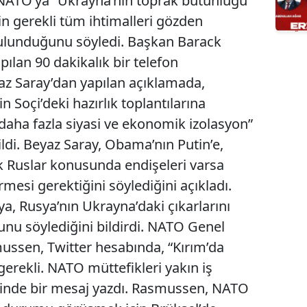
 NATO’ya “Ukrayna’nın toprak bütünlüğü
n gerekli tüm ihtimalleri gözden
 bulunduğunu söyledi. Başkan Barack
ılan 90 dakikalık bir telefon
z Saray’dan yapılan açıklamada,
n Soçi’deki hazırlık toplantılarına
 “daha fazla siyasi ve ekonomik izolasyon”
ldi. Beyaz Saray, Obama’nın Putin’e,
k Ruslar konusunda endişeleri varsa
mesi gerektiğini söylediğini açıkladı.
a, Rusya’nın Ukrayna’daki çıkarlarını
unu söylediğini bildirdi. NATO Genel
ussen, Twitter hesabında, “Kırım’da
gerekli. NATO müttefikleri yakın iş
klinde bir mesaj yazdı. Rasmussen, NATO