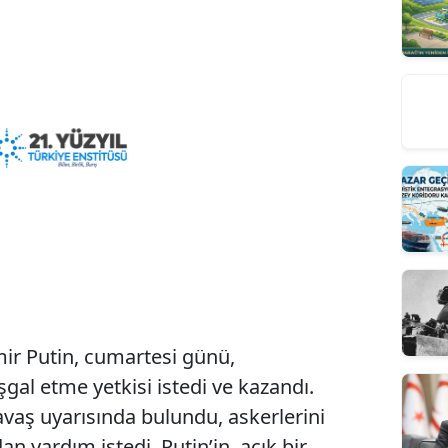
ir Putin, cumartesi günü,
gal etme yetkisi istedi ve kazandı.
vaş uyarısında bulundu, askerlerini
n yardım istedi. Putin’in, açık bir