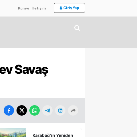
Giriş Yap
Künye
İletişim
iev Savaş
Karabağ'ın Yeniden