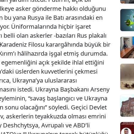
 ülkeye asker gönderme hakkı olduğunu
n bu yana Rusya ile Batı arasındaki en
or. Üniformalarında hiçbir işaret
belli olan askerler -bazıları Rus plakalı
 Karadeniz Filosu karargâhında büyük bir
Kırım’ı hâlihazırda işgal etmiş durumda.
egemenliğini açık şekilde ihlal ettiğini
m’daki üslerden kuvvetlerini çekmesi
ıca, Ukrayna’ya uluslararası
masını istedi. Ukrayna Başbakanı Arseny
eyleminin, “savaş başlangıcı ve Ukrayna
rin sonu olacağını” söyledi. Geçici Devlet
v, askerlerin teyakkuzda olması emrini
iy Deshchytsya, Avrupalı ve ABD’li