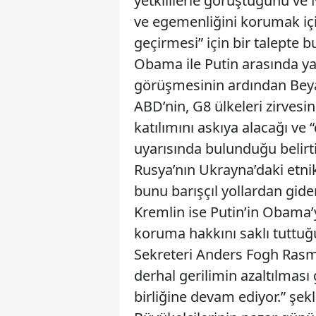
yetkililerle görüştüğünü ve
ve egemenliğini korumak içi
geçirmesi” için bir talepte
Obama ile Putin arasında yap
görüşmesinin ardından Beya
ABD’nin, G8 ülkeleri zirvesini
katılımını askıya alacağı ve
uyarısında bulunduğu belirti
Rusya’nın Ukrayna’daki etni
bunu barışçıl yollardan gider
Kremlin ise Putin’in Obama’y
koruma hakkını saklı tuttuğ
Sekreteri Anders Fogh Rasm
derhal gerilimin azaltılması 
birliğine devam ediyor.” şe