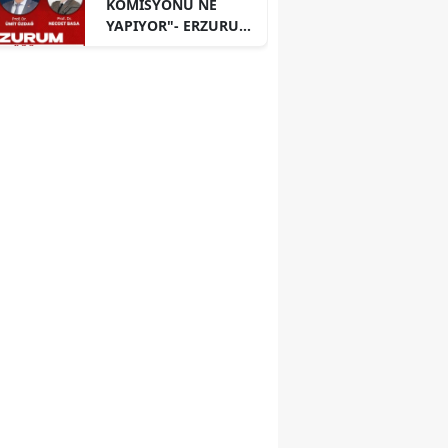
KOMİSYONU NE
YAPIYOR"- ERZURUM
PANELİ