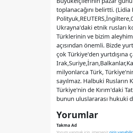
Büyükelçilerinin pazar gün
toplanacağını belirtti. (Lidia
Polityuk,REUTERS,İngiltere
Ukrayna'daki etnik rusları k
Türklerinin ve bizim aleyhi
açısından önemli. Bizde yur
çok Türkiye'den yurtdışına ç
Irak,Suriye,İran,Balkanlar,K
milyonlarca Türk, Türkiye'ni
sayılmaz. Halbuki Rusların 
Türkiye'nin de Kırım'daki Ta
bunun uluslararası hukuki d
Yorumlar
Takma Ad
Yorum yapmak için, isterseniz
giriş yapabilir