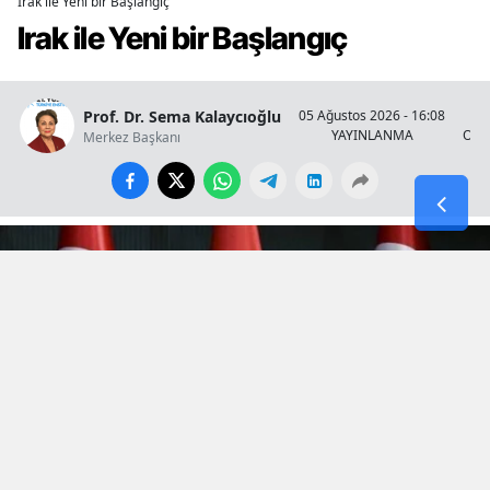
Irak ile Yeni bir Başlangıç
Irak ile Yeni bir Başlangıç
Prof. Dr. Sema Kalaycıoğlu
05 Ağustos 2026 - 16:08
YAYINLANMA
OKU
Merkez Başkanı