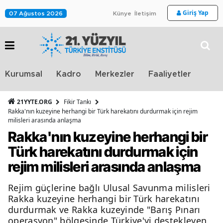
Giriş Yap
07 Ağustos 2026
Künye
İletişim
Stra
Kurumsal
Kadro
Merkezler
Faaliyetler
TV
21YYTE.ORG
Fikir Tankı
Rakka'nın kuzeyine herhangi bir Türk harekatını durdurmak için rejim
milisleri arasında anlaşma
Rakka'nın kuzeyine herhangi bir
Türk harekatını durdurmak için
rejim milisleri arasında anlaşma
Rejim güçlerine bağlı Ulusal Savunma milisleri
Rakka kuzeyine herhangi bir Türk harekatını
durdurmak ve Rakka kuzeyinde "Barış Pınarı
operasyon" bölgesinde Türkiye'yi destekleyen