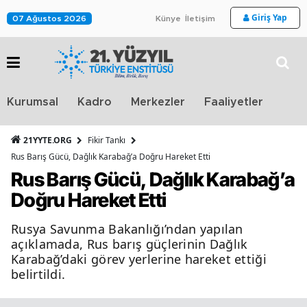
Giriş Yap
07 Ağustos 2026
Künye
İletişim
Stra
Kurumsal
Kadro
Merkezler
Faaliyetler
TV
21YYTE.ORG
Fikir Tankı
Rus Barış Gücü, Dağlık Karabağ’a Doğru Hareket Etti
Rus Barış Gücü, Dağlık Karabağ’a
Doğru Hareket Etti
Rusya Savunma Bakanlığı’ndan yapılan
açıklamada, Rus barış güçlerinin Dağlık
Karabağ’daki görev yerlerine hareket ettiği
belirtildi.