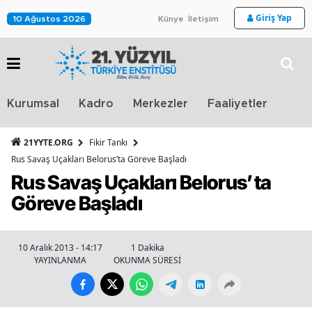
Giriş Yap
10 Ağustos 2026
Künye
İletişim
Stra
Kurumsal
Kadro
Merkezler
Faaliyetler
TV
21YYTE.ORG
Fikir Tankı
Rus Savaş Uçakları Belorus’ta Göreve Başladı
Rus Savaş Uçakları Belorus’ta
Göreve Başladı
10 Aralık 2013 - 14:17
1 Dakika
YAYINLANMA
OKUNMA SÜRESİ