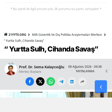
* Bu içerik ile ilgili yorum yok, ilk yorumu siz yazın, tartışalım *
21YYTE.ORG
Milli Güvenlik Ve Dış Politika Araştırmaları Merkezi
“ Yurtta Sulh, Cihanda Savaş”
“ Yurtta Sulh, Cihanda Savaş”
Prof. Dr. Sema Kalaycıoğlu
08 Ağustos 2026 - 09:38
YAYINLANMA
OKU
Merkez Başkanı