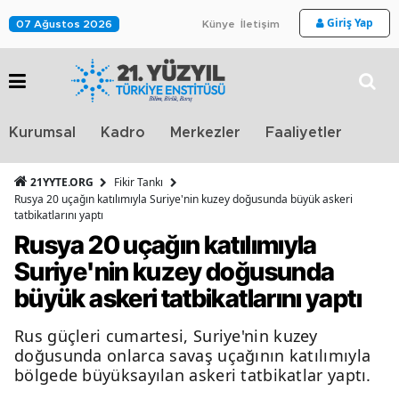
Giriş Yap
07 Ağustos 2026
Künye
İletişim
Stra
Kurumsal
Kadro
Merkezler
Faaliyetler
TV
21YYTE.ORG
Fikir Tankı
Rusya 20 uçağın katılımıyla Suriye'nin kuzey doğusunda büyük askeri
tatbikatlarını yaptı
Rusya 20 uçağın katılımıyla
Suriye'nin kuzey doğusunda
büyük askeri tatbikatlarını yaptı
Rus güçleri cumartesi, Suriye'nin kuzey
doğusunda onlarca savaş uçağının katılımıyla
bölgede büyüksayılan askeri tatbikatlar yaptı.