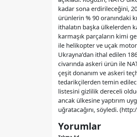
kadar sona erdirileceğini, 2
ürünlerin % 90 oranındaki k
ithalatın başka ülkelerden k
karmaşık parçaların kimi gem
ile helikopter ve uçak motor
Ukrayna’dan ithal edilen 186
civarında askeri ürün ile NA
çeşit donanım ve askeri teçh
tedarikçilerden temin edile
listesini gizlilik dereceli o
ancak ülkesine yaptırım uygu
uğratacağını, söyledi. (htt
Yorumlar
Takma Ad