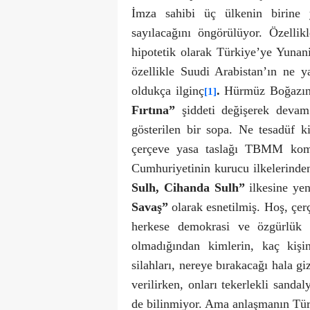
İmza sahibi üç ülkenin birine y
sayılacağını öngörülüyor. Özelli
hipotetik olarak Türkiye’ye Yunani
özellikle Suudi Arabistan’ın ne y
oldukça ilginç
.
Hürmüz Boğazında
[1]
Fırtına”
şiddeti değişerek devam 
gösterilen bir sopa. Ne tesadüf 
çerçeve yasa taslağı TBMM kom
Cumhuriyetinin kurucu ilkelerinde
Sulh, Cihanda Sulh”
ilkesine yen
Savaş”
olarak esnetilmiş. Hoş, çer
herkese demokrasi ve özgürlük g
olmadığından kimlerin, kaç kişi
silahları, nereye bırakacağı hala g
verilirken, onları tekerlekli sanda
de bilinmiyor. Ama anlaşmanın Türkiy