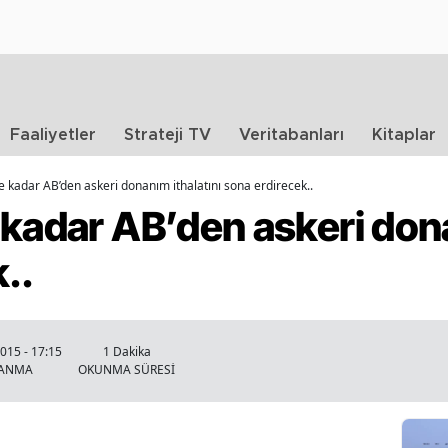
Faaliyetler
Strateji TV
Veritabanları
Kitaplar
e kadar AB’den askeri donanım ithalatını sona erdirecek..
kadar AB’den askeri dona
..
015 - 17:15
1 Dakika
LANMA
OKUNMA SÜRESİ