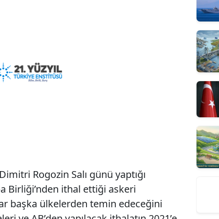
imitri Rogozin Salı günü yaptığı
Birliği’nden ithal ettiği askeri
ar başka ülkelerden temin edeceğini
leri ve AB’den yapılacak ithalatın 2021’e