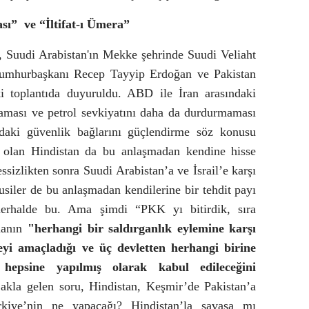
sı”
ve “İltifat-ı Ümera”
Suudi Arabistan'ın Mekke şehrinde Suudi Veliaht
mhurbaşkanı Recep Tayyip Erdoğan ve Pakistan
i toplantıda duyuruldu. ABD ile İran arasındaki
maması ve petrol sevkiyatını daha da durdurmaması
adaki güvenlik bağlarını güçlendirme söz konusu
i olan Hindistan da bu anlaşmadan kendine hisse
ssizlikten sonra Suudi Arabistan’a ve İsrail’e karşı
siler de bu anlaşmadan kendilerine bir tehdit payı
herhalde bu. Ama şimdi “PKK yı bitirdik, sıra
manın
"herhangi bir saldırganlık eylemine karşı
meyi amaçladığı ve üç devletten herhangi birine
n hepsine yapılmış olarak kabul edileceğini
k akla gelen soru, Hindistan, Keşmir’de Pakistan’a
ürkiye’nin ne yapacağı? Hindistan’la savaşa mı