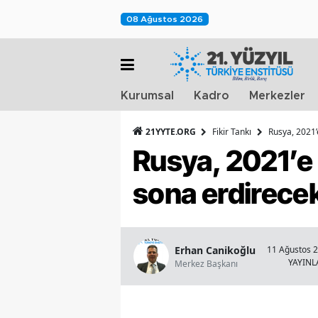
08 Ağustos 2026
Kurumsal
Kadro
Merkezler
21YYTE.ORG
Fikir Tankı
Rusya, 2021’
Rusya, 2021’e 
sona erdirecek
Erhan Canikoğlu
11 Ağustos 2
YAYIN
Merkez Başkanı