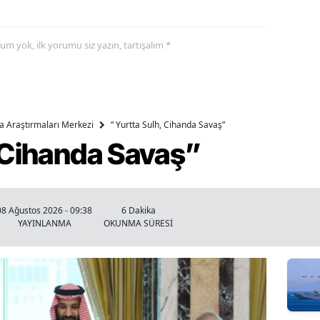
yorum yok, ilk yorumu siz yazın, tartışalım *
ika Araştırmaları Merkezi
“ Yurtta Sulh, Cihanda Savaş”
, Cihanda Savaş”
08 Ağustos 2026 - 09:38
6 Dakika
YAYINLANMA
OKUNMA SÜRESİ