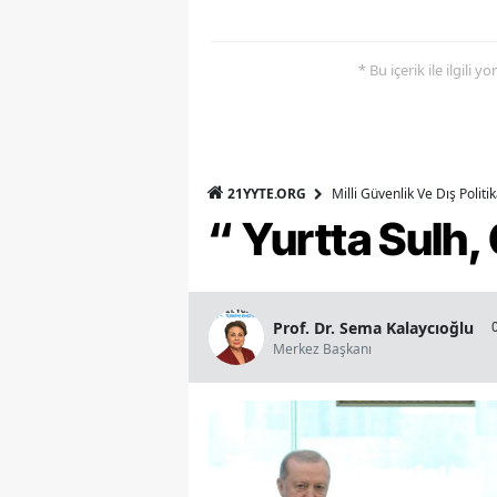
* Bu içerik ile ilgili 
21YYTE.ORG
Milli Güvenlik Ve Dış Polit
“ Yurtta Sulh
Prof. Dr. Sema Kalaycıoğlu
Merkez Başkanı