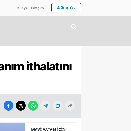
Giriş Yap
Künye
İletişim
nım ithalatını
MAVİ VATAN İÇİN