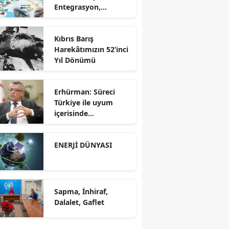
Entegrasyon,
Bölgesel İş Birliği ve
Kuzey Koridoru
Kıbrıs Barış
Karşısında Rekabet
Harekâtımızın 52’inci
Gücü
Yıl Dönümü
Erhürman: Süreci
Türkiye ile uyum
içerisinde
yürütüyoruz?!
ENERJİ DÜNYASI
Sapma, İnhiraf,
Dalalet, Gaflet