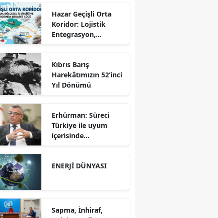
Hazar Geçişli Orta
Koridor: Lojistik
Entegrasyon,
Bölgesel İş Birliği ve
Kuzey Koridoru
Kıbrıs Barış
Karşısında Rekabet
Harekâtımızın 52’inci
Gücü
Yıl Dönümü
Erhürman: Süreci
Türkiye ile uyum
içerisinde
yürütüyoruz?!
ENERJİ DÜNYASI
Sapma, İnhiraf,