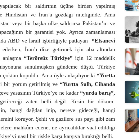
apılacak bir saldırının üçüne birden yapılmış
kle Hindistan ve İran’a gözdağı niteliğinde. Ama
stan veya bir başka ülke saldırırsa Pakistan’ın ve
apacağının bir garantisi yok. Ayrıca zamanlaması
 ABD ve İsrail işbirliğiyle patlayan
“Efsanevi
ederken, İran’ı dize getirmek için aba altından
ki anlaşma
“Terörsüz Türkiye”
için 12 maddelik
isyonuna sunulmuşken gündeme düştü. Türkiye
n çoktan kopuldu. Ama öyle anlaşılıyor ki
“Yurtta
i bir yorum getirilmiş ve
“Yurtta Sulh, Cihanda
çeve yasasının Türkiye’ye ne kadar
“yurda barış”,
etireceği zaten belli değil. Kesin bir döküm
nin, hangi
dağdan inip, nereye gideceği, hangi
izemini koruyor. Şehit ve gazilere sus payı gibi zam
lyelere mahkûm edene, ne ayrıcalıklar vaat edildiği
e’yi nasıl bir riskle karşı karşıya bıraktığı belli.