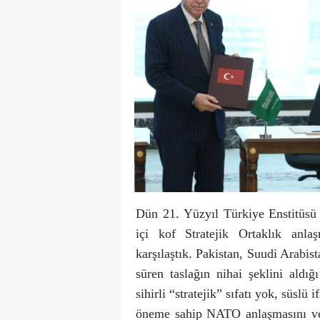
Dün 21. Yüzyıl Türkiye Enstitüsü 
içi kof Stratejik Ortaklık anla
karşılaştık. Pakistan, Suudi Arabis
süren taslağın nihai şeklini aldığ
sihirli “stratejik” sıfatı yok, süslü
öneme sahip NATO anlaşmasını ve ö