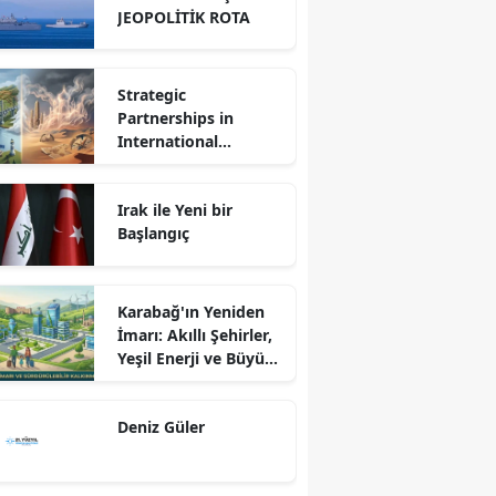
JEOPOLİTİK ROTA
Strategic
Partnerships in
International
Relations: Reality or
Fantasy?
Irak ile Yeni bir
Başlangıç
Karabağ'ın Yeniden
İmarı: Akıllı Şehirler,
Yeşil Enerji ve Büyük
Dönüş Programı
Ekseninde
Deniz Güler
Sürdürülebilir
Kalkınma