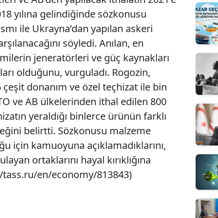
018 yılına gelindiğinde sözkonusu
ısmı ile Ukrayna’dan yapılan askeri
arşılanacağını söyledi. Anılan, en
ilerin jeneratörleri ve güç kaynakları
ları olduğunu, vurguladı. Rogozin,
 çeşit donanım ve özel teçhizat ile bin
TO ve AB ülkelerinden ithal edilen 800
izatın yeraldığı binlerce ürünün farklı
ceğini belirtti. Sözkonusu malzeme
lduğu için kamuoyuna açıklamadıklarını,
layan ortaklarını hayal kırıklığına
p://tass.ru/en/economy/813843)