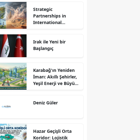
Strategic
Partnerships in
International
Relations: Reality or
Fantasy?
Irak ile Yeni bir
Başlangıç
Karabağ'ın Yeniden
İmarı: Akıllı Şehirler,
Yeşil Enerji ve Büyük
Dönüş Programı
Ekseninde
Deniz Güler
Sürdürülebilir
Kalkınma
Hazar Geçişli Orta
Koridor: Lojistik