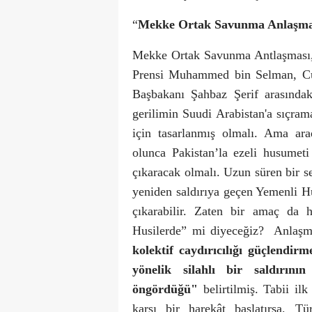
“
Mekke Ortak Savunma Anlaşma
Mekke Ortak Savunma Antlaşması, 
Prensi Muhammed bin Selman, Cu
Başbakanı Şahbaz Şerif arasındak
gerilimin Suudi Arabistan'a sıçra
için tasarlanmış olmalı. Ama ar
olunca Pakistan’la ezeli husumet
çıkaracak olmalı. Uzun süren bir se
yeniden saldırıya geçen Yemenli Hu
çıkarabilir. Zaten bir amaç da 
Husilerde” mi diyeceğiz?
Anlaş
kolektif caydırıcılığı güçlendir
yönelik silahlı bir saldırını
öngördüğü"
belirtilmiş. Tabii il
karşı bir harekât başlatırsa, T