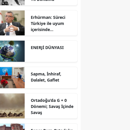
Erhürman: Süreci
Türkiye ile uyum
içerisinde
yürütüyoruz?!
ENERJİ DÜNYASI
Sapma, İnhiraf,
Dalalet, Gaflet
Ortadoğu’da G + 0
Dönemi; Savaş İçinde
Savaş