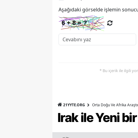
Aşağıdaki görselde işlemin sonucu
* Bu içerik ile ilgili 
21YYTE.ORG
Orta Doğu Ve Afrika Araşt
Irak ile Yeni b