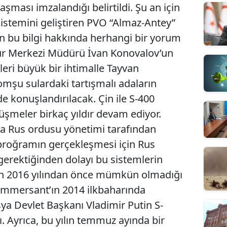
aşması imzalandığı belirtildi. Şu an için
istemini geliştiren PVO “Almaz-Antey”
an bu bilgi hakkında herhangi bir yorum
tür Merkezi Müdürü İvan Konovalov’un
leri büyük bir ihtimalle Tayvan
omşu sulardaki tartışmalı adaların
de konuşlandırılacak. Çin ile S-400
görüşmeler birkaç yıldır devam ediyor.
da Rus ordusu yönetimi tarafından
 proğramın gerçekleşmesi için Rus
erektiğinden dolayı bu sistemlerin
in 2016 yılından önce mümkün olmadığı
 Kommersant’ın 2014 ilkbaharında
ya Devlet Başkanı Vladimir Putin S-
ı. Ayrıca, bu yılın temmuz ayında bir