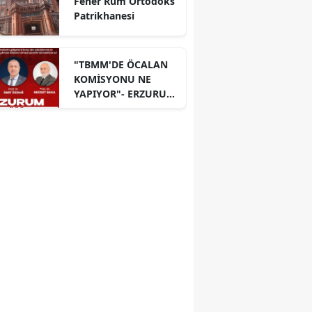
Fener Rum Ortodoks
Patrikhanesi
"TBMM'DE ÖCALAN
KOMİSYONU NE
YAPIYOR"- ERZURUM
PANELİ