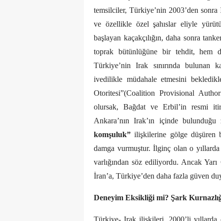
temsilciler, Türkiye’nin 2003’den sonra
ve özellikle özel şahıslar eliyle yürüt
başlayan kaçakçılığın, daha sonra tanker
toprak bütünlüğüne bir tehdit, hem d
Türkiye’nin Irak sınırında bulunan k
ivedilikle müdahale etmesini bekledikl
Otoritesi”(Coalition Provisional Aut
olursak, Bağdat ve Erbil’in resmi iti
Ankara’nın Irak’ın içinde bulunduğu 
komşuluk”
ilişkilerine gölge düşüren 
damga vurmuştur. İlginç olan o yıllarda 
varlığından söz ediliyordu. Ancak Yarı
İran’a, Türkiye’den daha fazla güven du
Deneyim Eksikliği mi? Şark Kurnazlı
Türkiye- Irak ilişkileri, 2000’li yıllar