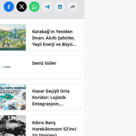
Karabağ'ın Yeniden
İmarı: Akıllı Şehirler,
Yeşil Enerji ve Büyük
Dönüş Programı
Ekseninde
Deniz Güler
Sürdürülebilir
Kalkınma
Hazar Geçişli Orta
Koridor: Lojistik
Entegrasyon,
Bölgesel İş Birliği ve
Kuzey Koridoru
Kıbrıs Barış
Karşısında Rekabet
Harekâtımızın 52’inci
Gücü
Yıl Dönümü