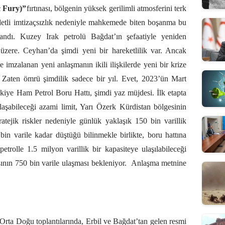
c Fury)”
fırtınası, bölgenin yüksek gerilimli atmosferini terk
ddetli imtizaçsızlık nedeniyle mahkemede biten boşanma bu
andı. Kuzey Irak petrolü Bağdat’ın şefaatiyle yeniden
zere. Ceyhan’da şimdi yeni bir hareketlilik var. Ancak
imzalanan yeni anlaşmanın ikili ilişkilerde yeni bir krize
Zaten ömrü şimdilik sadece bir yıl. Evet, 2023’ün Mart
rkiye Ham Petrol Boru Hattı, şimdi yaz müjdesi. İlk etapta
ulaşabileceği azami limit, Yarı Özerk Kürdistan bölgesinin
tratejik riskler nedeniyle günlük yaklaşık 150 bin varillik
in varile kadar düştüğü bilinmekle birlikte, boru hattına
petrolle 1.5 milyon varillik bir kapasiteye ulaşılabileceği
ının 750 bin varile ulaşması bekleniyor.
Anlaşma metnine
 Orta Doğu toplantılarında, Erbil ve Bağdat’tan gelen resmi