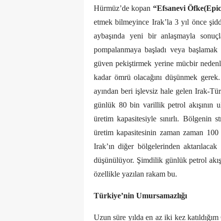
Hürmüz’de kopan
“Efsanevi Öfke(Epi
etmek bilmeyince Irak’la 3 yıl önce şi
aybaşında yeni bir anlaşmayla sonuçl
pompalanmaya başladı veya başlamak ü
güven pekiştirmek yerine mücbir nedenle 
kadar ömrü olacağını düşünmek gerek. 
ayından beri işlevsiz hale gelen Irak-Tü
günlük 80 bin varillik petrol akışının 
üretim kapasitesiyle sınırlı. Bölgenin s
üretim kapasitesinin zaman zaman 100 b
Irak’ın diğer bölgelerinden aktarılacak 
düşünülüyor. Şimdilik günlük petrol akış
özellikle yazılan rakam bu.
Türkiye’nin Umursamazlığı
Uzun süre yılda en az iki kez katıldığım