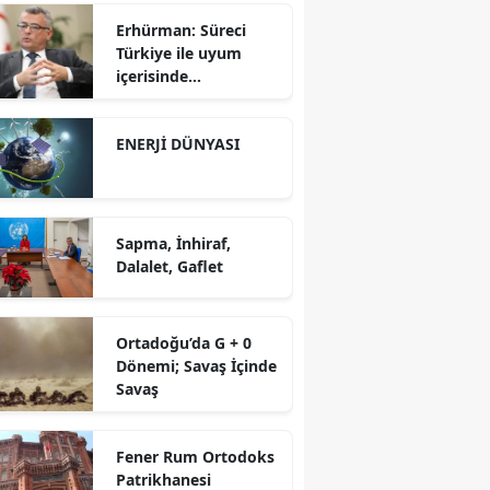
Erhürman: Süreci
Türkiye ile uyum
içerisinde
yürütüyoruz?!
ENERJİ DÜNYASI
Sapma, İnhiraf,
Dalalet, Gaflet
Ortadoğu’da G + 0
Dönemi; Savaş İçinde
Savaş
Fener Rum Ortodoks
Patrikhanesi