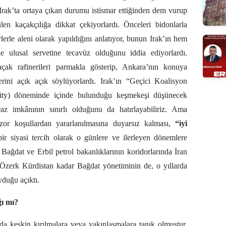
 Irak’ta ortaya çıkan durumu istismar ettiğinden dem vurup
ülen kaçakçılığa dikkat çekiyorlardı. Önceleri bidonlarla
lerle aleni olarak yapıldığını anlatıyor, bunun Irak’ın hem
e ulusal servetine tecavüz olduğunu iddia ediyorlardı.
açak rafinerileri parmakla gösterip, Ankara’nın konuya
erini açık açık söylüyorlardı. Irak’ın “Geçici Koalisyon
hority) döneminde içinde bulunduğu keşmekeşi düşünecek
raz imkânının sınırlı olduğunu da hatırlayabiliriz. Ama
zor koşullardan yararlanılmasına duyarsız kalması,
“iyi
bir siyasi tercih olarak o günlere ve ilerleyen dönemlere
Bağdat ve Erbil petrol bakanlıklarının koridorlarında İran
 Özerk Kürdistan kadar Bağdat yönetiminin de, o yıllarda
yduğu açıktı.
ğı mı?
da da keskin kırılmalara veya yakınlaşmalara tanık olmuştur.