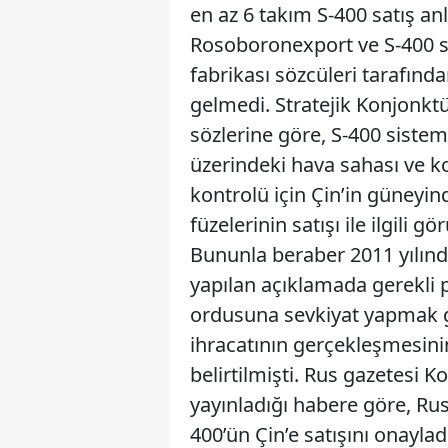
en az 6 takım S-400 satış anl
Rosoboronexport ve S-400 s
fabrikası sözcüleri tarafınd
gelmedi. Stratejik Konjonk
sözlerine göre, S-400 sistem
üzerindeki hava sahası ve k
kontrolü için Çin’in güneyin
füzelerinin satışı ile ilgili 
Bununla beraber 2011 yılın
yapılan açıklamada gerekli
ordusuna sevkiyat yapmak g
ihracatının gerçekleşmesin
belirtilmişti. Rus gazetesi
yayınladığı habere göre, Rus
400’ün Çin’e satışını onaylad