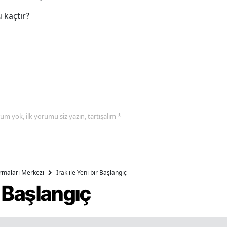
 kaçtır?
yorum yok, ilk yorumu siz yazın, tartışalım *
ırmaları Merkezi
Irak ile Yeni bir Başlangıç
ir Başlangıç