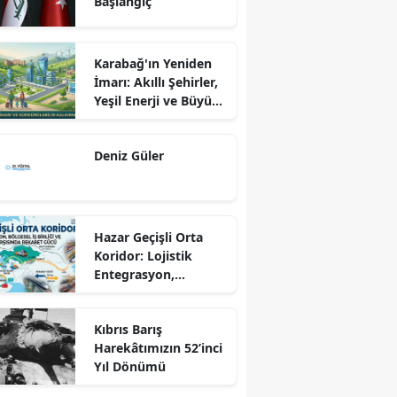
Başlangıç
Karabağ'ın Yeniden
İmarı: Akıllı Şehirler,
Yeşil Enerji ve Büyük
Dönüş Programı
Ekseninde
Deniz Güler
Sürdürülebilir
Kalkınma
Hazar Geçişli Orta
Koridor: Lojistik
Entegrasyon,
Bölgesel İş Birliği ve
Kuzey Koridoru
Kıbrıs Barış
Karşısında Rekabet
Harekâtımızın 52’inci
Gücü
Yıl Dönümü