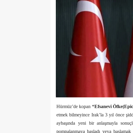
Hürmüz’de kopan
“Efsanevi Öfke(Epi
etmek bilmeyince Irak’la 3 yıl önce şi
aybaşında yeni bir anlaşmayla sonuçl
pompalanmaya başladı veya başlamak ü