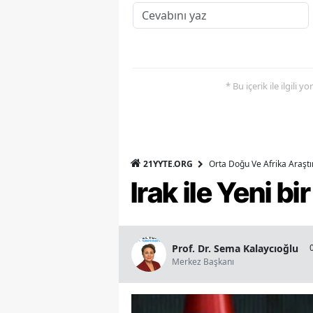
* Bu içerik ile ilgili 
21YYTE.ORG
Orta Doğu Ve Afrika Araşt
Irak ile Yeni b
Prof. Dr. Sema Kalaycıoğlu
Merkez Başkanı