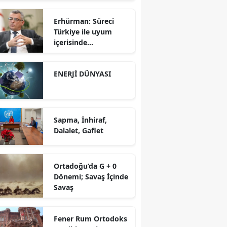
Erhürman: Süreci
Türkiye ile uyum
içerisinde
yürütüyoruz?!
ENERJİ DÜNYASI
Sapma, İnhiraf,
Dalalet, Gaflet
Ortadoğu’da G + 0
Dönemi; Savaş İçinde
Savaş
Fener Rum Ortodoks