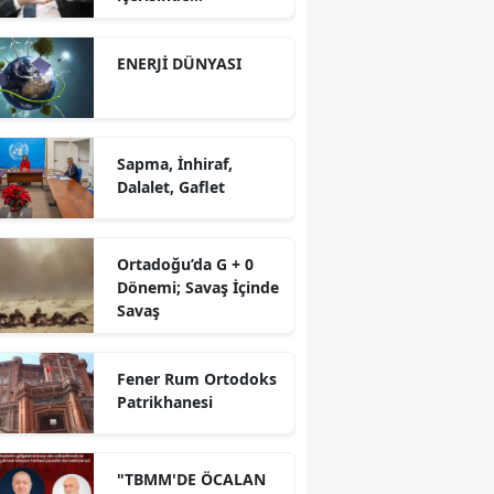
yürütüyoruz?!
ENERJİ DÜNYASI
Sapma, İnhiraf,
Dalalet, Gaflet
Ortadoğu’da G + 0
Dönemi; Savaş İçinde
Savaş
Fener Rum Ortodoks
Patrikhanesi
"TBMM'DE ÖCALAN