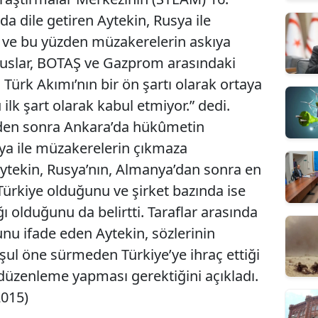
da dile getiren Aytekin, Rusya ile
i ve bu yüzden müzakerelerin askıya
, “Ruslar, BOTAŞ ve Gazprom arasındaki
 Türk Akımı’nın bir ön şartı olarak ortaya
ilk şart olarak kabul etmiyor.” dedi.
nden sonra Ankara’da hükûmetin
a ile müzakerelerin çıkmaza
ytekin, Rusya’nın, Almanya’dan sonra en
Türkiye olduğunu ve şirket bazında ise
ğı olduğunu da belirtti. Taraflar arasında
unu ifade eden Aytekin, sözlerinin
ul öne sürmeden Türkiye’ye ihraç ettiği
düzenleme yapması gerektiğini açıkladı.
2015)