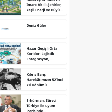
İmarı: Akıllı Şehirler,
Yeşil Enerji ve Büyük
Dönüş Programı
Ekseninde
Deniz Güler
Sürdürülebilir
Kalkınma
Hazar Geçişli Orta
Koridor: Lojistik
Entegrasyon,
Bölgesel İş Birliği ve
Kuzey Koridoru
Kıbrıs Barış
Karşısında Rekabet
Harekâtımızın 52’inci
Gücü
Yıl Dönümü
Erhürman: Süreci
Türkiye ile uyum
içerisinde