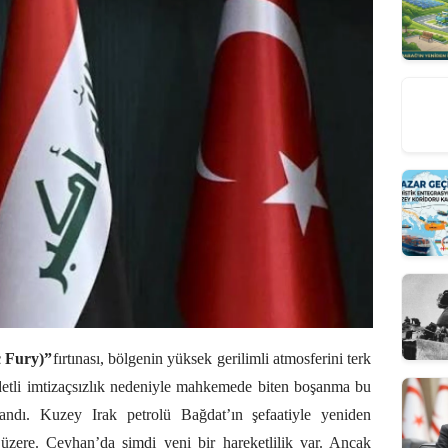
c Fury)”
fırtınası, bölgenin yüksek gerilimli atmosferini terk
ddetli imtizaçsızlık nedeniyle mahkemede biten boşanma bu
andı. Kuzey Irak petrolü Bağdat’ın şefaatiyle yeniden
zere. Ceyhan’da şimdi yeni bir hareketlilik var. Ancak