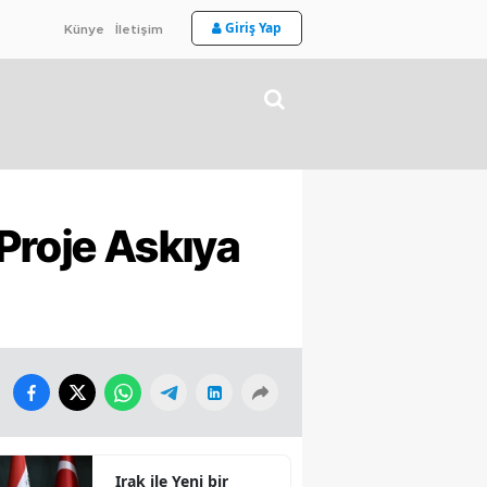
Giriş Yap
Künye
İletişim
Proje Askıya
Irak ile Yeni bir