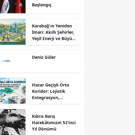
Başlangıç
Karabağ'ın Yeniden
İmarı: Akıllı Şehirler,
Yeşil Enerji ve Büyük
Dönüş Programı
Ekseninde
Deniz Güler
Sürdürülebilir
Kalkınma
Hazar Geçişli Orta
Koridor: Lojistik
Entegrasyon,
Bölgesel İş Birliği ve
Kuzey Koridoru
Kıbrıs Barış
Karşısında Rekabet
Harekâtımızın 52’inci
Gücü
Yıl Dönümü