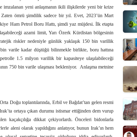
imzalanan yeni anlaşmanın ikili ilişkilerde yeni bir krize
Zaten ömrü şimdilik sadece bir yıl. Evet, 2023’ün Mart
rkiye Ham Petrol Boru Hattı, şimdi yaz müjdesi. İlk etapta
ulaşabileceği azami limit, Yarı Özerk Kürdistan bölgesinin
tratejik riskler nedeniyle günlük yaklaşık 150 bin varillik
in varile kadar düştüğü bilinmekle birlikte, boru hattına
petrolle 1.5 milyon varillik bir kapasiteye ulaşılabileceği
ının 750 bin varile ulaşması bekleniyor.
Anlaşma metnine
 Orta Doğu toplantılarında, Erbil ve Bağdat’tan gelen resmi
 Irak’ta ortaya çıkan durumu istismar ettiğinden dem vurup
ülen kaçakçılığa dikkat çekiyorlardı. Önceleri bidonlarla
lerle aleni olarak yapıldığını anlatıyor, bunun Irak’ın hem
e ulusal servetine tecavüz olduğunu iddia ediyorlardı.