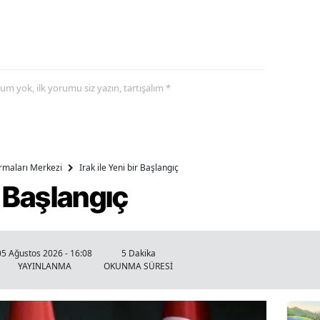
yorum yok, ilk yorumu siz yazın, tartışalım *
ırmaları Merkezi
Irak ile Yeni bir Başlangıç
ir Başlangıç
05 Ağustos 2026 - 16:08
5 Dakika
YAYINLANMA
OKUNMA SÜRESİ