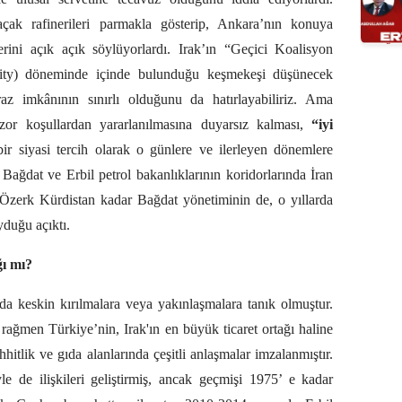
açak rafinerileri parmakla gösterip, Ankara’nın konuya
erini açık açık söylüyorlardı. Irak’ın “Geçici Koalisyon
hority) döneminde içinde bulunduğu keşmekeşi düşünecek
raz imkânının sınırlı olduğunu da hatırlayabiliriz. Ama
zor koşullardan yararlanılmasına duyarsız kalması,
“iyi
bir siyasi tercih olarak o günlere ve ilerleyen dönemlere
Bağdat ve Erbil petrol bakanlıklarının koridorlarında İran
 Özerk Kürdistan kadar Bağdat yönetiminin de, o yıllarda
yduğu açıktı.
ğı mı?
da da keskin kırılmalara veya yakınlaşmalara tanık olmuştur.
e rağmen Türkiye’nin, Irak'ın en büyük ticaret ortağı haline
hitlik ve gıda alanlarında çeşitli anlaşmalar imzalanmıştır.
e de ilişkileri geliştirmiş, ancak geçmişi 1975’ e kadar