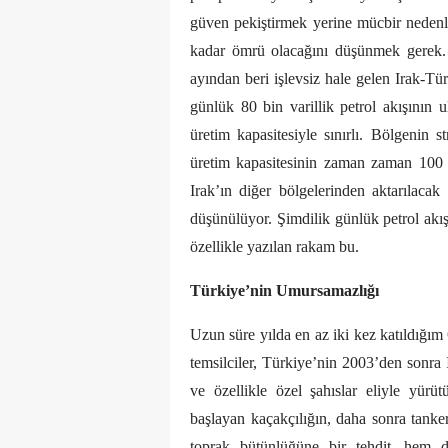
güven pekiştirmek yerine mücbir nedenle 
kadar ömrü olacağını düşünmek gerek. 
ayından beri işlevsiz hale gelen Irak-Tü
günlük 80 bin varillik petrol akışının 
üretim kapasitesiyle sınırlı. Bölgenin s
üretim kapasitesinin zaman zaman 100 b
Irak’ın diğer bölgelerinden aktarılacak 
düşünülüyor. Şimdilik günlük petrol akış
özellikle yazılan rakam bu.
Türkiye’nin Umursamazlığı
Uzun süre yılda en az iki kez katıldığım
temsilciler, Türkiye’nin 2003’den sonra
ve özellikle özel şahıslar eliyle yürüt
başlayan kaçakçılığın, daha sonra tanker
toprak bütünlüğüne bir tehdit, hem d