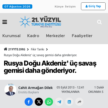
Giriş Yap
07 Ağustos 2026
Künye
İletişim
Stra
Kurumsal
Kadro
Merkezler
Faaliyetler
TV
21YYTE.ORG
Fikir Tankı
Rusya Doğu Akdeniz' üç savaş gemisi daha gönderiyor.
Rusya Doğu Akdeniz' üç savaş
gemisi daha gönderiyor.
Cahit Armağan Dilek
05 Eylül 2013 - 12:41
1 Dakika
YAYINLANMA
OKUNMA SÜR
Enstitü Başkanı