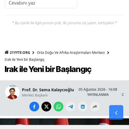
* Bu içerik ile ilgili yorum yok, ilk yorumu siz yazın, tartışalım *
21YYTE.ORG
Orta Doğu Ve Afrika Araştırmaları Merkezi
Irak ile Yeni bir Başlangıç
Irak ile Yeni bir Başlangıç
Prof. Dr. Sema Kalaycıoğlu
05 Ağustos 2026 - 16:08
YAYINLANMA
OKU
Merkez Başkanı