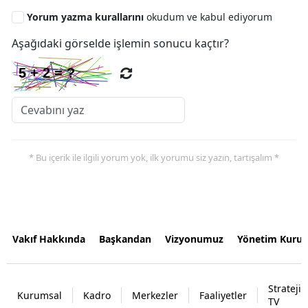
Yorum yazma kurallarını
okudum ve kabul ediyorum
Aşağıdaki görselde işlemin sonucu kaçtır?
* Bu içerik ile ilgili yorum yok, ilk yorumu siz yazın, tartışalım *
Vakıf Hakkında
Başkandan
Vizyonumuz
Yönetim Kurul
Strateji
Kurumsal
Kadro
Merkezler
Faaliyetler
TV