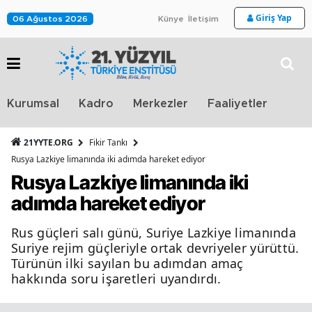
Giriş Yap
06 Ağustos 2026
Künye
İletişim
Stra
Kurumsal
Kadro
Merkezler
Faaliyetler
TV
21YYTE.ORG
Fikir Tankı
Rusya Lazkiye limanında iki adımda hareket ediyor
Rusya Lazkiye limanında iki
adımda hareket ediyor
Rus güçleri salı günü, Suriye Lazkiye limanında
Suriye rejim güçleriyle ortak devriyeler yürüttü.
Türünün ilki sayılan bu adımdan amaç
hakkında soru işaretleri uyandırdı.