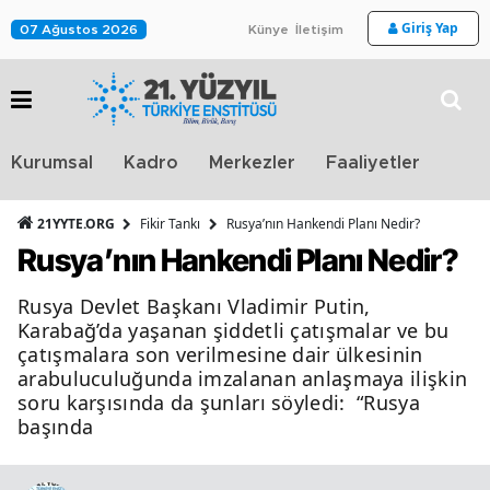
Giriş Yap
07 Ağustos 2026
Künye
İletişim
Stra
Kurumsal
Kadro
Merkezler
Faaliyetler
TV
21YYTE.ORG
Fikir Tankı
Rusya’nın Hankendi Planı Nedir?
Rusya’nın Hankendi Planı Nedir?
Rusya Devlet Başkanı Vladimir Putin,
Karabağ’da yaşanan şiddetli çatışmalar ve bu
çatışmalara son verilmesine dair ülkesinin
arabuluculuğunda imzalanan anlaşmaya ilişkin
soru karşısında da şunları söyledi: “Rusya
başında