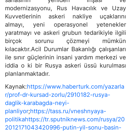
sahasının yeniden inşası ve
modernizasyonu, Rus Havacılık ve Uzay
Kuvvetlerinin askeri nakliye uçaklarını
almayı, yeni operasyonel yetenekler
yaratmayı ve askeri grubun tedarikiyle ilgili
birçok sorunu çözmeyi mümkün
kılacaktır.Acil Durumlar Bakanlığı çalışanları
ile sınır güçlerinin insani yardım merkezi ve
iddia o ki bir Rusya askeri üssü kurulması
planlanmaktadır.
Kaynak:
https://www.haberturk.com/yazarla
r/prof-dr-kursad-zorlu/2910182-rusya-
daglik-karabagda-neyi-
planliyor
;
https://tass.ru/vneshnyaya-
politika
https://tr.sputniknews.com/rusya/20
2012171043420996-putin-yil-sonu-basin-