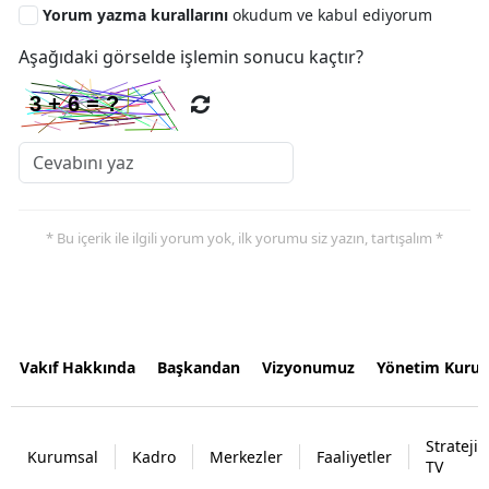
Yorum yazma kurallarını
okudum ve kabul ediyorum
Aşağıdaki görselde işlemin sonucu kaçtır?
* Bu içerik ile ilgili yorum yok, ilk yorumu siz yazın, tartışalım *
Vakıf Hakkında
Başkandan
Vizyonumuz
Yönetim Kurul
Strateji
Kurumsal
Kadro
Merkezler
Faaliyetler
TV