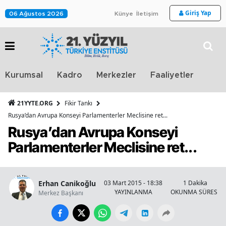
Giriş Yap
06 Ağustos 2026
Künye
İletişim
Stra
Kurumsal
Kadro
Merkezler
Faaliyetler
TV
21YYTE.ORG
Fikir Tankı
Rusya’dan Avrupa Konseyi Parlamenterler Meclisine ret...
Rusya’dan Avrupa Konseyi
Parlamenterler Meclisine ret...
Erhan Canikoğlu
03 Mart 2015 - 18:38
1 Dakika
YAYINLANMA
OKUNMA SÜRESİ
Merkez Başkanı