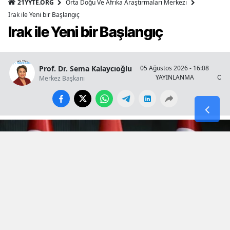
21YYTE.ORG
Orta Doğu Ve Afrika Araştırmaları Merkezi
Irak ile Yeni bir Başlangıç
Irak ile Yeni bir Başlangıç
Prof. Dr. Sema Kalaycıoğlu
05 Ağustos 2026 - 16:08
YAYINLANMA
OKU
Merkez Başkanı