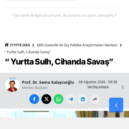
* Bu içerik ile ilgili yorum yok, ilk yorumu siz yazın, tartışalım *
21YYTE.ORG
Milli Güvenlik Ve Dış Politika Araştırmaları Merkezi
“ Yurtta Sulh, Cihanda Savaş”
“ Yurtta Sulh, Cihanda Savaş”
Prof. Dr. Sema Kalaycıoğlu
08 Ağustos 2026 - 09:38
YAYINLANMA
OKU
Merkez Başkanı