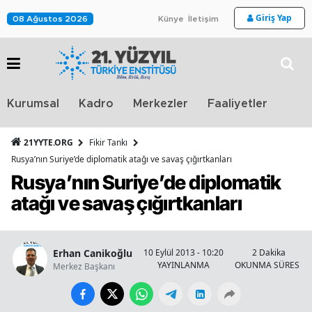
Giriş Yap
08 Ağustos 2026
Künye
İletişim
Stra
Kurumsal
Kadro
Merkezler
Faaliyetler
TV
21YYTE.ORG
Fikir Tankı
Rusya’nın Suriye’de diplomatik atağı ve savaş çığırtkanları
Rusya’nın Suriye’de diplomatik
atağı ve savaş çığırtkanları
Erhan Canikoğlu
10 Eylül 2013 - 10:20
2 Dakika
YAYINLANMA
OKUNMA SÜRESİ
Merkez Başkanı