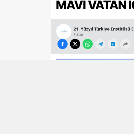
MAVİ VATAN İ
21. Yüzyıl Türkiye Enstitüsü 
Editör