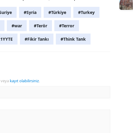
Suriye
#Syria
#Türkiye
#Turkey
#war
#Terör
#Terror
21YYTE
#Fikir Tankı
#Think Tank
veya
kayıt olabilirsiniz
.