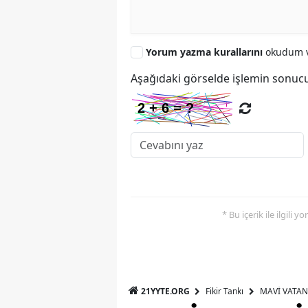
Yorum yazma kurallarını
okudum v
Aşağıdaki görselde işlemin sonucu
* Bu içerik ile ilgili 
21YYTE.ORG
Fikir Tankı
MAVİ VATAN 