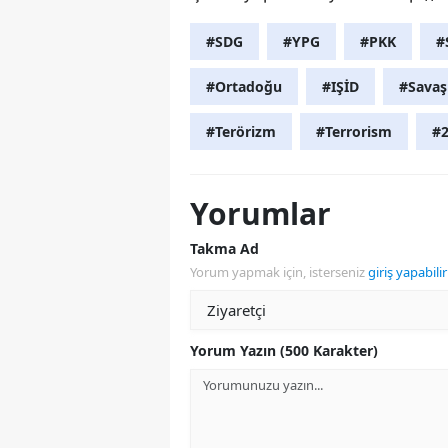
#SDG
#YPG
#PKK
#
#Ortadoğu
#IŞİD
#Savaş
#Terörizm
#Terrorism
#
Yorumlar
Takma Ad
Yorum yapmak için, isterseniz
giriş yapabilir
Yorum Yazın (500 Karakter)