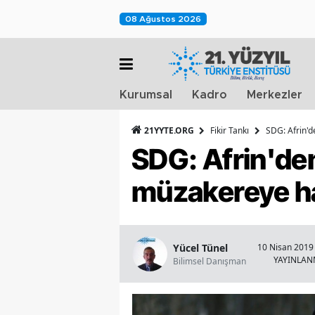
08 Ağustos 2026
Kurumsal
Kadro
Merkezler
21YYTE.ORG
Fikir Tankı
SDG: Afrin'd
SDG: Afrin'den
müzakereye ha
Yücel Tünel
10 Nisan 2019 
YAYINLA
Bilimsel Danışman