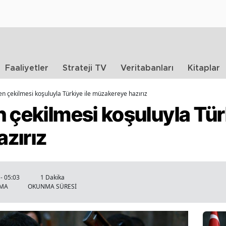
Faaliyetler
Strateji TV
Veritabanları
Kitaplar
en çekilmesi koşuluyla Türkiye ile müzakereye hazırız
 çekilmesi koşuluyla Türk
zırız
- 05:03
1 Dakika
NMA
OKUNMA SÜRESİ