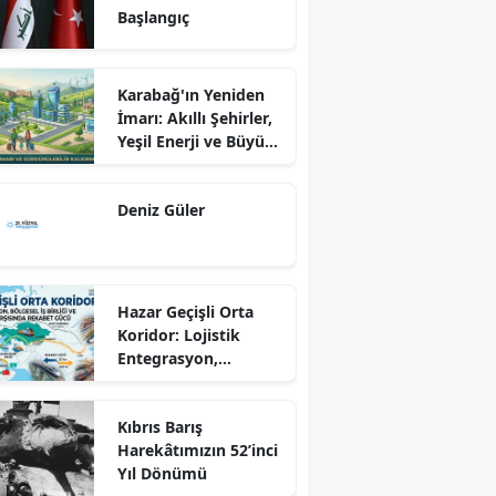
Başlangıç
Karabağ'ın Yeniden
İmarı: Akıllı Şehirler,
Yeşil Enerji ve Büyük
Dönüş Programı
Ekseninde
Deniz Güler
Sürdürülebilir
Kalkınma
Hazar Geçişli Orta
Koridor: Lojistik
Entegrasyon,
Bölgesel İş Birliği ve
Kuzey Koridoru
Kıbrıs Barış
Karşısında Rekabet
Harekâtımızın 52’inci
Gücü
Yıl Dönümü