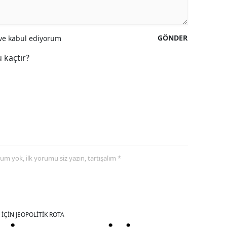
GÖNDER
e kabul ediyorum
 kaçtır?
yorum yok, ilk yorumu siz yazın, tartışalım *
İÇİN JEOPOLİTİK ROTA