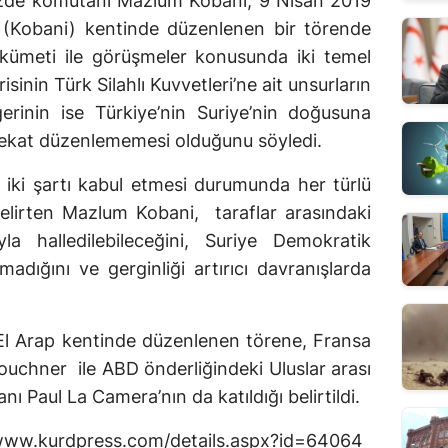
zde komutanı Mazlum Kobani, 9 Nisan 2019
 (Kobani) kentinde düzenlenen bir törende
ümeti ile görüşmeler konusunda iki temel
isinin Türk Silahlı Kuvvetleri’ne ait unsurların
erinin ise Türkiye’nin Suriye’nin doğusuna
arekat düzenlememesi olduğunu söyledi.
iki şartı kabul etmesi durumunda her türlü
elirten Mazlum Kobani, taraflar arasındaki
la halledilebileceğini, Suriye Demokratik
madığını ve gerginliği artırıcı davranışlarda
 El Arap kentinde düzenlenen törene, Fransa
Kouchner ile ABD önderliğindeki Uluslar arası
ı Paul La Camera’nın da katıldığı belirtildi.
//www.kurdpress.com/details.aspx?id=64064