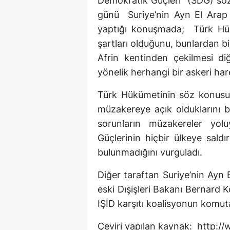
Demokratik Güçleri (SDG) sö
günü Suriye’nin Ayn El Arap
yaptığı konuşmada; Türk Hük
şartları olduğunu, bunlardan bir
Afrin kentinden çekilmesi diğ
yönelik herhangi bir askeri h
Türk Hükümetinin söz konusu 
müzakereye açık olduklarını b
sorunların müzakereler yoluy
Güçlerinin hiçbir ülkeye saldır
bulunmadığını vurguladı.
Diğer taraftan Suriye’nin Ayn
eski Dışişleri Bakanı Bernard 
IŞİD karşıtı koalisyonun komutan
Çeviri yapılan kaynak: http: