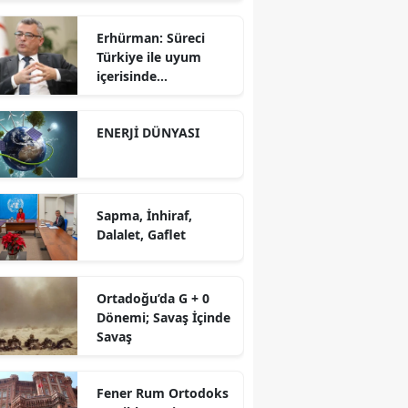
Erhürman: Süreci
Türkiye ile uyum
içerisinde
yürütüyoruz?!
ENERJİ DÜNYASI
Sapma, İnhiraf,
Dalalet, Gaflet
Ortadoğu’da G + 0
Dönemi; Savaş İçinde
Savaş
Fener Rum Ortodoks