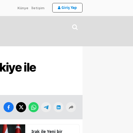
Giriş Yap
Künye
İletişim
iye ile
Irak ile Yeni bir