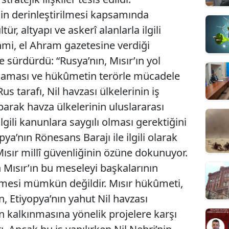
inin derinleştirilmesi kapsamında
ür, altyapı ve askerî alanlarla ilgili
ehmi, el Ahram gazetesine verdiği
 sürdürdü: “Rusya’nın, Mısır’ın yol
ulaması ve hükûmetin terörle mücadele
us tarafı, Nil havzası ülkelerinin iş
arak havza ülkelerinin uluslararası
ilgili kanunlara saygılı olması gerektiğini
pya’nın Rönesans Barajı ile ilgili olarak
ısır millî güvenliğinin özüne dokunuyor.
in Mısır’ın bu meseleyi başkalarının
nmesi mümkün değildir. Mısır hükûmeti,
n, Etiyopya’nın yahut Nil havzası
n kalkınmasına yönelik projelere karşı