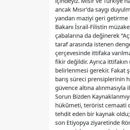
içindeyiz. Mısır ve Türkiye 
ancak Mısır’da saygı duyulm
yandan maziyi geri getirme ha
Bakanı İsrail-Filistin müza
çabalarına da değinerek “Aç
taraf arasında istenen den
çerçevesinde ittifaka varıl
fikir değildir. Ayrıca ittifak
belirlenmesi gerekir. Fakat
barış süreci prensiplerinin h
güvence altına alınmasıyla ilg
Sorun Bizden Kaynaklanm
hükûmeti, terörist cemaati d
tehdit eden bir kaynak oldu
son Etiyopya ziyaretinde Rö