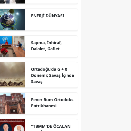
yürütüyoruz?!
ENERJİ DÜNYASI
Sapma, İnhiraf,
Dalalet, Gaflet
Ortadoğu’da G + 0
Dönemi; Savaş İçinde
Savaş
Fener Rum Ortodoks
Patrikhanesi
"TBMM'DE ÖCALAN