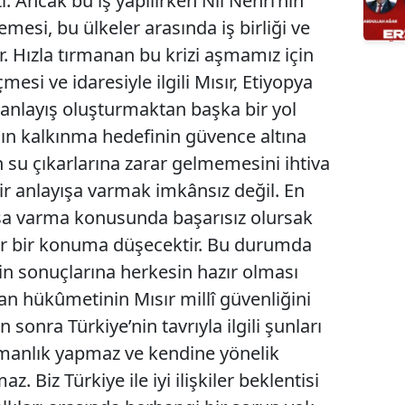
. Ancak bu iş yapılırken Nil Nehri’nin
mesi, bu ülkeler arasında iş birliği ve
. Hızla tırmanan bu krizi aşmamız için
mesi ve idaresiyle ilgili Mısır, Etiyopya
 anlayış oluşturmaktan başka bir yol
nın kalkınma hedefinin güvence altına
ın su çıkarlarına zarar gelmemesini ihtiva
ir anlayışa varmak imkânsız değil. En
yışa varma konusunda başarısız olursak
i zor bir konuma düşecektir. Bu durumda
in sonuçlarına herkesin hazır olması
an hükûmetinin Mısır millî güvenliğini
sonra Türkiye’nin tavrıyla ilgili şunları
şmanlık yapmaz ve kendine yönelik
. Biz Türkiye ile iyi ilişkiler beklentisi