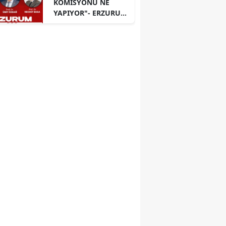
KOMİSYONU NE
YAPIYOR"- ERZURUM
PANELİ