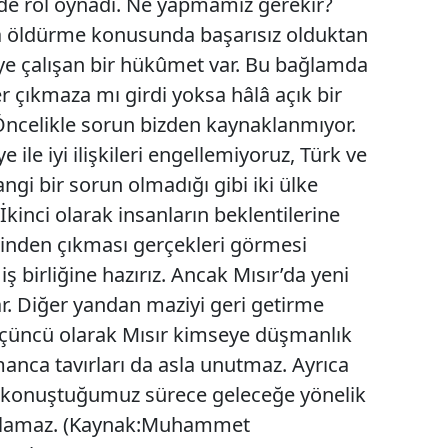
de rol oynadı. Ne yapmamız gerekir?
la öldürme konusunda başarısız olduktan
e çalışan bir hükûmet var. Bu bağlamda
r çıkmaza mı girdi yoksa hâlâ açık bir
Öncelikle sorun bizden kaynaklanmıyor.
ye ile iyi ilişkileri engellemiyoruz, Türk ve
ngi bir sorun olmadığı gibi iki ülke
kinci olarak insanların beklentilerine
minden çıkması gerçekleri görmesi
iş birliğine hazırız. Ancak Mısır’da yeni
var. Diğer yandan maziyi geri getirme
 Üçüncü olarak Mısır kimseye düşmanlık
nca tavırları da asla unutmaz. Ayrıca
n konuştuğumuz sürece geleceğe yönelik
 olamaz. (Kaynak:Muhammet