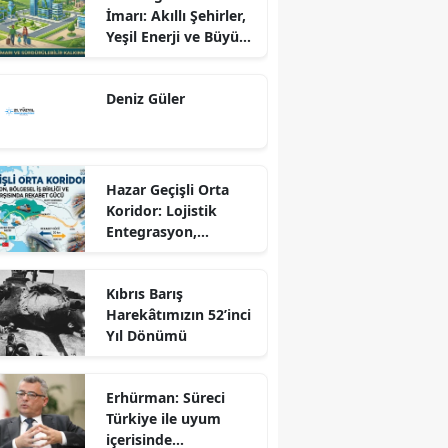
İmarı: Akıllı Şehirler,
Yeşil Enerji ve Büyük
Dönüş Programı
Ekseninde
Deniz Güler
Sürdürülebilir
Kalkınma
Hazar Geçişli Orta
Koridor: Lojistik
Entegrasyon,
Bölgesel İş Birliği ve
Kuzey Koridoru
Kıbrıs Barış
Karşısında Rekabet
Harekâtımızın 52’inci
Gücü
Yıl Dönümü
Erhürman: Süreci
Türkiye ile uyum
içerisinde