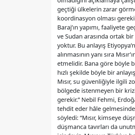
olmadığını açıklamaya çalıştı
geçtiği ülkelerin zarar görme
koordinasyon olması gerekir
Baraj’ın yapımı, faaliyete geç
ve Sudan arasında ortak bir
yoktur. Bu anlayış Etiyopya’
alınmasının yanı sıra Mısır’
etmelidir. Bana göre böyle b
hızlı şekilde böyle bir anla
Mısır, su güvenliğiyle ilgil
bölgede istenmeyen bir kriz
gerekir.” Nebil Fehmi, Erdoğ
tehdit eder hâle gelmesinden 
söyledi: “Mısır, kimseye dü
düşmanca tavırları da unutmaz