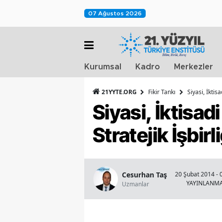
07 Ağustos 2026
Kurumsal
Kadro
Merkezler
21YYTE.ORG
Fikir Tankı
Siyasi, İktis
Siyasi, İktisa
Stratejik İşbirli
Cesurhan Taş
20 Şubat 2014 - 
YAYINLANM
Uzmanlar