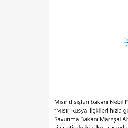
Mısır dışişleri bakanı Nebil
“Mısır-Rusya ilişkileri hızla
Savunma Bakanı Mareşal Abdu
ziyaretinde iki ülke arasında s