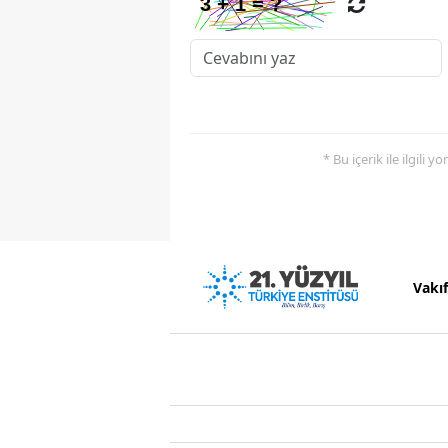
* Bu içerik ile ilgili 
Vakı