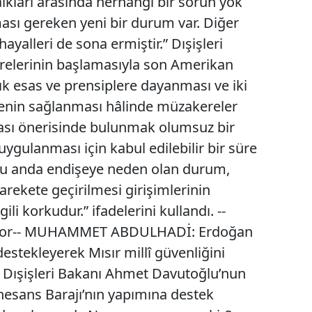
halkları arasında herhangi bir sorun yok
ası gereken yeni bir durum var. Diğer
yalleri de sona ermiştir.” Dışişleri
kerelerinin başlamasıyla son Amerikan
ık esas ve prensiplere dayanması ve iki
genin sağlanması hâlinde müzakereler
ması önerisinde bulunmak olumsuz bir
ın uygulanması için kabul edilebilir bir süre
 şu anda endişeye neden olan durum,
arekete geçirilmesi girişimlerinin
ili korkudur.” ifadelerini kullandı. --
ıyor-- MUHAMMET ABDULHADİ: Erdoğan
estekleyerek Mısır millî güvenliğini
; Dışişleri Bakanı Ahmet Davutoğlu’nun
nesans Barajı’nın yapımına destek