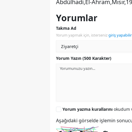
Abdülhadi,El-Ahram,Mısır,19
Yorumlar
Takma Ad
Yorum yapmak için, isterseniz
giriş yapabilir
Yorum Yazın (500 Karakter)
Yorum yazma kurallarını
okudum v
Aşağıdaki görselde işlemin sonucu