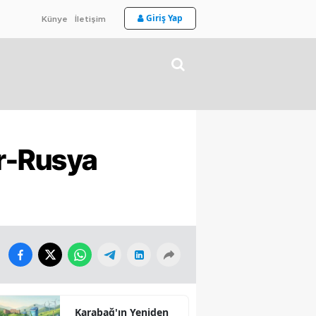
Giriş Yap
Künye
İletişim
ır-Rusya
Karabağ'ın Yeniden