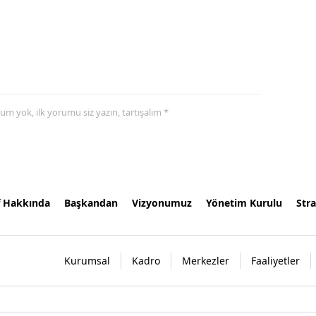
yorum yok, ilk yorumu siz yazın, tartışalım *
f Hakkında
Başkandan
Vizyonumuz
Yönetim Kurulu
Stra
Kurumsal
Kadro
Merkezler
Faaliyetler