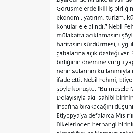
Görüşmelerde ikili iş birliğ
ekonomi, yatırım, turizm, kült
konular ele alındı.” Nebil F
mülakatta açıklamasını şöyle
haritasını sürdürmesi, uyg
çabalarına açık desteği var. R
birliğinin önemine vurgu yap
nehir sularının kullanımıyla 
ifade etti. Nebil Fehmi, Etiyo
şöyle konuştu: “Bu mesele M
Dolayısıyla akıl sahibi birin
insafına bırakacağını düşü
Etiyopya’ya defalarca Mısır’ı
ülkelerinden herhangi birini