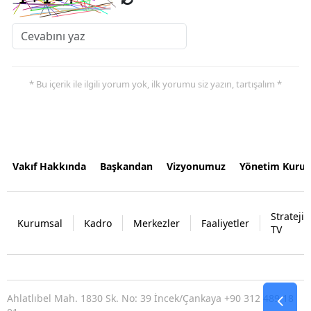
* Bu içerik ile ilgili yorum yok, ilk yorumu siz yazın, tartışalım *
Vakıf Hakkında
Başkandan
Vizyonumuz
Yönetim Kurul
Strateji
Kurumsal
Kadro
Merkezler
Faaliyetler
TV
Ahlatlıbel Mah. 1830 Sk. No: 39 İncek/Çankaya +90 312 489 18