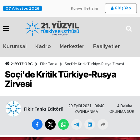
Giriş Yap
07 Ağustos 2026
Künye
İletişim
Stra
Kurumsal
Kadro
Merkezler
Faaliyetler
TV
21YYTE.ORG
Fikir Tankı
Soçi'de Kritik Türkiye-Rusya Zirvesi
Soçi'de Kritik Türkiye-Rusya
Zirvesi
29 Eylül 2021 - 06:40
4 Dakika
Fikir Tankı Editörü
YAYINLANMA
OKUNMA SÜRESİ