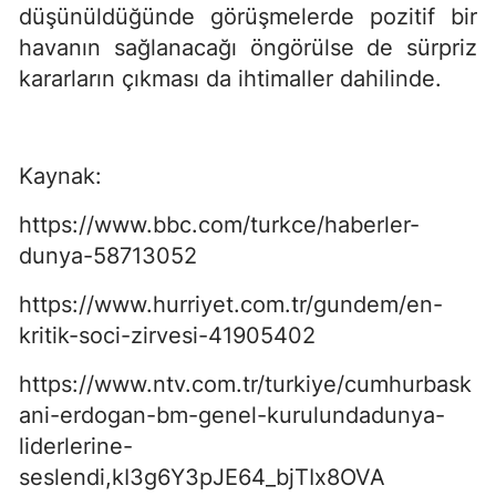
düşünüldüğünde görüşmelerde pozitif bir
havanın sağlanacağı öngörülse de sürpriz
kararların çıkması da ihtimaller dahilinde.
Kaynak:
https://www.bbc.com/turkce/haberler-
dunya-58713052
https://www.hurriyet.com.tr/gundem/en-
kritik-soci-zirvesi-41905402
https://www.ntv.com.tr/turkiye/cumhurbask
ani-erdogan-bm-genel-kurulundadunya-
liderlerine-
seslendi,kI3g6Y3pJE64_bjTIx8OVA