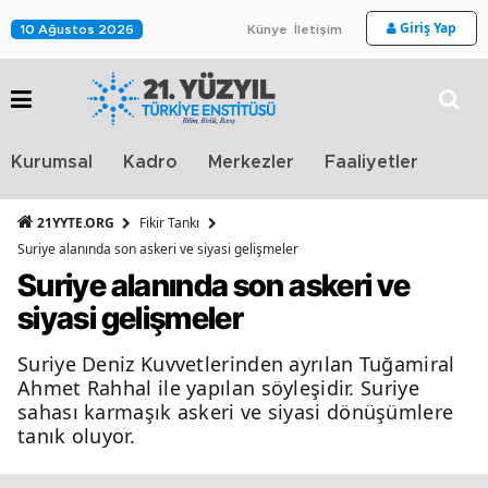
Giriş Yap
10 Ağustos 2026
Künye
İletişim
Stra
Kurumsal
Kadro
Merkezler
Faaliyetler
TV
21YYTE.ORG
Fikir Tankı
Suriye alanında son askeri ve siyasi gelişmeler
Suriye alanında son askeri ve
siyasi gelişmeler
Suriye Deniz Kuvvetlerinden ayrılan Tuğamiral
Ahmet Rahhal ile yapılan söyleşidir. Suriye
sahası karmaşık askeri ve siyasi dönüşümlere
tanık oluyor.