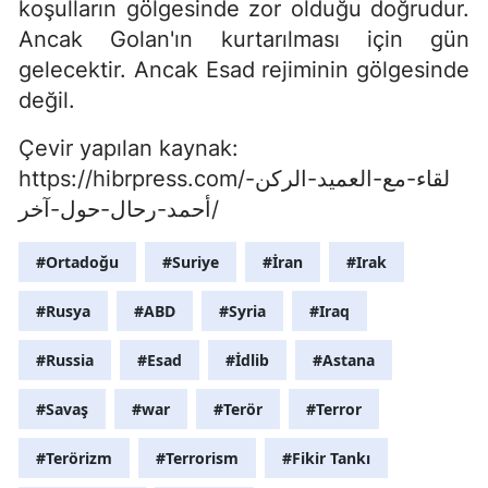
koşulların gölgesinde zor olduğu doğrudur.
Ancak Golan'ın kurtarılması için gün
gelecektir. Ancak Esad rejiminin gölgesinde
değil.
Çevir yapılan kaynak:
https://hibrpress.com/لقاء-مع-العميد-الركن-
أحمد-رحال-حول-آخر/
#Ortadoğu
#Suriye
#İran
#Irak
#Rusya
#ABD
#Syria
#Iraq
#Russia
#Esad
#İdlib
#Astana
#Savaş
#war
#Terör
#Terror
#Terörizm
#Terrorism
#Fikir Tankı