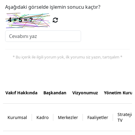
Aşağıdaki görselde işlemin sonucu kaçtır?
* Bu içerik ile ilgili yorum yok, ilk yorumu siz yazın, tartışalım *
Vakıf Hakkında
Başkandan
Vizyonumuz
Yönetim Kurul
Strateji
Kurumsal
Kadro
Merkezler
Faaliyetler
TV