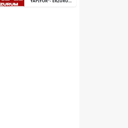
YAPIYOR"- ERZURUM
PANELİ