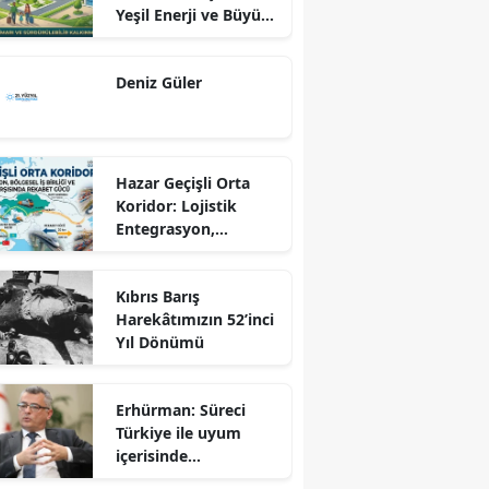
Yeşil Enerji ve Büyük
Dönüş Programı
Ekseninde
Deniz Güler
Sürdürülebilir
Kalkınma
Hazar Geçişli Orta
Koridor: Lojistik
Entegrasyon,
Bölgesel İş Birliği ve
Kuzey Koridoru
Kıbrıs Barış
Karşısında Rekabet
Harekâtımızın 52’inci
Gücü
Yıl Dönümü
Erhürman: Süreci
Türkiye ile uyum
içerisinde
yürütüyoruz?!