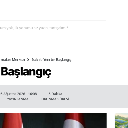
yorum yok, ilk yorumu siz yazın, tartışalım *
ırmaları Merkezi
Irak ile Yeni bir Başlangıç
ir Başlangıç
05 Ağustos 2026 - 16:08
5 Dakika
YAYINLANMA
OKUNMA SÜRESİ