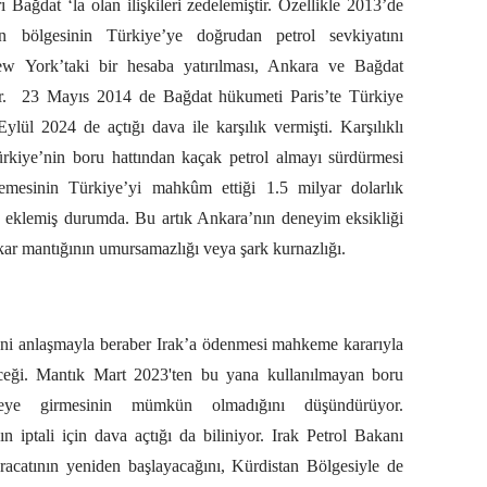
ı Bağdat ‘la olan ilişkileri zedelemiştir. Özellikle 2013’de
an bölgesinin Türkiye’ye doğrudan petrol sevkiyatını
w York’taki bir hesaba yatırılması, Ankara ve Bağdat
.
23 Mayıs 2014 de Bağdat hükumeti Paris’te Türkiye
lül 2024 de açtığı dava ile karşılık vermişti. Karşılıklı
kiye’nin boru hattından kaçak petrol almayı sürdürmesi
mesinin Türkiye’yi mahkûm ettiği 1.5 milyar dolarlık
iz eklemiş durumda. Bu artık Ankara’nın deneyim eksikliği
çıkar mantığının umursamazlığı veya şark kurnazlığı.
eni anlaşmayla beraber Irak’a ödenmesi mahkeme kararıyla
ceği. Mantık Mart 2023'ten bu yana kullanılmayan boru
reye girmesinin mümkün olmadığını düşündürüyor.
n iptali için dava açtığı da biliniyor. Irak Petrol Bakanı
acatının yeniden başlayacağını, Kürdistan Bölgesiyle de