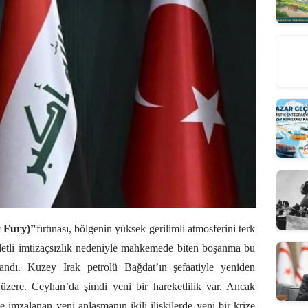
c Fury)”
fırtınası, bölgenin yüksek gerilimli atmosferini terk
ddetli imtizaçsızlık nedeniyle mahkemede biten boşanma bu
andı. Kuzey Irak petrolü Bağdat’ın şefaatiyle yeniden
zere. Ceyhan’da şimdi yeni bir hareketlilik var. Ancak
imzalanan yeni anlaşmanın ikili ilişkilerde yeni bir krize