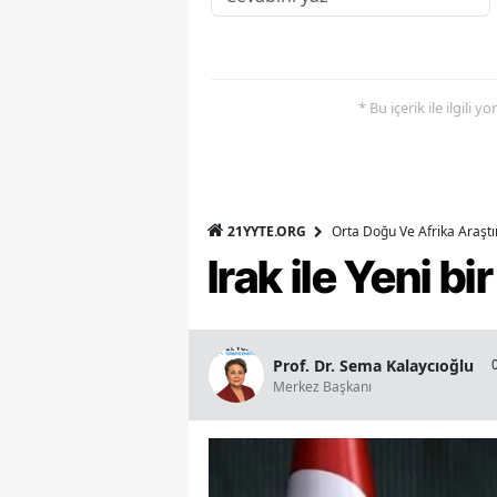
* Bu içerik ile ilgili 
21YYTE.ORG
Orta Doğu Ve Afrika Araşt
Irak ile Yeni b
Prof. Dr. Sema Kalaycıoğlu
Merkez Başkanı