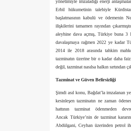
yönetimiyle imzaladığı enerji anlaşmalar
Erbil hükumetinin talebiyle Kürdist
başlatmasının kabulü ve ödemenin Ne
ilişkilerini tamamen rayından çıkarmıştır
aleyhine dava açmış, Türkiye buna 3 Ey
davalaşmaya rağmen 2022 ye kadar Tür
2014 ile 2018 arasında tahkim mahke
tazminatın üzerine bir o kadar daha fa
değil, tazminat nasılsa halkın sırtından 
Tazminat ve Güven Belirsizliği
Şimdi asıl konu, Bağdat’la imzalanan y
kesinleşen tazminatın ne zaman ödene
hattının tazminat ödenmeden dev
Ancak
Türkiye’nin de tazminat kararını
Abdülgani, Ceyhan üzerinden petrol ihr