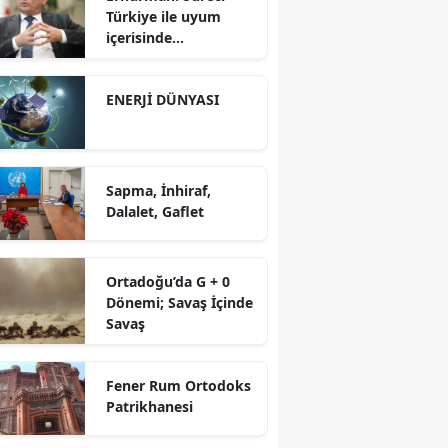
Türkiye ile uyum
içerisinde
yürütüyoruz?!
ENERJİ DÜNYASI
Sapma, İnhiraf,
Dalalet, Gaflet
Ortadoğu’da G + 0
Dönemi; Savaş İçinde
Savaş
Fener Rum Ortodoks
Patrikhanesi