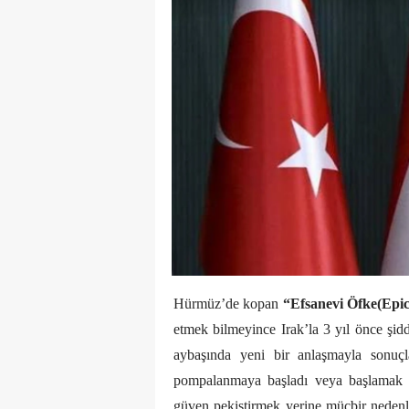
Hürmüz’de kopan
“Efsanevi Öfke(Epi
etmek bilmeyince Irak’la 3 yıl önce şi
aybaşında yeni bir anlaşmayla sonuçl
pompalanmaya başladı veya başlamak ü
güven pekiştirmek yerine mücbir nedenle 