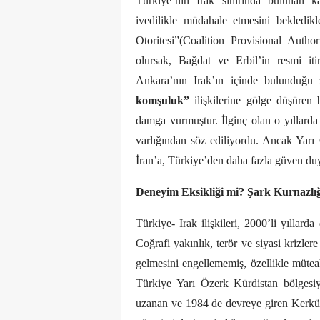
Türkiye’nin Irak sınırında bulunan k
ivedilikle müdahale etmesini bekledikl
Otoritesi”(Coalition Provisional Aut
olursak, Bağdat ve Erbil’in resmi iti
Ankara’nın Irak’ın içinde bulunduğu 
komşuluk”
ilişkilerine gölge düşüren 
damga vurmuştur. İlginç olan o yıllarda 
varlığından söz ediliyordu. Ancak Yarı
İran’a, Türkiye’den daha fazla güven du
Deneyim Eksikliği mi? Şark Kurnazlı
Türkiye- Irak ilişkileri, 2000’li yıllar
Coğrafi yakınlık, terör ve siyasi krizler
gelmesini engellememiş, özellikle müteah
Türkiye Yarı Özerk Kürdistan bölgesiyl
uzanan ve 1984 de devreye giren Kerkük