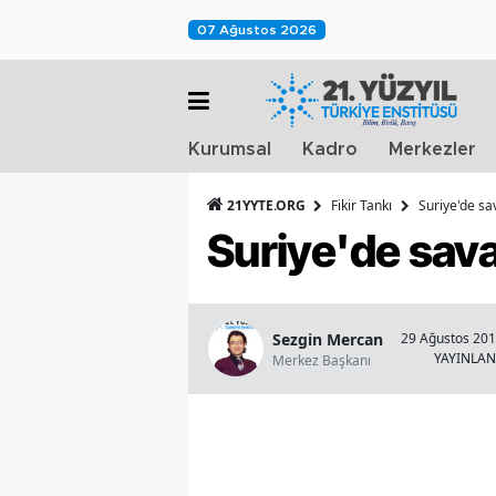
07 Ağustos 2026
Kurumsal
Kadro
Merkezler
21YYTE.ORG
Fikir Tankı
Suriye'de s
Suriye'de sav
Sezgin Mercan
29 Ağustos 201
YAYINLA
Merkez Başkanı