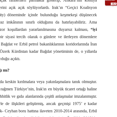
açak rafinerileri parmakla gösterip, Ankara’nın konuya
erini açık açık söylüyorlardı. Irak’ın “Geçici Koalisyon
hority) döneminde içinde bulunduğu keşmekeşi düşünecek
raz imkânının sınırlı olduğunu da hatırlayabiliriz. Ama
zor koşullardan yararlanılmasına duyarsız kalması,
“iyi
bir siyasi tercih olarak o günlere ve ilerleyen dönemlere
Bağdat ve Erbil petrol bakanlıklarının koridorlarında İran
 Özerk Kürdistan kadar Bağdat yönetiminin de, o yıllarda
yduğu açıktı.
ğı mı?
da da keskin kırılmalara veya yakınlaşmalara tanık olmuştur.
e rağmen Türkiye’nin, Irak'ın en büyük ticaret ortağı haline
hitlik ve gıda alanlarında çeşitli anlaşmalar imzalanmıştır.
e de ilişkileri geliştirmiş, ancak geçmişi 1975’ e kadar
- Ceyhan boru hattına ilaveten 2010-2014 arasında, Erbil