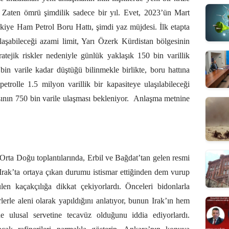
Zaten ömrü şimdilik sadece bir yıl. Evet, 2023’ün Mart
rkiye Ham Petrol Boru Hattı, şimdi yaz müjdesi. İlk etapta
ulaşabileceği azami limit, Yarı Özerk Kürdistan bölgesinin
tratejik riskler nedeniyle günlük yaklaşık 150 bin varillik
in varile kadar düştüğü bilinmekle birlikte, boru hattına
petrolle 1.5 milyon varillik bir kapasiteye ulaşılabileceği
ının 750 bin varile ulaşması bekleniyor.
Anlaşma metnine
 Orta Doğu toplantılarında, Erbil ve Bağdat’tan gelen resmi
 Irak’ta ortaya çıkan durumu istismar ettiğinden dem vurup
ülen kaçakçılığa dikkat çekiyorlardı. Önceleri bidonlarla
lerle aleni olarak yapıldığını anlatıyor, bunun Irak’ın hem
e ulusal servetine tecavüz olduğunu iddia ediyorlardı.