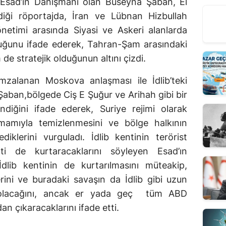
Esad’ın Danışmanı olan Buseyna Şaban, El
iği röportajda, İran ve Lübnan Hizbullah
netimi arasında Siyasi ve Askeri alanlarda
uğunu ifade ederek, Tahran-Şam arasındaki
m de stratejik olduğunun altını çizdi.
mzalanan Moskova anlaşması ile İdlib’teki
 Şaban,bölgede Ciş E Şuğur ve Arihah gibi bir
diğini ifade ederek, Suriye rejimi olarak
tamamıyla temizlenmesini ve bölge halkının
diklerini vurguladı. İdlib kentinin terörist
ti de kurtaracaklarını söyleyen Esad’ın
lib kentinin de kurtarılmasını müteakip,
rini ve buradaki savaşın da İdlib gibi uzun
ç olacağını, ancak er yada geç tüm ABD
an çıkaracaklarını ifade etti.