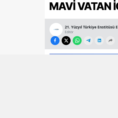
MAVİ VATAN İ
21. Yüzyıl Türkiye Enstitüsü 
Editör