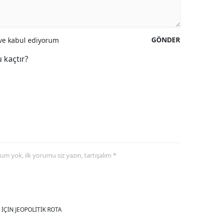
GÖNDER
e kabul ediyorum
 kaçtır?
yorum yok, ilk yorumu siz yazın, tartışalım *
İÇİN JEOPOLİTİK ROTA