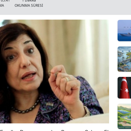
 05:41
1 Dakika
MA
OKUNMA SÜRESİ