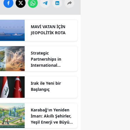
MAVİ VATAN İÇİN
JEOPOLİTİK ROTA
Strategic
Partnerships in
International
Relations: Reality or
Fantasy?
Irak ile Yeni bir
Başlangıç
Karabağ'ın Yeniden
İmarı: Akıllı Şehirler,
Yeşil Enerji ve Büyük
Dönüş Programı