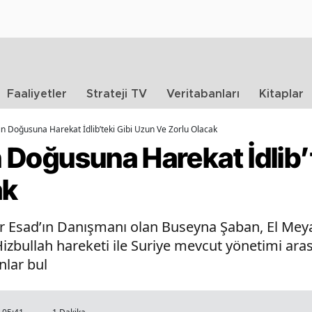
Faaliyetler
Strateji TV
Veritabanları
Kitaplar
t’ın Doğusuna Harekat İdlib’teki Gibi Uzun Ve Zorlu Olacak
ın Doğusuna Harekat İdlib
ak
 Esad’ın Danışmanı olan Buseyna Şaban, El Meya
izbullah hareketi ile Suriye mevcut yönetimi aras
nlar bul