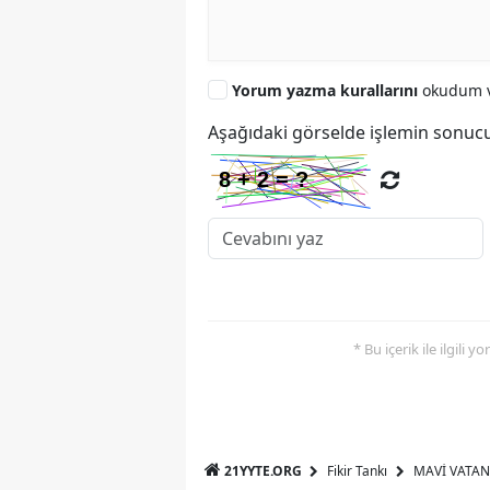
Yorum yazma kurallarını
okudum v
Aşağıdaki görselde işlemin sonucu
* Bu içerik ile ilgili 
21YYTE.ORG
Fikir Tankı
MAVİ VATAN 