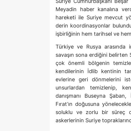
Suriye Cumhurbaşkanı Beşar 
Meyadin haber kanalına verd
hareketi ile Suriye mevcut yö
derin koordinasyonlar bulund
işbirliğinin hem tarihsel ve he
Türkiye ve Rusya arasında i
savaşın sona erdiğini belirten
çok önemli bölgenin temizlen
kendilerinin İdlib kentinin 
evlerine geri dönmelerini iste
unsurlardan temizlenip, ken
danışmanı Buseyna Şaban, İd
Fırat’ın doğusuna yönelecekle
soluklu ve zorlu bir süre
askerlerinin Suriye topraklarınd