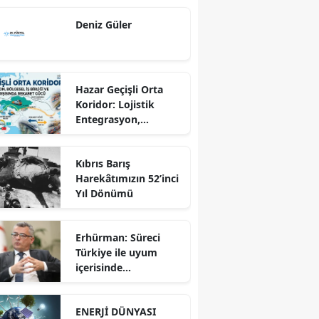
Ekseninde
Deniz Güler
Sürdürülebilir
Kalkınma
Hazar Geçişli Orta
Koridor: Lojistik
Entegrasyon,
Bölgesel İş Birliği ve
Kuzey Koridoru
Kıbrıs Barış
Karşısında Rekabet
Harekâtımızın 52’inci
Gücü
Yıl Dönümü
Erhürman: Süreci
Türkiye ile uyum
içerisinde
yürütüyoruz?!
ENERJİ DÜNYASI