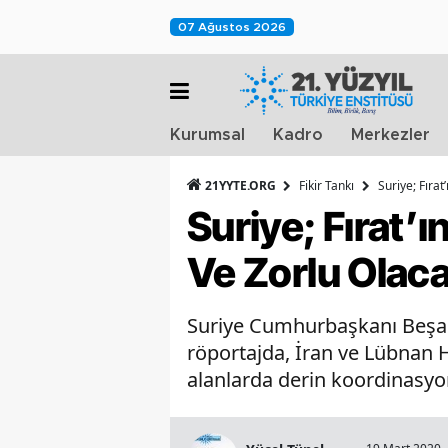
07 Ağustos 2026
Kurumsal
Kadro
Merkezler
21YYTE.ORG
Fikir Tankı
Suriye; Fıra
Suriye; Fırat’
Ve Zorlu Olac
Suriye Cumhurbaşkanı Beşar
röportajda, İran ve Lübnan H
alanlarda derin koordinasyo