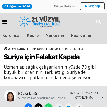
Giriş Yap
07 Ağustos 2026
Künye
İletişim
Stra
Kurumsal
Kadro
Merkezler
Faaliyetler
TV
21YYTE.ORG
Fikir Tankı
Suriye için Felaket Kapıda
Suriye için Felaket Kapıda
Uzmanlar, sağlık çalışanlarının yüzde 70 gibi
büyük bir oranının, terk ettiği Suriye’de
koronavirüs patlamasından endişe ediyor.
Kübra Ünlü
16 Nisan 2020 - 13:21
YAYINLANMA
OK
Suriye ve Göç Araştırmaları Uzmanı