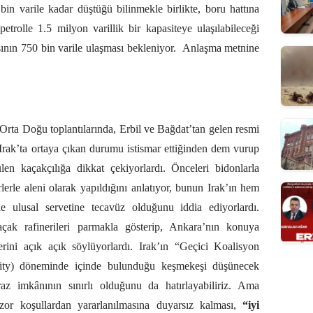
in varile kadar düştüğü bilinmekle birlikte, boru hattına
petrolle 1.5 milyon varillik bir kapasiteye ulaşılabileceği
ının 750 bin varile ulaşması bekleniyor.
Anlaşma metnine
 Orta Doğu toplantılarında, Erbil ve Bağdat’tan gelen resmi
 Irak’ta ortaya çıkan durumu istismar ettiğinden dem vurup
ülen kaçakçılığa dikkat çekiyorlardı. Önceleri bidonlarla
lerle aleni olarak yapıldığını anlatıyor, bunun Irak’ın hem
e ulusal servetine tecavüz olduğunu iddia ediyorlardı.
açak rafinerileri parmakla gösterip, Ankara’nın konuya
erini açık açık söylüyorlardı. Irak’ın “Geçici Koalisyon
hority) döneminde içinde bulunduğu keşmekeşi düşünecek
raz imkânının sınırlı olduğunu da hatırlayabiliriz. Ama
zor koşullardan yararlanılmasına duyarsız kalması,
“iyi