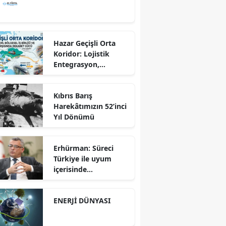
Hazar Geçişli Orta
Koridor: Lojistik
Entegrasyon,
Bölgesel İş Birliği ve
Kuzey Koridoru
Kıbrıs Barış
Karşısında Rekabet
Harekâtımızın 52’inci
Gücü
Yıl Dönümü
Erhürman: Süreci
Türkiye ile uyum
içerisinde
yürütüyoruz?!
ENERJİ DÜNYASI