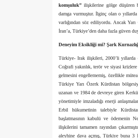
komşuluk”
ilişkilerine gölge düşüren 
damga vurmuştur. İlginç olan o yıllarda 
varlığından söz ediliyordu. Ancak Yarı
İran’a, Türkiye’den daha fazla güven du
Deneyim Eksikliği mi? Şark Kurnazlı
Türkiye- Irak ilişkileri, 2000’li yıllar
Coğrafi yakınlık, terör ve siyasi krizler
gelmesini engellememiş, özellikle müteah
Türkiye Yarı Özerk Kürdistan bölgesiyl
uzanan ve 1984 de devreye giren Kerkük
yönetimiyle imzaladığı enerji anlaşmalar
Erbil hükumetinin talebiyle Kürdist
başlatmasının kabulü ve ödemenin Ne
ilişkilerini tamamen rayından çıkarmıştır
aleyhine dava açmış, Türkiye buna 3 Ey