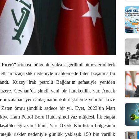
c Fury)”
fırtınası, bölgenin yüksek gerilimli atmosferini terk
ddetli imtizaçsızlık nedeniyle mahkemede biten boşanma bu
andı. Kuzey Irak petrolü Bağdat’ın şefaatiyle yeniden
zere. Ceyhan’da şimdi yeni bir hareketlilik var. Ancak
imzalanan yeni anlaşmanın ikili ilişkilerde yeni bir krize
Zaten ömrü şimdilik sadece bir yıl. Evet, 2023’ün Mart
rkiye Ham Petrol Boru Hattı, şimdi yaz müjdesi. İlk etapta
ulaşabileceği azami limit, Yarı Özerk Kürdistan bölgesinin
tratejik riskler nedeniyle günlük yaklaşık 150 bin varillik