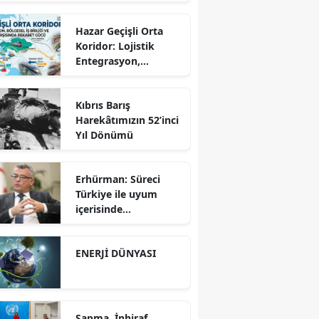
Hazar Geçişli Orta
Koridor: Lojistik
Entegrasyon,
Bölgesel İş Birliği ve
Kuzey Koridoru
Kıbrıs Barış
Karşısında Rekabet
Harekâtımızın 52’inci
Gücü
Yıl Dönümü
Erhürman: Süreci
Türkiye ile uyum
içerisinde
yürütüyoruz?!
ENERJİ DÜNYASI
Sapma, İnhiraf,