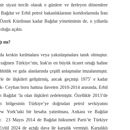
bir siyasi tercih olarak o günlere ve ilerleyen dönemlere
Bağdat ve Erbil petrol bakanlıklarının koridorlarında İran
 Özerk Kürdistan kadar Bağdat yönetiminin de, o yıllarda
yduğu açıktı.
ğı mı?
da da keskin kırılmalara veya yakınlaşmalara tanık olmuştur.
e rağmen Türkiye’nin, Irak'ın en büyük ticaret ortağı haline
hitlik ve gıda alanlarında çeşitli anlaşmalar imzalanmıştır.
e de ilişkileri geliştirmiş, ancak geçmişi 1975’ e kadar
- Ceyhan boru hattına ilaveten 2010-2014 arasında, Erbil
ı Bağdat ‘la olan ilişkileri zedelemiştir. Özellikle 2013’de
an bölgesinin Türkiye’ye doğrudan petrol sevkiyatını
w York’taki bir hesaba yatırılması, Ankara ve Bağdat
.
23 Mayıs 2014 de Bağdat hükumeti Paris’te Türkiye
lül 2024 de açtığı dava ile karşılık vermişti. Karşılıklı