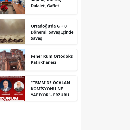
Dalalet, Gaflet
Ortadoğu’da G + 0
Dönemi; Savaş İçinde
Savaş
Fener Rum Ortodoks
Patrikhanesi
"TBMM'DE ÖCALAN
KOMİSYONU NE
YAPIYOR"- ERZURUM
PANELİ