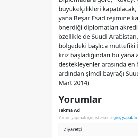
büyükelçilikleri kapatılacak,
yana Beşar Esad rejimine kar
önerdiği diplomatları akredit
özellikle de Suudi Arabistan,
bölgedeki başlıca müttefiki 
kriz başladığından bu yana as
destekleyenler arasında en ö
ardından şimdi bayrağı Suud
Mart 2014)
Yorumlar
Takma Ad
Yorum yapmak için, isterseniz
giriş yapabilir