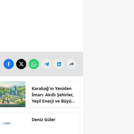
Karabağ'ın Yeniden
İmarı: Akıllı Şehirler,
Yeşil Enerji ve Büyük
Dönüş Programı
Ekseninde
Deniz Güler
Sürdürülebilir
Kalkınma