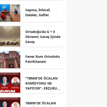
Sapma, İnhiraf,
Dalalet, Gaflet
Ortadoğu’da G + 0
Dönemi; Savaş İçinde
Savaş
Fener Rum Ortodoks
Patrikhanesi
"TBMM'DE ÖCALAN
KOMİSYONU NE
YAPIYOR"- ERZURUM
PANELİ
TBMM'DE ÖCALAN