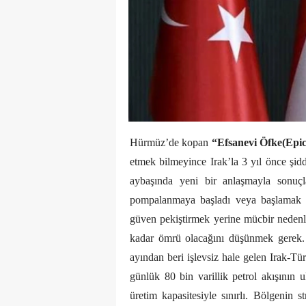
Hürmüz’de kopan
“Efsanevi Öfke(Epi
etmek bilmeyince Irak’la 3 yıl önce şi
aybaşında yeni bir anlaşmayla sonuçl
pompalanmaya başladı veya başlamak ü
güven pekiştirmek yerine mücbir nedenle 
kadar ömrü olacağını düşünmek gerek. 
ayından beri işlevsiz hale gelen Irak-Tü
günlük 80 bin varillik petrol akışının 
üretim kapasitesiyle sınırlı. Bölgenin s