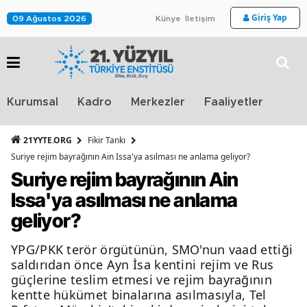
Giriş Yap
09 Ağustos 2026
Künye
İletişim
Stra
Kurumsal
Kadro
Merkezler
Faaliyetler
TV
21YYTE.ORG
Fikir Tankı
Suriye rejim bayrağının Ain Issa'ya asılması ne anlama geliyor?
Suriye rejim bayrağının Ain
Issa'ya asılması ne anlama
geliyor?
YPG/PKK terör örgütünün, SMO'nun vaad ettiği
saldırıdan önce Ayn İsa kentini rejim ve Rus
güçlerine teslim etmesi ve rejim bayrağının
kentte hükümet binalarına asılmasıyla, Tel