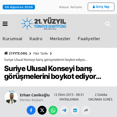
Giriş Yap
06 Ağustos 2026
Künye
İletişim
Stra
Kurumsal
Kadro
Merkezler
Faaliyetler
TV
21YYTE.ORG
Fikir Tankı
Suriye Ulusal Konseyi barış görüşmelerini boykot ediyor…
Suriye Ulusal Konseyi barış
görüşmelerini boykot ediyor…
Erhan Canikoğlu
12 Ekim 2015 - 08:31
2 Dakika
YAYINLANMA
OKUNMA SÜRESİ
Merkez Başkanı