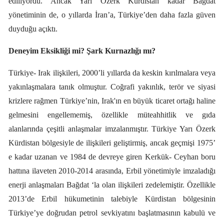
ediliyordu. Ancak Yarı Özerk Kürdistan kadar Bağdat
yönetiminin de, o yıllarda İran’a, Türkiye’den daha fazla güven
duyduğu açıktı.
Deneyim Eksikliği mi? Şark Kurnazlığı mı?
Türkiye- Irak ilişkileri, 2000’li yıllarda da keskin kırılmalara veya
yakınlaşmalara tanık olmuştur. Coğrafi yakınlık, terör ve siyasi
krizlere rağmen Türkiye’nin, Irak'ın en büyük ticaret ortağı haline
gelmesini engellememiş, özellikle müteahhitlik ve gıda
alanlarında çeşitli anlaşmalar imzalanmıştır. Türkiye Yarı Özerk
Kürdistan bölgesiyle de ilişkileri geliştirmiş, ancak geçmişi 1975’
e kadar uzanan ve 1984 de devreye giren Kerkük- Ceyhan boru
hattına ilaveten 2010-2014 arasında, Erbil yönetimiyle imzaladığı
enerji anlaşmaları Bağdat ‘la olan ilişkileri zedelemiştir. Özellikle
2013’de Erbil hükumetinin talebiyle Kürdistan bölgesinin
Türkiye’ye doğrudan petrol sevkiyatını başlatmasının kabulü ve