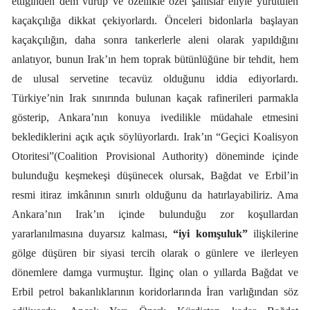
ettiğinden dem vurup ve özellikle özel şahıslar eliyle yürütülen
kaçakçılığa dikkat çekiyorlardı. Önceleri bidonlarla başlayan
kaçakçılığın, daha sonra tankerlerle aleni olarak yapıldığını
anlatıyor, bunun Irak’ın hem toprak bütünlüğüne bir tehdit, hem
de ulusal servetine tecavüz olduğunu iddia ediyorlardı.
Türkiye’nin Irak sınırında bulunan kaçak rafinerileri parmakla
gösterip, Ankara’nın konuya ivedilikle müdahale etmesini
beklediklerini açık açık söylüyorlardı. Irak’ın “Geçici Koalisyon
Otoritesi”(Coalition Provisional Authority) döneminde içinde
bulunduğu keşmekeşi düşünecek olursak, Bağdat ve Erbil’in
resmi itiraz imkânının sınırlı olduğunu da hatırlayabiliriz. Ama
Ankara’nın Irak’ın içinde bulunduğu zor koşullardan
yararlanılmasına duyarsız kalması,
“iyi komşuluk”
ilişkilerine
gölge düşüren bir siyasi tercih olarak o günlere ve ilerleyen
dönemlere damga vurmuştur. İlginç olan o yıllarda Bağdat ve
Erbil petrol bakanlıklarının koridorlarında İran varlığından söz