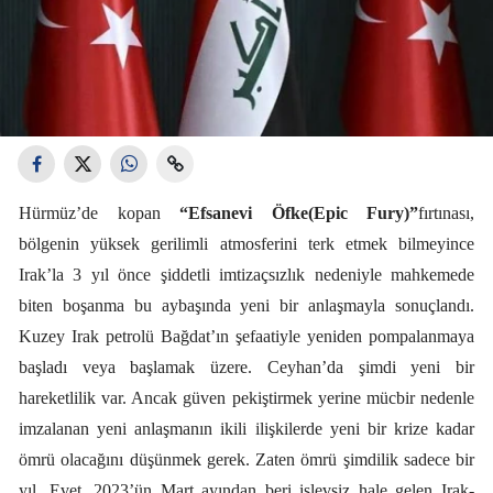
Hürmüz’de kopan
“Efsanevi Öfke(Epic Fury)”
fırtınası,
bölgenin yüksek gerilimli atmosferini terk etmek bilmeyince
Irak’la 3 yıl önce şiddetli imtizaçsızlık nedeniyle mahkemede
biten boşanma bu aybaşında yeni bir anlaşmayla sonuçlandı.
Kuzey Irak petrolü Bağdat’ın şefaatiyle yeniden pompalanmaya
başladı veya başlamak üzere. Ceyhan’da şimdi yeni bir
hareketlilik var. Ancak güven pekiştirmek yerine mücbir nedenle
imzalanan yeni anlaşmanın ikili ilişkilerde yeni bir krize kadar
ömrü olacağını düşünmek gerek. Zaten ömrü şimdilik sadece bir
yıl. Evet, 2023’ün Mart ayından beri işlevsiz hale gelen Irak-