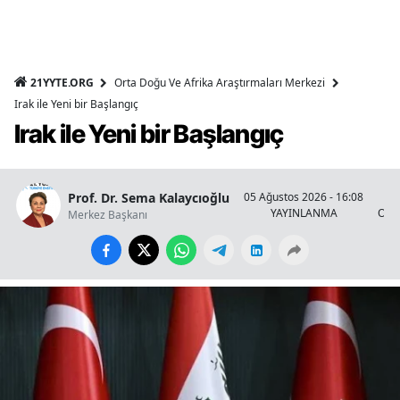
21YYTE.ORG
Orta Doğu Ve Afrika Araştırmaları Merkezi
Irak ile Yeni bir Başlangıç
Irak ile Yeni bir Başlangıç
Prof. Dr. Sema Kalaycıoğlu
05 Ağustos 2026 - 16:08
YAYINLANMA
OKU
Merkez Başkanı