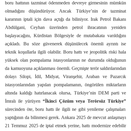
boru hattının tazminat ödenmeden devreye girmesinin mümkün
olmadığını düşündürüyor. Ancak
Türkiye’nin de tazminat
kararının iptali için dava açtığı da biliniyor. Irak Petrol Bakanı
Abdülgani, Ceyhan üzerinden petrol ihracatının yeniden
başlayacağını, Kürdistan Bölgesiyle de mutabakata varıldığını
açıkladı. Bu söze güvenerek düşünülecek önemli ayrıntı ise
teknik koşullarla ilgili olabilir. Boru hattı ve jeopolitik riski hala
yüksek olan pompalama istasyonlarının ne durumda olduğunun
da kamuoyuna açıklanması önemli. Geçmişte terör saldırılarından
dolayı Silopi, İdil, Midyat, Viranşehir, Araban ve Pazarcık
istasyonlarından yapılan pompalamanın, öngörülen miktarların
altında kaldığı hatırlanacak olursa, Türkiye’nin DEM parti ve
İmralı ile yürüyen
“İkinci Çözüm veya Terörsüz Türkiye”
sürecinden öte, boru hattı ile ilgili ne gibi yenileme çalışmaları
yaptığının da bilinmesi gerek. Ankara 2025 de mevcut anlaşmayı
21 Temmuz 2025 de iptal etmek yerine, hattı modernize edebilir