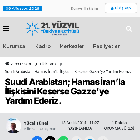
Giriş Yap
06 Ağustos 2026
Künye
İletişim
Stra
Kurumsal
Kadro
Merkezler
Faaliyetler
TV
21YYTE.ORG
Fikir Tankı
Suudi Arabistan; Hamas İran’la İlişkisini Keserse Gazze’ye Yardım Ederiz.
Suudi Arabistan; Hamas İran’la
İlişkisini Keserse Gazze’ye
Yardım Ederiz.
Yücel Tünel
18 Aralık 2014 - 11:27
1 Dakika
YAYINLANMA
OKUNMA SÜRESİ
Bilimsel Danışman