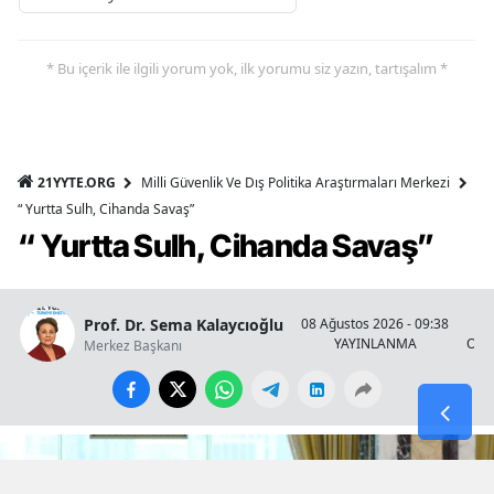
* Bu içerik ile ilgili yorum yok, ilk yorumu siz yazın, tartışalım *
21YYTE.ORG
Milli Güvenlik Ve Dış Politika Araştırmaları Merkezi
“ Yurtta Sulh, Cihanda Savaş”
“ Yurtta Sulh, Cihanda Savaş”
Prof. Dr. Sema Kalaycıoğlu
08 Ağustos 2026 - 09:38
YAYINLANMA
OKU
Merkez Başkanı