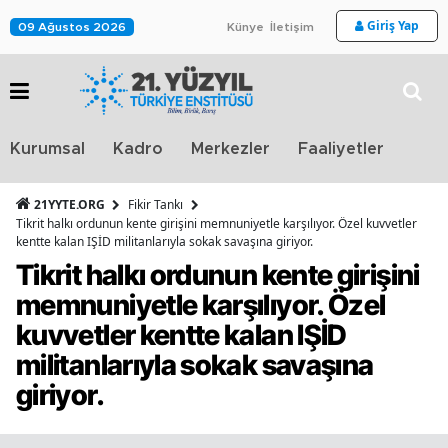
Giriş Yap
09 Ağustos 2026
Künye
İletişim
Stra
Kurumsal
Kadro
Merkezler
Faaliyetler
TV
21YYTE.ORG
Fikir Tankı
Tikrit halkı ordunun kente girişini memnuniyetle karşılıyor. Özel kuvvetler
kentte kalan IŞİD militanlarıyla sokak savaşına giriyor.
Tikrit halkı ordunun kente girişini
memnuniyetle karşılıyor. Özel
kuvvetler kentte kalan IŞİD
militanlarıyla sokak savaşına
giriyor.