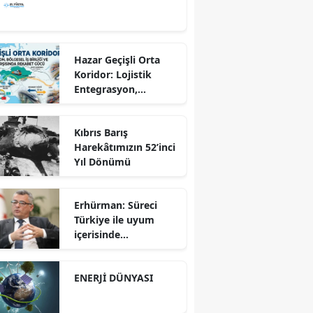
Hazar Geçişli Orta
Koridor: Lojistik
Entegrasyon,
Bölgesel İş Birliği ve
Kuzey Koridoru
Kıbrıs Barış
Karşısında Rekabet
Harekâtımızın 52’inci
Gücü
Yıl Dönümü
Erhürman: Süreci
Türkiye ile uyum
içerisinde
yürütüyoruz?!
ENERJİ DÜNYASI