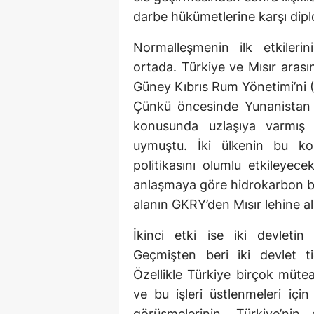
darbe hükümetlerine karşı diplom
Normalleşmenin ilk etkileri
ortada. Türkiye ve Mısır arası
Güney Kıbrıs Rum Yönetimi’ni (
Çünkü öncesinde Yunanistan
konusunda uzlaşıya varmış
uymuştu. İki ülkenin bu k
politikasını olumlu etkileyec
anlaşmaya göre hidrokarbon ba
alanın GKRY’den Mısır lehine a
İkinci etki ise iki devletin 
Geçmişten beri iki devlet t
Özellikle Türkiye birçok müteah
ve bu işleri üstlenmeleri içi
görüşmelerinin, Türkiye’nin 