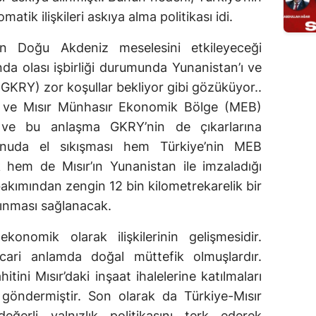
atik ilişkileri askıya alma politikası idi.
nin Doğu Akdeniz meselesini etkileyeceği
nda olası işbirliği durumunda Yunanistan’ı ve
GKRY) zor koşullar bekliyor gibi gözüküyor..
 ve Mısır Münhasır Ekonomik Bölge (MEB)
 ve bu anlaşma GKRY’nin de çıkarlarına
onuda el sıkışması hem Türkiye’nin MEB
ek hem de Mısır’ın Yunanistan ile imzaladığı
kımından zengin 12 bin kilometrekarelik bir
lınması sağlanacak.
ekonomik olarak ilişkilerinin gelişmesidir.
icari anlamda doğal müttefik olmuşlardır.
itini Mısır’daki inşaat ihalelerine katılmaları
n göndermiştir. Son olarak da Türkiye-Mısır
değerli yalnızlık politikasını terk ederek