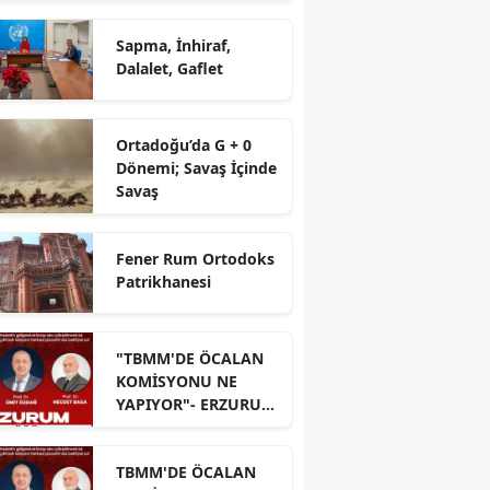
Sapma, İnhiraf,
Dalalet, Gaflet
Ortadoğu’da G + 0
Dönemi; Savaş İçinde
Savaş
Fener Rum Ortodoks
Patrikhanesi
"TBMM'DE ÖCALAN
KOMİSYONU NE
YAPIYOR"- ERZURUM
PANELİ
TBMM'DE ÖCALAN