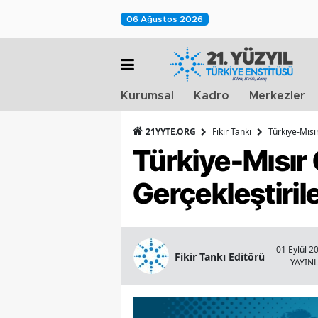
06 Ağustos 2026
Kurumsal
Kadro
Merkezler
21YYTE.ORG
Fikir Tankı
Türkiye-Mısı
Türkiye-Mısır 
Gerçekleştiril
01 Eylül 2
Fikir Tankı Editörü
YAYIN