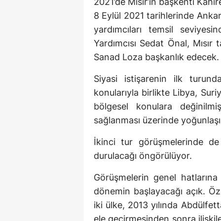
2021’de Mısır’ın başkenti Kahire
8 Eylül 2021 tarihlerinde Anka
yardımcıları temsil seviyesi
Yardımcısı Sedat Önal, Mısır 
Sanad Loza başkanlık edecek.
Siyasi istişarenin ilk turunda 
konularıyla birlikte Libya, Su
bölgesel konulara değinilm
sağlanması üzerinde yoğunlaşıl
İkinci tur görüşmelerinde de 
durulacağı öngörülüyor.
Görüşmelerin genel hatlarına 
dönemin başlayacağı açık. Özell
iki ülke, 2013 yılında Abdülfe
ele geçirmesinden sonra ilişkil