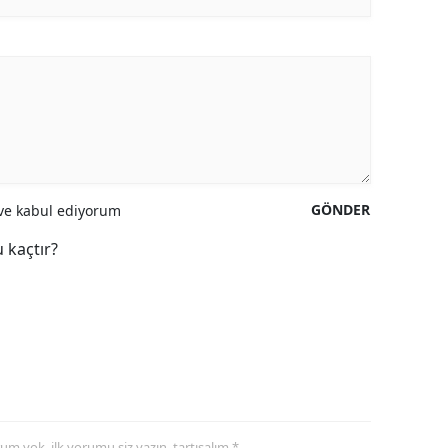
GÖNDER
e kabul ediyorum
 kaçtır?
yorum yok, ilk yorumu siz yazın, tartışalım *