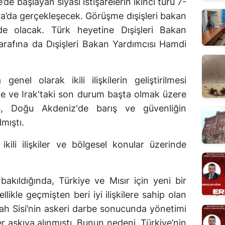
’de başlayan siyasi istişarelerin ikinci turu 7-
ra’da gerçekleşecek. Görüşme dışişleri bakan
nde olacak. Türk heyetine Dışişleri Bakan
tarafına da Dışişleri Bakan Yardımcısı Hamdi
genel olarak ikili ilişkilerin geliştirilmesi
riye ve Irak'taki son durum başta olmak üzere
iş, Doğu Akdeniz'de barış ve güvenliğin
mıştı.
ikili ilişkiler ve bölgesel konular üzerinde
bakıldığında, Türkiye ve Mısır için yeni bir
ikle geçmişten beri iyi ilişkilere sahip olan
ttah Sisi’nin askeri darbe sonucunda yönetimi
er askıya alınmıştı. Bunun nedeni, Türkiye’nin