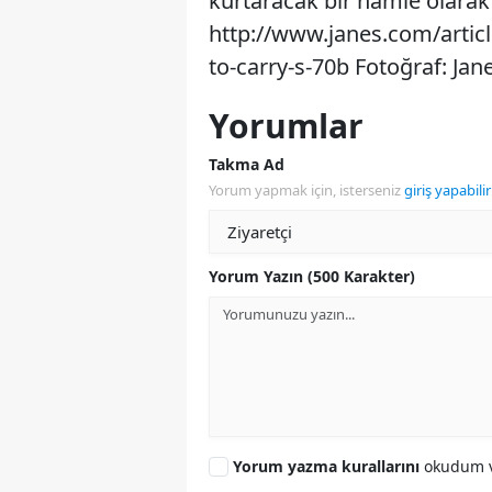
kurtaracak bir hamle olarak 
http://www.janes.com/artic
to-carry-s-70b Fotoğraf: Jane
Yorumlar
Takma Ad
Yorum yapmak için, isterseniz
giriş yapabilir
Yorum Yazın (500 Karakter)
Yorum yazma kurallarını
okudum v