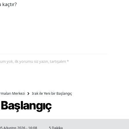
 kaçtır?
yorum yok, ilk yorumu siz yazın, tartışalım *
ırmaları Merkezi
Irak ile Yeni bir Başlangıç
ir Başlangıç
05 Ağustos 2026 - 16:08
5 Dakika