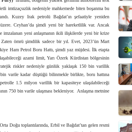
c Fury)”
fırtınası, bölgenin yüksek gerilimli atmosferini terk
ddetli imtizaçsızlık nedeniyle mahkemede biten boşanma bu
andı. Kuzey Irak petrolü Bağdat’ın şefaatiyle yeniden
zere. Ceyhan’da şimdi yeni bir hareketlilik var. Ancak
imzalanan yeni anlaşmanın ikili ilişkilerde yeni bir krize
Zaten ömrü şimdilik sadece bir yıl. Evet, 2023’ün Mart
rkiye Ham Petrol Boru Hattı, şimdi yaz müjdesi. İlk etapta
ulaşabileceği azami limit, Yarı Özerk Kürdistan bölgesinin
tratejik riskler nedeniyle günlük yaklaşık 150 bin varillik
in varile kadar düştüğü bilinmekle birlikte, boru hattına
petrolle 1.5 milyon varillik bir kapasiteye ulaşılabileceği
ının 750 bin varile ulaşması bekleniyor.
Anlaşma metnine
 Orta Doğu toplantılarında, Erbil ve Bağdat’tan gelen resmi