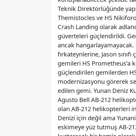
Teknik Direktörlüğünde yapıl
Themistocles ve HS Nikiforo
Crash Landing olarak adlandı
güverteleri güçlendirildi. Ge
ancak hangarlayamayacak. 
fırkateynlerine, Jason sınıf
gemileri HS Prometheus’a k
güçlendirilen gemilerden HS
modernizasyonu görerek sen
edilen gemi. Yunan Deniz Ku
Agusto Bell AB-212 helikopt
olan AB-212 helikopterleri i
Denizi için değil ama Yunani
eskimeye yüz tutmuş AB-212