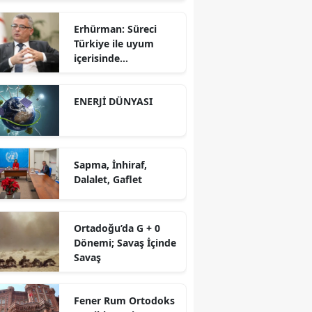
Erhürman: Süreci
Türkiye ile uyum
içerisinde
yürütüyoruz?!
ENERJİ DÜNYASI
Sapma, İnhiraf,
Dalalet, Gaflet
Ortadoğu’da G + 0
Dönemi; Savaş İçinde
Savaş
Fener Rum Ortodoks