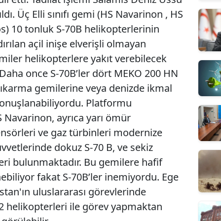
dı. Üç Elli sınıfı gemi (HS Navarinon , HS
s) 10 tonluk S-70B helikopterlerinin
rılan açil inişe elverişli olmayan
miler helikopterlere yakıt verebilecek
Daha once S-70B’ler dört MEKO 200 HN
ı çıkarma gemilerine veya denizde ikmal
onuşlanabiliyordu. Platformu
 Navarinon, ayrıca yarı ömür
sörleri ve gaz türbinleri modernize
vvetlerinde dokuz S-70 B, ve sekiz
eri bulunmaktadır. Bu gemilere hafif
nebiliyor fakat S-70B’ler inemiyordu. Ege
stan'ın uluslararası görevlerinde
 helikopterleri ile görev yapmaktan