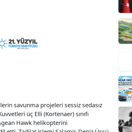
erin savunma projeleri sessiz sedasız
vetleri üç Elli (Kortenaer) sınıfı
 Agean Hawk helikopterini
il etti. Tadilat işlemi Salamis Deniz Üssü