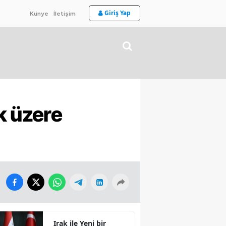
Giriş Yap
Künye
İletişim
k üzere
Irak ile Yeni bir