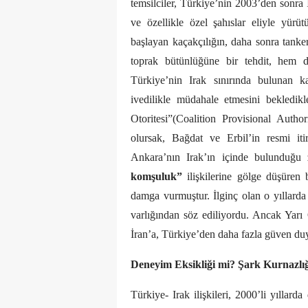
temsilciler, Türkiye’nin 2003’den sonra
ve özellikle özel şahıslar eliyle yürüt
başlayan kaçakçılığın, daha sonra tanker
toprak bütünlüğüne bir tehdit, hem d
Türkiye’nin Irak sınırında bulunan k
ivedilikle müdahale etmesini bekledikl
Otoritesi”(Coalition Provisional Aut
olursak, Bağdat ve Erbil’in resmi iti
Ankara’nın Irak’ın içinde bulunduğu 
komşuluk”
ilişkilerine gölge düşüren 
damga vurmuştur. İlginç olan o yıllarda 
varlığından söz ediliyordu. Ancak Yarı
İran’a, Türkiye’den daha fazla güven du
Deneyim Eksikliği mi? Şark Kurnazlı
Türkiye- Irak ilişkileri, 2000’li yıllar