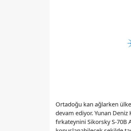
Ortadoğu kan ağlarken ülkel
devam ediyor. Yunan Deniz Kuv
fırkateynini Sikorsky S-70B
konuşlanabilecek şekilde tad