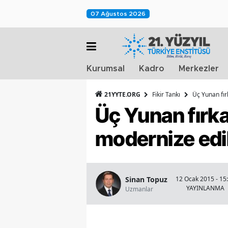
07 Ağustos 2026
Kurumsal
Kadro
Merkezler
21YYTE.ORG
Fikir Tankı
Üç Yunan fır
Üç Yunan fırka
modernize edil
Sinan Topuz
12 Ocak 2015 - 15
YAYINLANMA
Uzmanlar