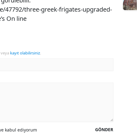
görülebilir.
le/47792/three-greek-frigates-upgraded-
’s On line
veya
kayıt olabilirsiniz
.
GÖNDER
e kabul ediyorum