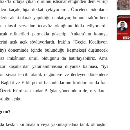
 Irak’ta ortaya çıkan durumu istismar ettiğinden dem vurup
ülen kaçakçılığa dikkat çekiyorlardı. Önceleri bidonlarla
lerle aleni olarak yapıldığını anlatıyor, bunun Irak’ın hem
e ulusal servetine tecavüz olduğunu iddia ediyorlardı.
açak rafinerileri parmakla gösterip, Ankara’nın konuya
erini açık açık söylüyorlardı. Irak’ın “Geçici Koalisyon
hority) döneminde içinde bulunduğu keşmekeşi düşünecek
raz imkânının sınırlı olduğunu da hatırlayabiliriz. Ama
zor koşullardan yararlanılmasına duyarsız kalması,
“iyi
bir siyasi tercih olarak o günlere ve ilerleyen dönemlere
Bağdat ve Erbil petrol bakanlıklarının koridorlarında İran
 Özerk Kürdistan kadar Bağdat yönetiminin de, o yıllarda
yduğu açıktı.
ğı mı?
da da keskin kırılmalara veya yakınlaşmalara tanık olmuştur.