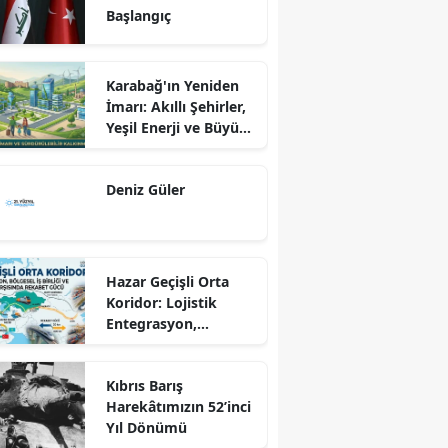
Başlangıç
Karabağ'ın Yeniden
İmarı: Akıllı Şehirler,
Yeşil Enerji ve Büyük
Dönüş Programı
Ekseninde
Deniz Güler
Sürdürülebilir
Kalkınma
Hazar Geçişli Orta
Koridor: Lojistik
Entegrasyon,
Bölgesel İş Birliği ve
Kuzey Koridoru
Kıbrıs Barış
Karşısında Rekabet
Harekâtımızın 52’inci
Gücü
Yıl Dönümü