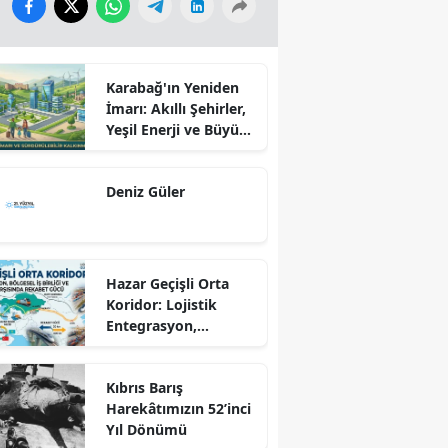
Karabağ'ın Yeniden
İmarı: Akıllı Şehirler,
Yeşil Enerji ve Büyük
Dönüş Programı
Ekseninde
Deniz Güler
Sürdürülebilir
Kalkınma
Hazar Geçişli Orta
Koridor: Lojistik
Entegrasyon,
Bölgesel İş Birliği ve
Kuzey Koridoru
Kıbrıs Barış
Karşısında Rekabet
Harekâtımızın 52’inci
Gücü
Yıl Dönümü