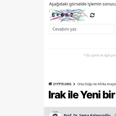
Aşağıdaki görselde işlemin sonucu
* Bu içerik ile ilgili 
21YYTE.ORG
Orta Doğu Ve Afrika Araşt
Irak ile Yeni b
Prof. Dr. Sema Kalaycıoğlu