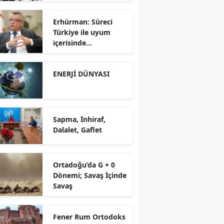
Erhürman: Süreci
Türkiye ile uyum
içerisinde
yürütüyoruz?!
ENERJİ DÜNYASI
Sapma, İnhiraf,
Dalalet, Gaflet
Ortadoğu’da G + 0
Dönemi; Savaş İçinde
Savaş
Fener Rum Ortodoks