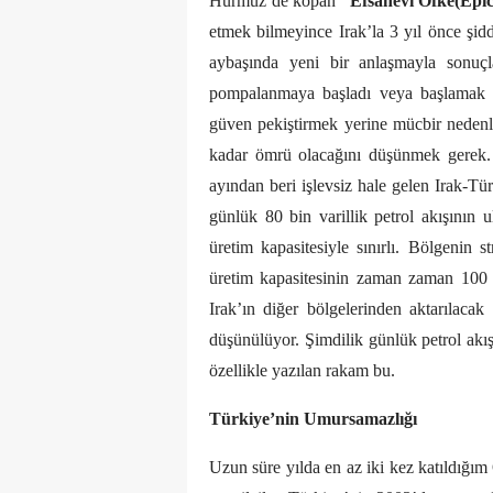
Hürmüz’de kopan
“Efsanevi Öfke(Epi
etmek bilmeyince Irak’la 3 yıl önce şi
aybaşında yeni bir anlaşmayla sonuçl
pompalanmaya başladı veya başlamak ü
güven pekiştirmek yerine mücbir nedenle 
kadar ömrü olacağını düşünmek gerek. 
ayından beri işlevsiz hale gelen Irak-Tü
günlük 80 bin varillik petrol akışının 
üretim kapasitesiyle sınırlı. Bölgenin s
üretim kapasitesinin zaman zaman 100 b
Irak’ın diğer bölgelerinden aktarılacak 
düşünülüyor. Şimdilik günlük petrol akış
özellikle yazılan rakam bu.
Türkiye’nin Umursamazlığı
Uzun süre yılda en az iki kez katıldığım