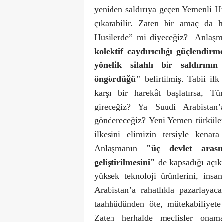
yeniden saldırıya geçen Yemenli Hu
çıkarabilir. Zaten bir amaç da 
Husilerde” mi diyeceğiz?
Anlaş
kolektif caydırıcılığı güçlendir
yönelik silahlı bir saldırını
öngördüğü"
belirtilmiş. Tabii il
karşı bir harekât başlatırsa, T
gireceğiz? Ya Suudi Arabistan
göndereceğiz? Yeni Yemen türküle
ilkesini elimizin tersiyle kena
Anlaşmanın
"üç devlet arası
geliştirilmesini"
de kapsadığı açık
yüksek teknoloji ürünlerini, insa
Arabistan’a rahatlıkla pazarlayac
taahhüdünden öte, mütekabiliyete
Zaten herhalde meclisler onam