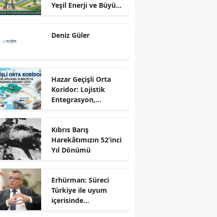
Yeşil Enerji ve Büyük
Dönüş Programı
Ekseninde
Deniz Güler
Sürdürülebilir
Kalkınma
Hazar Geçişli Orta
Koridor: Lojistik
Entegrasyon,
Bölgesel İş Birliği ve
Kuzey Koridoru
Kıbrıs Barış
Karşısında Rekabet
Harekâtımızın 52’inci
Gücü
Yıl Dönümü
Erhürman: Süreci
Türkiye ile uyum
içerisinde
yürütüyoruz?!