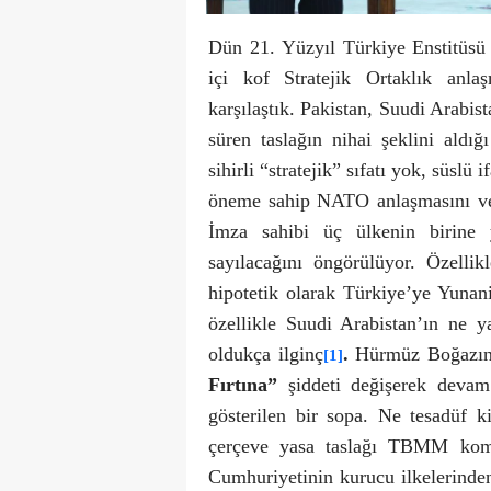
Dün 21. Yüzyıl Türkiye Enstitüsü 
içi kof Stratejik Ortaklık anla
karşılaştık. Pakistan, Suudi Arabis
süren taslağın nihai şeklini aldığ
sihirli “stratejik” sıfatı yok, süslü
öneme sahip NATO anlaşmasını ve ö
İmza sahibi üç ülkenin birine y
sayılacağını öngörülüyor. Özelli
hipotetik olarak Türkiye’ye Yunani
özellikle Suudi Arabistan’ın ne y
oldukça ilginç
.
Hürmüz Boğazında
[1]
Fırtına”
şiddeti değişerek devam 
gösterilen bir sopa. Ne tesadüf 
çerçeve yasa taslağı TBMM kom
Cumhuriyetinin kurucu ilkelerinde