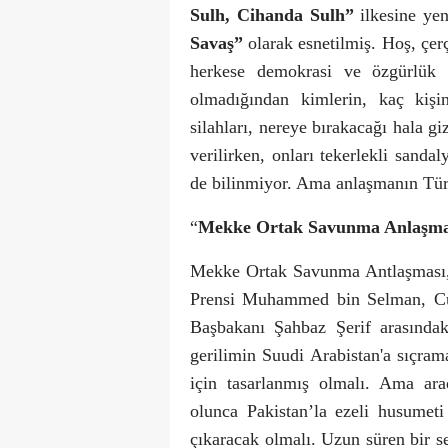
Sulh, Cihanda Sulh”
ilkesine yen
Savaş”
olarak esnetilmiş. Hoş, çer
herkese demokrasi ve özgürlük g
olmadığından kimlerin, kaç kişi
silahları, nereye bırakacağı hala g
verilirken, onları tekerlekli sanda
de bilinmiyor. Ama anlaşmanın Türkiy
“
Mekke Ortak Savunma Anlaşma
Mekke Ortak Savunma Antlaşması, 
Prensi Muhammed bin Selman, Cu
Başbakanı Şahbaz Şerif arasındak
gerilimin Suudi Arabistan'a sıçra
için tasarlanmış olmalı. Ama ar
olunca Pakistan’la ezeli husumet
çıkaracak olmalı. Uzun süren bir se