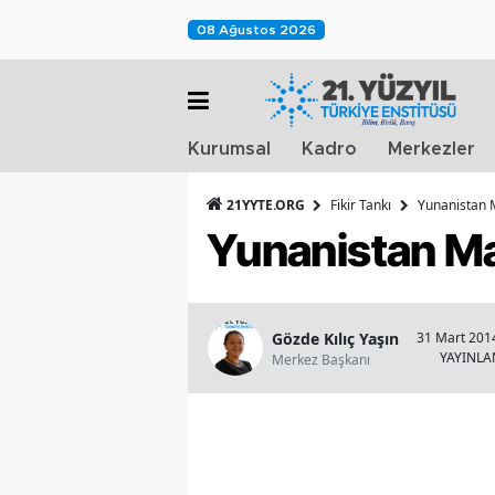
08 Ağustos 2026
Kurumsal
Kadro
Merkezler
21YYTE.ORG
Fikir Tankı
Yunanistan M
Yunanistan Ma
Gözde Kılıç Yaşın
31 Mart 2014
YAYINL
Merkez Başkanı