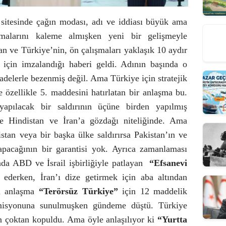
sitesinde çağın modası, adı ve iddiası büyük ama
şmalarını kaleme almışken yeni bir gelişmeyle
tan ve Türkiye’nin, ön çalışmaları yaklaşık 10 aydır
ı için imzalandığı haberi geldi. Adının başında o
 ifadelerle bezenmiş değil. Ama Türkiye için stratejik
zellikle 5. maddesini hatırlatan bir anlaşma bu.
apılacak bir saldırının üçüne birden yapılmış
kle Hindistan ve İran’a gözdağı niteliğinde. Ama
stan veya bir başka ülke saldırırsa Pakistan’ın ve
apacağının bir garantisi yok. Ayrıca zamanlaması
 ABD ve İsrail işbirliğiyle patlayan
“Efsanevi
ederken, İran’ı dize getirmek için aba altından
ki anlaşma
“Terörsüz Türkiye”
için 12 maddelik
isyonuna sunulmuşken gündeme düştü. Türkiye
n çoktan kopuldu. Ama öyle anlaşılıyor ki
“Yurtta