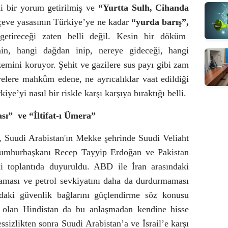
i bir yorum getirilmiş ve
“Yurtta Sulh, Cihanda
çeve yasasının Türkiye’ye ne kadar
“yurda barış”,
etireceği zaten belli değil. Kesin bir döküm
nin, hangi
dağdan inip, nereye gideceği, hangi
izemini koruyor. Şehit ve gazilere sus payı gibi zam
lyelere mahkûm edene, ne ayrıcalıklar vaat edildiği
e’yi nasıl bir riskle karşı karşıya bıraktığı belli.
sı”
ve “İltifat-ı Ümera”
Suudi Arabistan'ın Mekke şehrinde Suudi Veliaht
mhurbaşkanı Recep Tayyip Erdoğan ve Pakistan
i toplantıda duyuruldu. ABD ile İran arasındaki
maması ve petrol sevkiyatını daha da durdurmaması
adaki güvenlik bağlarını güçlendirme söz konusu
i olan Hindistan da bu anlaşmadan kendine hisse
ssizlikten sonra Suudi Arabistan’a ve İsrail’e karşı