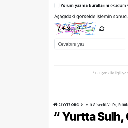
Yorum yazma kurallarını
okudum v
Aşağıdaki görselde işlemin sonucu
* Bu içerik ile ilgili 
21YYTE.ORG
Milli Güvenlik Ve Dış Polit
“ Yurtta Sulh