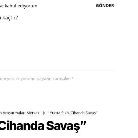
GÖNDER
e kabul ediyorum
 kaçtır?
yorum yok, ilk yorumu siz yazın, tartışalım *
ika Araştırmaları Merkezi
“ Yurtta Sulh, Cihanda Savaş”
, Cihanda Savaş”