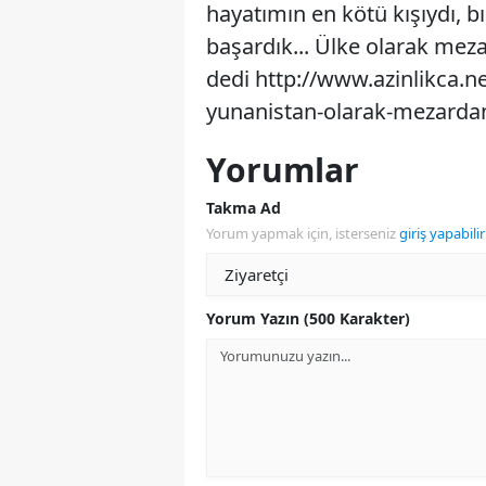
hayatımın en kötü kışıydı, b
başardık... Ülke olarak meza
dedi http://www.azinlikca.n
yunanistan-olarak-mezardan
Yorumlar
Takma Ad
Yorum yapmak için, isterseniz
giriş yapabilir
Yorum Yazın (500 Karakter)