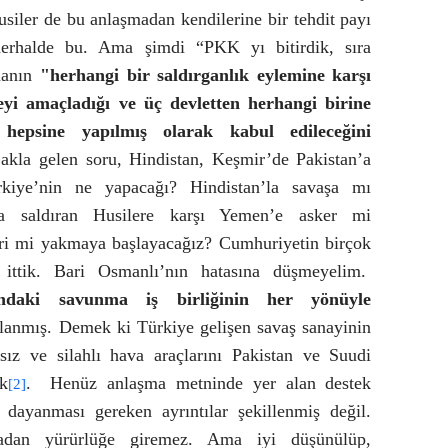
siler de bu anlaşmadan kendilerine bir tehdit payı
herhalde bu. Ama şimdi “PKK yı bitirdik, sıra
manın
"herhangi bir saldırganlık eylemine karşı
meyi amaçladığı ve üç devletten herhangi birine
n hepsine yapılmış olarak kabul edileceğini
k akla gelen soru, Hindistan, Keşmir’de Pakistan’a
ürkiye’nin ne yapacağı? Hindistan’la savaşa mı
’a saldıran Husilere karşı Yemen’e asker mi
ri mi yakmaya başlayacağız? Cumhuriyetin birçok
ra ittik. Bari Osmanlı’nın hatasına düşmeyelim.
ndaki savunma iş birliğinin her yönüyle
lanmış. Demek ki Türkiye gelişen savaş sanayinin
nsız ve silahlı hava araçlarını Pakistan ve Suudi
ak
.
Henüz anlaşma metninde yer alan destek
[2]
 dayanması gereken ayrıntılar şekillenmiş değil.
adan yürürlüğe giremez. Ama iyi düşünülüp,