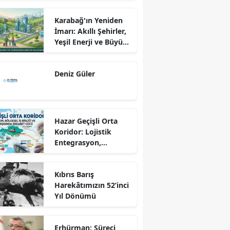
Karabağ'ın Yeniden
İmarı: Akıllı Şehirler,
Yeşil Enerji ve Büyük
Dönüş Programı
Ekseninde
Deniz Güler
Sürdürülebilir
Kalkınma
Hazar Geçişli Orta
Koridor: Lojistik
Entegrasyon,
Bölgesel İş Birliği ve
Kuzey Koridoru
Kıbrıs Barış
Karşısında Rekabet
Harekâtımızın 52’inci
Gücü
Yıl Dönümü
Erhürman: Süreci