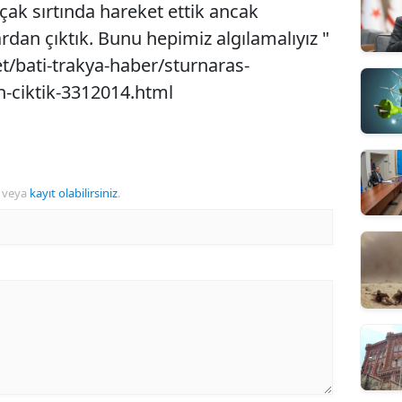
ıçak sırtında hareket ettik ancak
rdan çıktık. Bunu hepimiz algılamalıyız "
et/bati-trakya-haber/sturnaras-
-ciktik-3312014.html
veya
kayıt olabilirsiniz
.