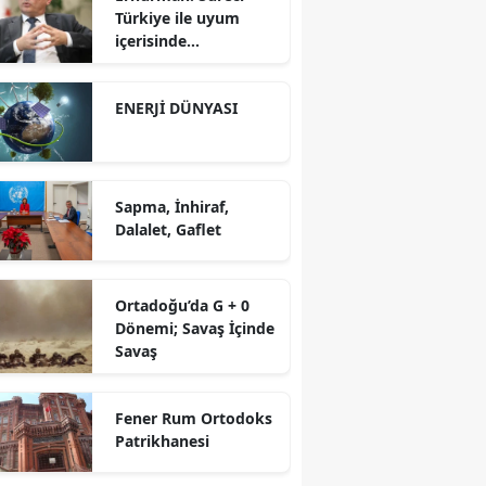
Türkiye ile uyum
içerisinde
yürütüyoruz?!
ENERJİ DÜNYASI
Sapma, İnhiraf,
Dalalet, Gaflet
Ortadoğu’da G + 0
Dönemi; Savaş İçinde
Savaş
Fener Rum Ortodoks
Patrikhanesi