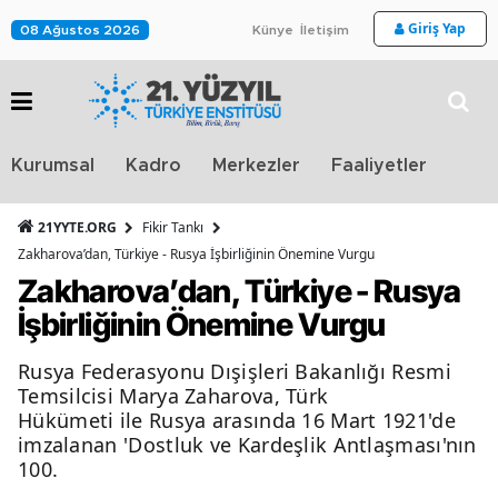
Giriş Yap
08 Ağustos 2026
Künye
İletişim
Stra
Kurumsal
Kadro
Merkezler
Faaliyetler
TV
21YYTE.ORG
Fikir Tankı
Zakharova’dan, Türkiye - Rusya İşbirliğinin Önemine Vurgu
Zakharova’dan, Türkiye - Rusya
İşbirliğinin Önemine Vurgu
Rusya Federasyonu Dışişleri Bakanlığı Resmi
Temsilcisi Marya Zaharova, Türk
Hükümeti ile Rusya arasında 16 Mart 1921'de
imzalanan 'Dostluk ve Kardeşlik Antlaşması'nın
100.