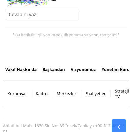
* Bu içerik ile ilgili yorum yok, ilk yorumu siz yazın, tartışalım *
Vakıf Hakkında
Başkandan
Vizyonumuz
Yönetim Kurul
Strateji
Kurumsal
Kadro
Merkezler
Faaliyetler
TV
Ahlatlıbel Mah. 1830 Sk. No: 39 İncek/Çankaya +90 312 489 18
01