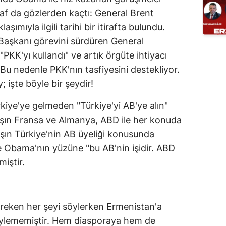
raf da gözlerden kaçtı: General Brent
ımıyla ilgili tarihi bir itirafta bulundu.
Başkanı görevini sürdüren General
KK'yı kullandı" ve artık örgüte ihtiyacı
. Bu nedenle PKK'nın tasfiyesini destekliyor.
; işte böyle bir şeydir!
ye'ye gelmeden "Türkiye'yi AB'ye alın"
rşın Fransa ve Almanya, ABD ile her konuda
şın Türkiye'nin AB üyeliği konusunda
e Obama'nın yüzüne "bu AB'nin işidir. ABD
miştir.
reken her şeyi söylerken Ermenistan'a
öylememiştir. Hem diasporaya hem de