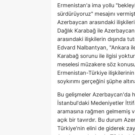
Ermenistan'a ima yollu "bekleyi
sürdürüyoruz" mesajını vermişt
Azerbaycan arasındaki ilişkileri
Dağlık Karabağ ile Azerbaycan
arasındaki ilişkilerin dışında t
Edvard Nalbantyan, "Ankara ile 
Karabağ sorunu ile ilgisi yokt
meselesi müzakere söz konusu d
Ermenistan-Türkiye ilişkilerinin
soykırımı gerçeğini şüphe altı
Bu gelişmeler Azerbaycan'da hay
İstanbul'daki Medeniyetler İtt
aramasına rağmen gelmemiş ve
açık bir tavırdır. Bu durum Azer
Türkiye'nin elini de giderek za