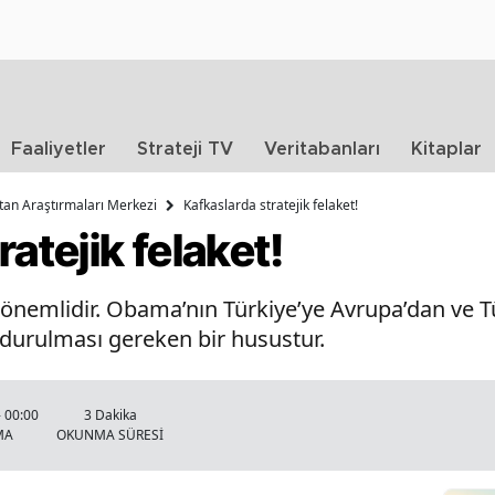
Faaliyetler
Strateji TV
Veritabanları
Kitaplar
tan Araştırmaları Merkezi
Kafkaslarda stratejik felaket!
atejik felaket!
önemlidir. Obama’nın Türkiye’ye Avrupa’dan ve Tü
durulması gereken bir husustur.
- 00:00
3 Dakika
MA
OKUNMA SÜRESİ