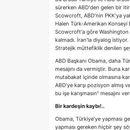
sürerken ABD'den gelen bir iti
Scowcroft, ABD'nin PKK'ya yaklaş
Halen Türk-Amerikan Konseyi 
Scowcroft'a göre Washington "P
kalmadı. İran'la diyalog istiyor
Stratejik müttefiklik denilen şey
ABD Başkanı Obama, daha Türki
mesajını da vermiştir. Buna ka
mutabakat içinde olmasına kar
ABD'ye karşı pozisyon almış v
bu işe karışmasın" mesajını ver
Bir kardeşin kaybı!..
Obama, Türkiye'ye yapması ge
yapması gereken hiçbir şey s