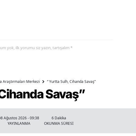
yorum yok, ilk yorumu siz yazın, tartışalım *
ika Araştırmaları Merkezi
“ Yurtta Sulh, Cihanda Savaş”
, Cihanda Savaş”
08 Ağustos 2026 - 09:38
6 Dakika
YAYINLANMA
OKUNMA SÜRESİ