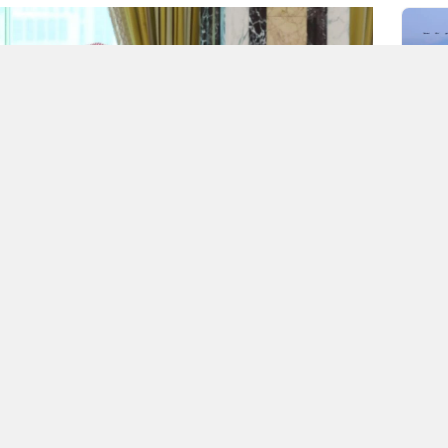
sitesinde çağın modası, adı ve iddiası büyük ama
şmalarını kaleme almışken yeni bir gelişmeyle