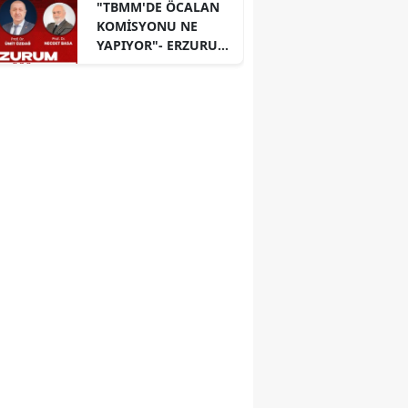
"TBMM'DE ÖCALAN
KOMİSYONU NE
YAPIYOR"- ERZURUM
PANELİ