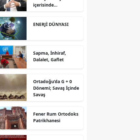
içerisinde
yürütüyoruz?!
ENERJİ DÜNYASI
Sapma, İnhiraf,
Dalalet, Gaflet
Ortadoğu’da G + 0
Dönemi; Savaş İçinde
Savaş
Fener Rum Ortodoks
Patrikhanesi