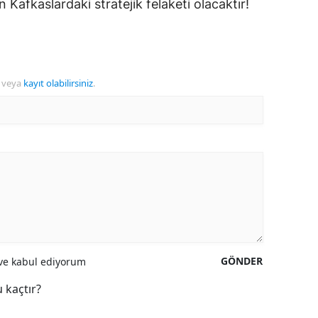
 Kafkaslardaki stratejik felaketi olacaktır!
veya
kayıt olabilirsiniz
.
GÖNDER
e kabul ediyorum
 kaçtır?