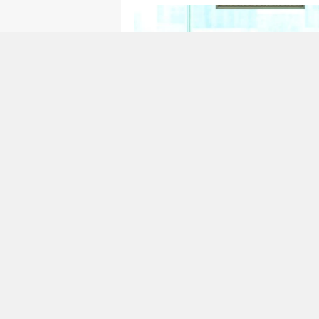
Dün 21. Yüzyıl Türkiye Enstitüsü 
içi kof Stratejik Ortaklık anla