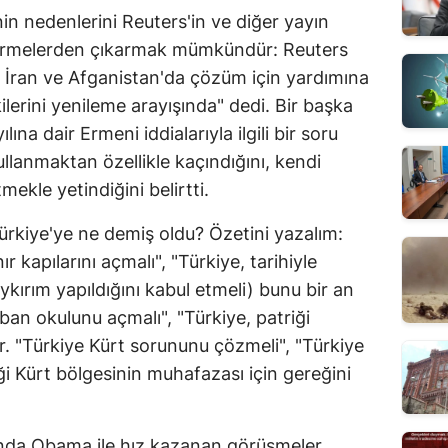
n nedenlerini Reuters'in ve diğer yayın
ndirmelerden çıkarmak mümkündür: Reuters
, İran ve Afganistan'da çözüm için yardımına
kilerini yenileme arayışında" dedi. Bir başka
ına dair Ermeni iddialarıyla ilgili bir soru
ullanmaktan özellikle kaçındığını, kendi
ekle yetindiğini belirtti.
rkiye'ye ne demiş oldu? Özetini yazalım:
r kapılarını açmalı", "Türkiye, tarihiyle
ykırım yapıldığını kabul etmeli) bunu bir an
ban okulunu açmalı", "Türkiye, patriği
r. "Türkiye Kürt sorununu çözmeli", "Türkiye
ği Kürt bölgesinin muhafazası için gereğini
ında Obama ile hız kazanan görüşmeler