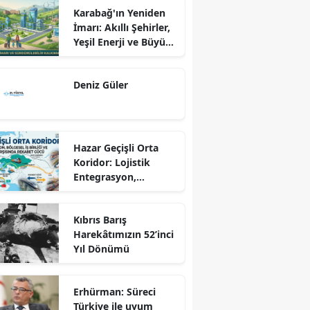
Karabağ'ın Yeniden
İmarı: Akıllı Şehirler,
Yeşil Enerji ve Büyük
Dönüş Programı
Ekseninde
Deniz Güler
Sürdürülebilir
Kalkınma
Hazar Geçişli Orta
Koridor: Lojistik
Entegrasyon,
Bölgesel İş Birliği ve
Kuzey Koridoru
Kıbrıs Barış
Karşısında Rekabet
Harekâtımızın 52’inci
Gücü
Yıl Dönümü
Erhürman: Süreci
Türkiye ile uyum