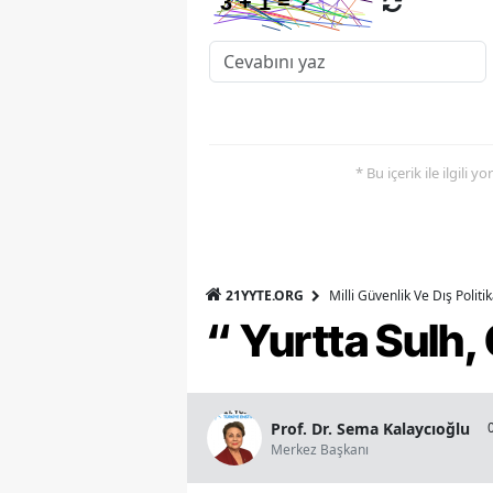
* Bu içerik ile ilgili 
21YYTE.ORG
Milli Güvenlik Ve Dış Polit
“ Yurtta Sulh
Prof. Dr. Sema Kalaycıoğlu
Merkez Başkanı