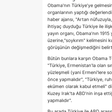
Obama'nın Türkiye'ye gelmesini
organlarının yaptığı değerle
haber ajansı, "Artan nüfuzuyla
ihtiyaç duyduğu Türkiye ile iliş
yayın organı, Obama'nın 1915 yıl
üzerine,"soykırım" kelimesini k
görüşünün değişmediğini belirtm
Bütün bunlara karşın Obama Tü
"Türkiye, Ermenistan'la olan sını
yüzleşmeli (yani Ermeni'lere so
önce yapmalıdır", "Türkiye, ruh
ekümen olarak kabul etmeli" di
Kuzey Irak'ta ABD'nin inşa etti
yapmalıdır".
Bu arada Türkiye ile ABD aras