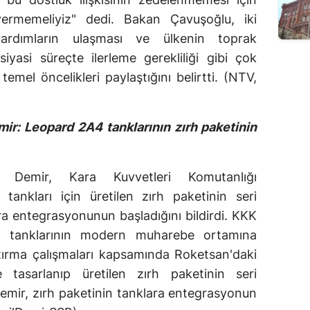
vermemeliyiz" dedi. Bakan Çavuşoğlu, iki
yardımların ulaşması ve ülkenin toprak
yasi süreçte ilerleme gerekliliği gibi çok
emel öncelikleri paylaştığını belirtti. (NTV,
r: Leopard 2A4 tanklarının zırh paketinin
 Demir, Kara Kuvvetleri Komutanlığı
ankları için üretilen zırh paketinin seri
ara entegrasyonunun başladığını bildirdi. KKK
4 tanklarının modern muharebe ortamına
tırma çalışmaları kapsamında Roketsan'daki
 tasarlanıp üretilen zırh paketinin seri
 Demir, zırh paketinin tanklara entegrasyonun