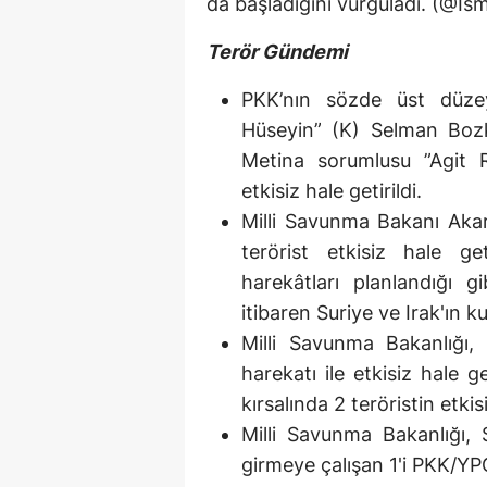
da başladığını vurguladı. (@I
Terör Gündemi
PKK’nın sözde üst düze
Hüseyin” (K) Selman Bozk
Metina sorumlusu ”Agit 
etkisiz hale getirildi.
Milli Savunma Bakanı Aka
terörist etkisiz hale g
harekâtları planlandığı 
itibaren Suriye ve Irak'ın k
Milli Savunma Bakanlığı, 
harekatı ile etkisiz hale get
kırsalında 2 teröristin etkis
Milli Savunma Bakanlığı, S
girmeye çalışan 1'i PKK/YPG'