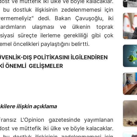
dost ve müttefik iki ülke ve böyle kalacaklar.
bu dostluk ilişkisinin zedelenmemesi için
vermemeliyiz" dedi. Bakan Çavuşoğlu, iki
yardımların ulaşması ve ülkenin toprak
yasi süreçte ilerleme gerekliliği gibi çok
el öncelikleri paylaştığını belirtti.
ENLİK-DIŞ POLİTİKASINI İLGİLENDİREN
İ ÖNEMLİ GELİŞMELER
kilere ilişkin açıklama
Fransız L'Opinion gazetesinde yayımlanan
dost ve müttefik iki ülke ve böyle kalacaklar.
bu dostluk ilişkisinin zedelenmemesi için