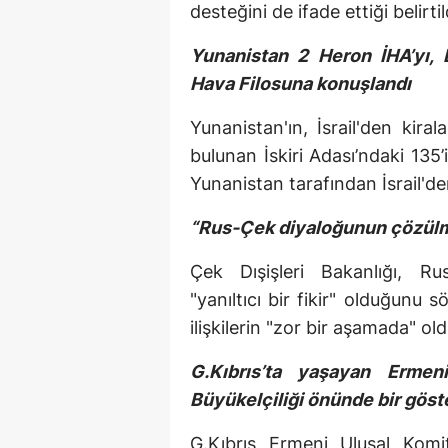
desteğini de ifade ettiği belirti
Yunanistan 2 Heron İHA’yı, E
Hava Filosuna konuşlandı
Yunanistan'ın, İsrail'den kir
bulunan İskiri Adası’ndaki 135
Yunanistan tarafından İsrail'de
“Rus-Çek diyaloğunun çözülmesi
Çek Dışişleri Bakanlığı, 
"yanıltıcı bir fikir" olduğunu
ilişkilerin "zor bir aşamada" o
G.Kıbrıs’ta yaşayan Ermen
Büyükelçiliği önünde bir göste
G.Kıbrıs Ermeni Ulusal Komi