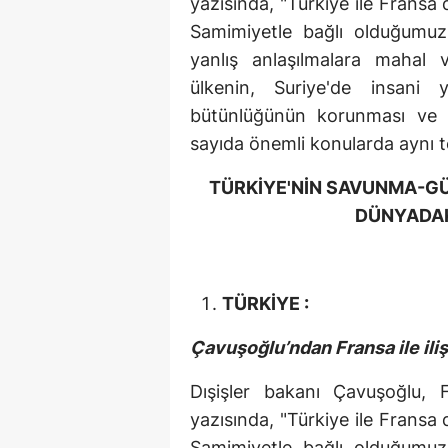
yazısında, "Türkiye ile Fransa 
Samimiyetle bağlı olduğumuz 
yanlış anlaşılmalara mahal 
ülkenin, Suriye'de insani 
bütünlüğünün korunması ve si
sayıda önemli konularda aynı tem
TÜRKİYE'NİN SAVUNMA-GÜV
DÜNYADAK
TÜRKİYE :
Çavuşoğlu’ndan Fransa ile iliş
Dışişler bakanı Çavuşoğlu, 
yazısında, "Türkiye ile Fransa 
Samimiyetle bağlı olduğumuz 