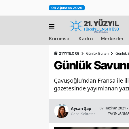
09 Ağustos 2026
Kurumsal
Kadro
Merkezler
21YYTE.ORG
Günlük Bülten
Günlük S
Günlük Savunma
Çavuşoğlu’ndan Fransa ile ili
gazetesinde yayımlanan yazısı
Aycan Şap
07 Haziran 2021 -
YAYINLANM
Genel Sekreter