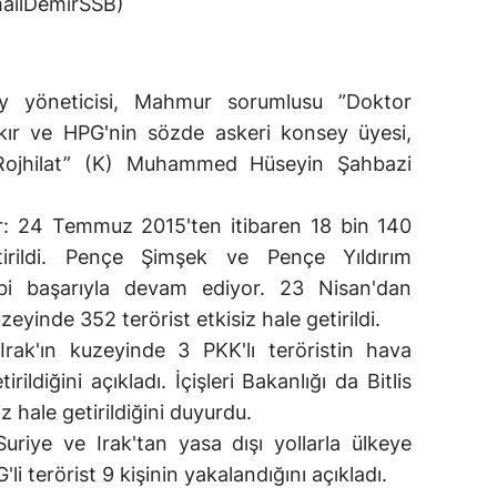
smailDemirSSB)
y yöneticisi, Mahmur sorumlusu ”Doktor
ır ve HPG'nin sözde askeri konsey üyesi,
Rojhilat” (K) Muhammed Hüseyin Şahbazi
r: 24 Temmuz 2015'ten itibaren 18 bin 140
etirildi. Pençe Şimşek ve Pençe Yıldırım
gibi başarıyla devam ediyor. 23 Nisan'dan
uzeyinde 352 terörist etkisiz hale getirildi.
Irak'ın kuzeyinde 3 PKK'lı teröristin hava
irildiğini açıkladı. İçişleri Bakanlığı da Bitlis
iz hale getirildiğini duyurdu.
uriye ve Irak'tan yasa dışı yollarla ülkeye
li terörist 9 kişinin yakalandığını açıkladı.