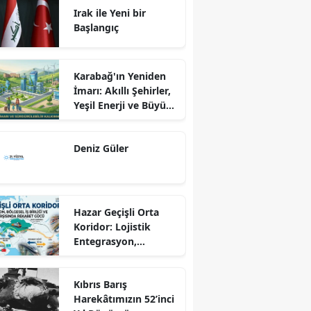
Irak ile Yeni bir
Başlangıç
Karabağ'ın Yeniden
İmarı: Akıllı Şehirler,
Yeşil Enerji ve Büyük
Dönüş Programı
Ekseninde
Deniz Güler
Sürdürülebilir
Kalkınma
Hazar Geçişli Orta
Koridor: Lojistik
Entegrasyon,
Bölgesel İş Birliği ve
Kuzey Koridoru
Kıbrıs Barış
Karşısında Rekabet
Harekâtımızın 52’inci
Gücü