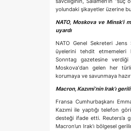
savcılığının, Salameh’in “suç 
yolundaki şikayetler üzerine bu
NATO, Moskova ve Minsk'i mü
uyardı
NATO Genel Sekreteri Jens St
üyelerini tehdit etmemeleri
Sonntag gazetesine verdiği
Moskova'dan gelen her türlü
korumaya ve savunmaya hazır
Macron, Kazımi’nin Irak’ı geri
Fransa Cumhurbaşkanı Emman
Kazımi ile yaptığı telefon gö
desteği ifade etti. Reuters’a
Macron’un Irak’ı bölgesel ger