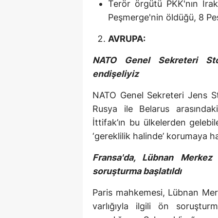
Terör örgütü PKK'nın Irak
Peşmerge'nin öldüğü, 8 Peş
AVRUPA:
NATO Genel Sekreteri Stol
endişeliyiz
NATO Genel Sekreteri Jens Sto
Rusya ile Belarus arasındaki
İttifak’ın bu ülkelerden gelebi
‘gereklilik halinde’ korumaya ha
Fransa'da, Lübnan Merkez
soruşturma başlatıldı
Paris mahkemesi, Lübnan Merk
varlığıyla ilgili ön soruştu