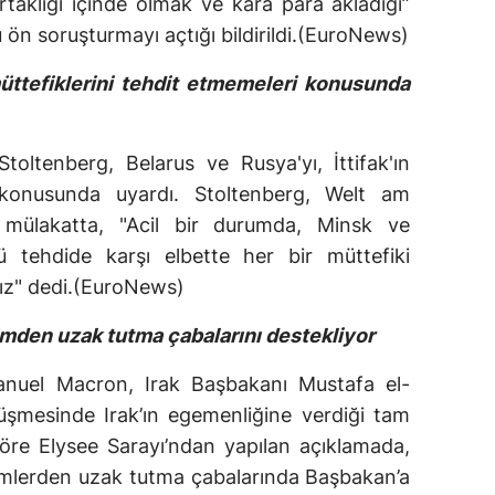
ortaklığı içinde olmak ve kara para akladığı”
 ön soruşturmayı açtığı bildirildi.(EuroNews)
ttefiklerini tehdit etmemeleri konusunda
oltenberg, Belarus ve Rusya'yı, İttifak'ın
 konusunda uyardı. Stoltenberg, Welt am
 mülakatta, "Acil bir durumda, Minsk ve
 tehdide karşı elbette her bir müttefiki
ız" dedi.(EuroNews)
limden uzak tutma çabalarını destekliyor
uel Macron, Irak Başbakanı Mustafa el-
rüşmesinde Irak’ın egemenliğine verdiği tam
 göre Elysee Sarayı’ndan yapılan açıklamada,
ilimlerden uzak tutma çabalarında Başbakan’a