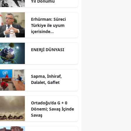
Yıl Dönümü
Erhürman: Süreci
Türkiye ile uyum
içerisinde
yürütüyoruz?!
ENERJİ DÜNYASI
Sapma, İnhiraf,
Dalalet, Gaflet
Ortadoğu’da G + 0
Dönemi; Savaş İçinde
Savaş