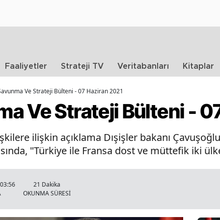
Faaliyetler
Strateji TV
Veritabanları
Kitaplar
avunma Ve Strateji Bülteni - 07 Haziran 2021
 Ve Strateji Bülteni - 0
şkilere ilişkin açıklama Dışişler bakanı Çavuşoğlu
nda, "Türkiye ile Fransa dost ve müttefik iki ülk
 03:56
21 Dakika
A
OKUNMA SÜRESİ