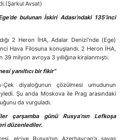
ldi.(Şarkul Avsat)
ge’de bulunan İskiri Adası’ndaki 135’inci
aladığı 2 Heron İHA, Adalar Denizi'nde (Ege)
’inci Hava Filosuna konuşlandı. 2 Heron İHA,
n 39 milyon avroya 3 yıllığına kiralanmıştı.
 yanıltıcı bir fikir”
Rus-Çek diyaloğunun çözülmesi umudunun
 söyledi. Şu anda Moskova ile Prag arasındaki
lduğunu da vurguladı.
iler çarşamba günü Rusya’nın Lefkoşa
ri düzenlediler.
tesi, elçiye Rusya’nın Azerbaycan’a savaş