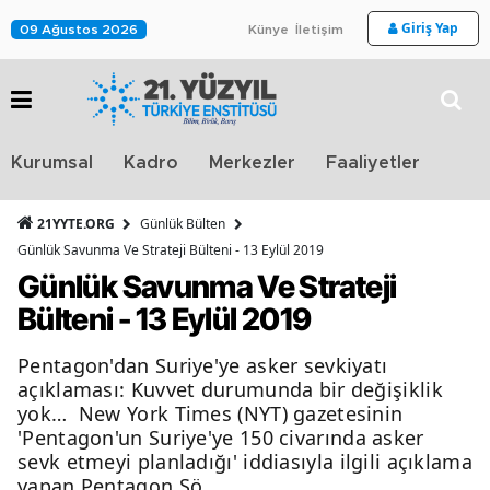
Giriş Yap
09 Ağustos 2026
Künye
İletişim
Stra
Kurumsal
Kadro
Merkezler
Faaliyetler
TV
21YYTE.ORG
Günlük Bülten
Günlük Savunma Ve Strateji Bülteni - 13 Eylül 2019
Günlük Savunma Ve Strateji
Bülteni - 13 Eylül 2019
Pentagon'dan Suriye'ye asker sevkiyatı
açıklaması: Kuvvet durumunda bir değişiklik
yok… New York Times (NYT) gazetesinin
'Pentagon'un Suriye'ye 150 civarında asker
sevk etmeyi planladığı' iddiasıyla ilgili açıklama
yapan Pentagon Sö