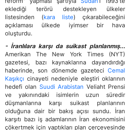
reform" yapması şartıyla
Sudan
'ı 1993'te
eklediği terörü destekleyen ülkeler
listesinden (
kara liste
) çıkarabileceğini
açıklaması ülkede iyimser bir hava
oluşturdu.
- İranlılara karşı da suikast planlanmış...
Amerikan The New York Times (NYT)
gazetesi, bazı kaynaklarına dayandırdığı
haberinde, son dönemde gazeteci
Cemal
Kaşıkçı
cinayeti nedeniyle eleştiri oklarının
hedefi olan
Suudi Arabistan
Veliaht Prensi
ve yakınındaki isimlerin uzun süredir
düşmanlarına karşı suikast planlarının
olduğuna dair bir bakış açısı sundu. İran
karşıtı bazı iş adamlarının İran ekonomisini
çökertmek için yaptıkları plan çerçevesinde