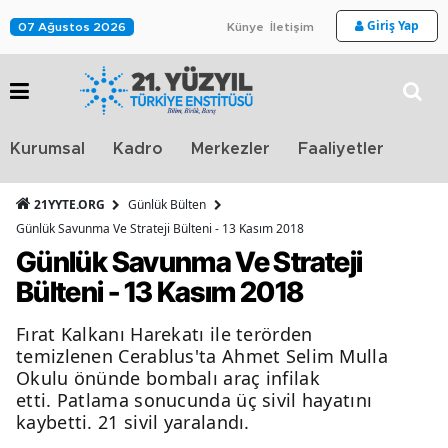
Giriş Yap
07 Ağustos 2026
Künye
İletişim
Stra
Kurumsal
Kadro
Merkezler
Faaliyetler
TV
21YYTE.ORG
Günlük Bülten
Günlük Savunma Ve Strateji Bülteni - 13 Kasım 2018
Günlük Savunma Ve Strateji
Bülteni - 13 Kasım 2018
Fırat Kalkanı Harekatı ile terörden
temizlenen Cerablus'ta Ahmet Selim Mulla
Okulu önünde bombalı araç infilak
etti. Patlama sonucunda üç sivil hayatını
kaybetti. 21 sivil yaralandı.