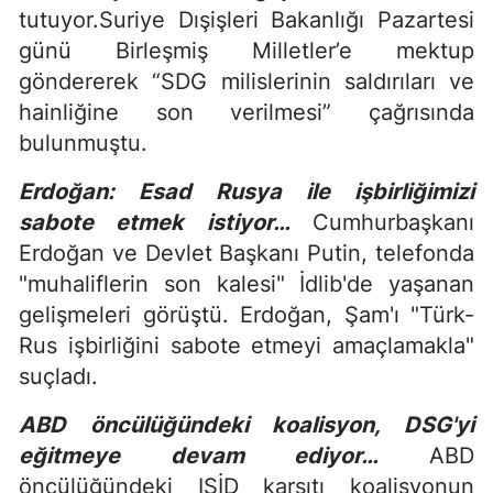
tutuyor.Suriye Dışişleri Bakanlığı Pazartesi
günü Birleşmiş Milletler’e mektup
göndererek “SDG milislerinin saldırıları ve
hainliğine son verilmesi” çağrısında
bulunmuştu.
Erdoğan: Esad Rusya ile işbirliğimizi
sabote etmek istiyor…
Cumhurbaşkanı
Erdoğan ve Devlet Başkanı Putin, telefonda
"muhaliflerin son kalesi" İdlib'de yaşanan
gelişmeleri görüştü. Erdoğan, Şam'ı "Türk-
Rus işbirliğini sabote etmeyi amaçlamakla"
suçladı.
ABD öncülüğündeki koalisyon, DSG'yi
eğitmeye devam ediyor…
ABD
öncülüğündeki IŞİD karşıtı koalisyonun