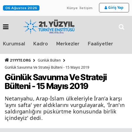
Giriş Yap
06 Ağustos 2026
Künye
İletişim
Stra
Kurumsal
Kadro
Merkezler
Faaliyetler
TV
21YYTE.ORG
Günlük Bülten
Günlük Savunma Ve Strateji Bülteni - 15 Mayıs 2019
Günlük Savunma Ve Strateji
Bülteni - 15 Mayıs 2019
Netanyahu, Arap-İslam ülkeleriyle İran’a karşı
'aynı safta' yer aldıklarını vurgulayarak, 'İran'ın
saldırganlığını püskürtme konusunda birlik
içindeyiz' dedi.