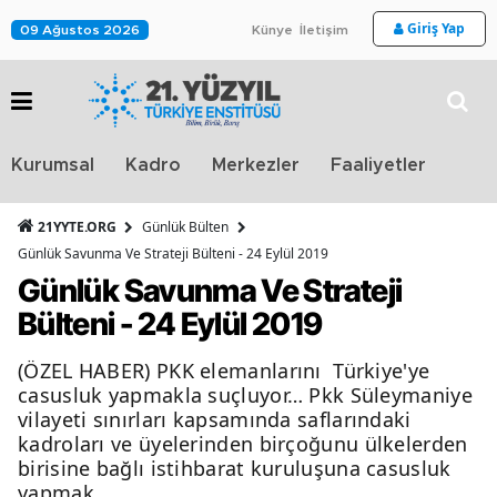
Giriş Yap
09 Ağustos 2026
Künye
İletişim
Stra
Kurumsal
Kadro
Merkezler
Faaliyetler
TV
21YYTE.ORG
Günlük Bülten
Günlük Savunma Ve Strateji Bülteni - 24 Eylül 2019
Günlük Savunma Ve Strateji
Bülteni - 24 Eylül 2019
(ÖZEL HABER) PKK elemanlarını Türkiye'ye
casusluk yapmakla suçluyor… Pkk Süleymaniye
vilayeti sınırları kapsamında saflarındaki
kadroları ve üyelerinden birçoğunu ülkelerden
birisine bağlı istihbarat kuruluşuna casusluk
yapmak