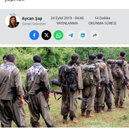
Aycan Şap
24 Eylül 2019 - 04:46
14 Dakika
YAYINLANMA
OKUNMA SÜRESİ
Genel Sekreter