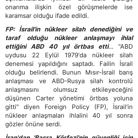
onarıma ilişkin özel görüşmelerde ise
karamsar olduğu ifade edildi.
FP: İsrail'in nükleer silah denediğini ve
taraf olduğu nükleer anlaşmayı ihlal
ettiğini ABD 40 yıl örtbas etti
…
"ABD
uydusu 22 Eylül 1979'da nükleer silah
denemesi yapıldığını saptadı. Failin İsrail
olduğu belirlendi. Bunun Mısır-İsrail barış
anlaşması ve ABD-Rusya silah kontrolü
anlaşmasını olumsuz etkileyeceğini
düşünen Carter yönetimi örtbas yoluna
gitti" diyen Foreign Policy (FP), İsrail'in
nükleer anlaşmaları ihlalini 40 yıl sonra
gözler önüne serdi.
İran'dan 'Basra Körfezi'nin güvenliği için