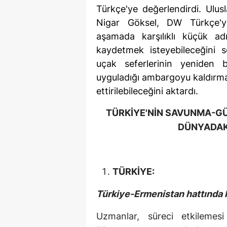
Türkçe'ye değerlendirdi. Ulus
Nigar Göksel, DW Türkçe'ye 
aşamada karşılıklı küçük adım
kaydetmek isteyebileceğini s
uçak seferlerinin yeniden ba
uyguladığı ambargoyu kaldırmas
ettirilebileceğini aktardı.
TÜRKİYE'NİN SAVUNMA-GÜV
DÜNYADAK
TÜRKİYE:
Türkiye-Ermenistan hattında
Uzmanlar, süreci etkilemes