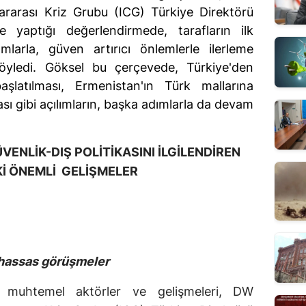
lararası Kriz Grubu (ICG) Türkiye Direktörü 
yaptığı değerlendirmede, tarafların ilk 
larla, güven artırıcı önlemlerle ilerleme 
öyledi. Göksel bu çerçevede, Türkiye'den 
şlatılması, Ermenistan'ın Türk mallarına 
ı gibi açılımların, başka adımlarla da devam 
ENLİK-DIŞ POLİTİKASINI İLGİLENDİREN
İ ÖNEMLİ GELİŞMELER
 hassas görüşmeler
i muhtemel aktörler ve gelişmeleri, DW