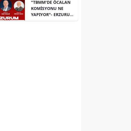
"TBMM'DE ÖCALAN
KOMİSYONU NE
YAPIYOR"- ERZURUM
PANELİ