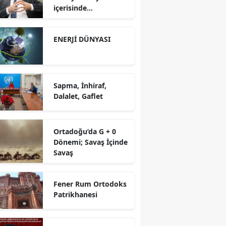
içerisinde
yürütüyoruz?!
ENERJİ DÜNYASI
Sapma, İnhiraf,
Dalalet, Gaflet
Ortadoğu’da G + 0
Dönemi; Savaş İçinde
Savaş
Fener Rum Ortodoks
Patrikhanesi