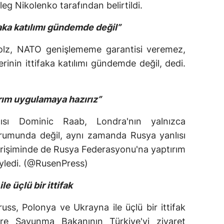
leg Nikolenko tarafından belirtildi.
faka katılımı gündemde değil”
lz, NATO genişlememe garantisi veremez,
inin ittifaka katılımı gündemde değil, dedi.
rım uygulamaya hazırız”
cısı Dominic Raab, Londra'nın yalnızca
durumunda değil, aynı zamanda Rusya yanlısı
 girişiminde de Rusya Federasyonu'na yaptırım
yledi. (@RusenPress)
e üçlü bir ittifak
Truss, Polonya ve Ukrayna ile üçlü bir ittifak
ere Savunma Bakanının Türkiye'yi ziyaret