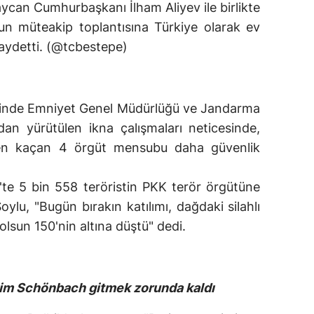
an Cumhurbaşkanı İlham Aliyev ile birlikte
'nun müteakip toplantısına Türkiye olarak ev
kaydetti. (@tcbestepe)
nesinde Emniyet Genel Müdürlüğü ve Jandarma
dan yürütülen ikna çalışmaları neticesinde,
en kaçan 4 örgüt mensubu daha güvenlik
4'te 5 bin 558 teröristin PKK terör örgütüne
Soylu, "Bugün bırakın katılımı, dağdaki silahlı
lsun 150'nin altına düştü" dedi.
im Schönbach gitmek zorunda kaldı