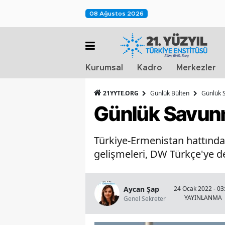
08 Ağustos 2026
Kurumsal
Kadro
Merkezler
21YYTE.ORG
Günlük Bülten
Günlük S
Günlük Savunm
Türkiye-Ermenistan hattında
gelişmeleri, DW Türkçe'ye d
Aycan Şap
24 Ocak 2022 - 03
YAYINLANMA
Genel Sekreter