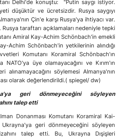
nı Delhi'de konuştu: "Putin saygı istiyor.
eti düşüktür ve ücretsizdir. Rusya saygıyı
lmanya'nın Çin'e karşı Rusya'ya ihtiyacı var.
Rusya taraftarı açıklamaları nedeniyle tepki
nı Amiral Kay-Achim Schönbach'in emekli
Kay-Achim Schönbach'in yetkilerinin alındığı
uvvetleri Komutanı Koramiral Schönbach'ın
la NATO'ya üye olamayacağını ve Kırım'ın
geri alınamayacağını söylemesi Almanya'nın
sı olarak değerlendirildi.( spiegel/ dw)
na'ya geri dönmeyeceğini söyleyen
hını talep etti
, Alman Donanması Komutanı Koramiral Kai-
 Ukrayna'ya geri dönmeyeceğini söyleyen
zahını talep etti. Bu, Ukrayna Dışişleri