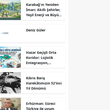
Karabağ'ın Yeniden
İmarı: Akıllı Şehirler,
Yeşil Enerji ve Büyük
Dönüş Programı
Ekseninde
Deniz Güler
Sürdürülebilir
Kalkınma
Hazar Geçişli Orta
Koridor: Lojistik
Entegrasyon,
Bölgesel İş Birliği ve
Kuzey Koridoru
Kıbrıs Barış
Karşısında Rekabet
Harekâtımızın 52’inci
Gücü
Yıl Dönümü
Erhürman: Süreci
Türkiye ile uyum