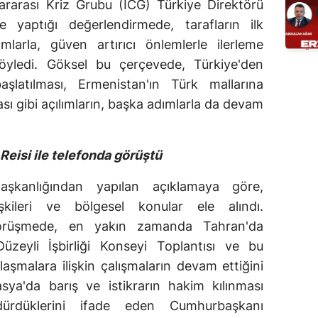
lararası Kriz Grubu (ICG) Türkiye Direktörü
yaptığı değerlendirmede, tarafların ilk
mlarla, güven artırıcı önlemlerle ilerleme
söyledi. Göksel bu çerçevede, Türkiye'den
aşlatılması, Ermenistan'ın Türk mallarına
ı gibi açılımların, başka adımlarla da devam
eisi ile telefonda görüştü
Başkanlığından yapılan açıklamaya göre,
şkileri ve bölgesel konular ele alındı.
örüşmede, en yakın zamanda Tahran'da
Düzeyli İşbirliği Konseyi Toplantısı ve bu
aşmalara ilişkin çalışmaların devam ettiğini
sya'da barış ve istikrarın hakim kılınması
rdürdüklerini ifade eden Cumhurbaşkanı