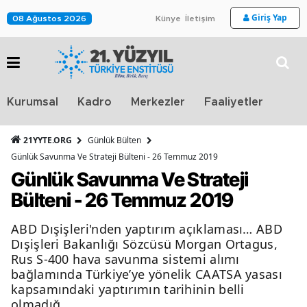
Giriş Yap
08 Ağustos 2026
Künye
İletişim
Stra
Kurumsal
Kadro
Merkezler
Faaliyetler
TV
21YYTE.ORG
Günlük Bülten
Günlük Savunma Ve Strateji Bülteni - 26 Temmuz 2019
Günlük Savunma Ve Strateji
Bülteni - 26 Temmuz 2019
ABD Dışişleri'nden yaptırım açıklaması… ABD
Dışişleri Bakanlığı Sözcüsü Morgan Ortagus,
Rus S-400 hava savunma sistemi alımı
bağlamında Türkiye’ye yönelik CAATSA yasası
kapsamındaki yaptırımın tarihinin belli
olmadığ