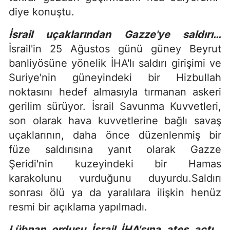
diye konuştu.
İsrail uçaklarından Gazze'ye saldırı…
İsrail'in 25 Ağustos günü güney Beyrut
banliyösüne yönelik İHA'lı saldırı girişimi ve
Suriye'nin güneyindeki bir Hizbullah
noktasını hedef almasıyla tırmanan askeri
gerilim sürüyor. İsrail Savunma Kuvvetleri,
son olarak hava kuvvetlerine bağlı savaş
uçaklarının, daha önce düzenlenmiş bir
füze saldırısına yanıt olarak Gazze
Şeridi'nin kuzeyindeki bir Hamas
karakolunu vurduğunu duyurdu.Saldırı
sonrası ölü ya da yaralılara ilişkin henüz
resmi bir açıklama yapılmadı.
Lübnan ordusu İsrail İHA'sına ateş açtı…