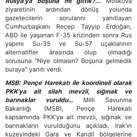
Rusya'ya boşuna mı gittik?...
Moskova
ziyaretinin ardından dönüş yolunda
gazetecilerin sorularını yanıtlayan
Cumhurbaşkanı Recep Tayyip Erdoğan,
ABD ile yaşanan F-35 krizinden sonra Rus
yapımı Su-35 ve Su-57 uçaklarının
alternatifler arasında olup olmadığı
sorusuna "Niye olmasın? Boşuna gelmedik
buraya" yanıtı verdi.
MSB: Pençe Harekatı ile koordineli olarak
PKK'ya ait silah mevzii, sığınak ve
barınaklar vuruldu…
Milli Savunma
Bakanlığı (MSB), Pençe Harekatı
kapsamında PKK'ya ait mevzii, sığınak ve
barınakların vurulduğunu açıkladı. Irak'ın
kuzeyindeki Gara ve Kandil bölgelerine