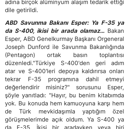
adına birçok alüminyum alaşım tedarik ettiği
dile getirildi.
ABD Savunma Bakanı Esper: Ya F-35 ya
da S-400, ikisi bir arada olamaz…
Bakan
Esper, ABD Genelkurmay Başkanı Orgeneral
Joseph Dunford ile Savunma Bakanlığında
(Pentagon) ortak basın toplantısı
düzenledi."Türkiye S-400'den geri adım
atar ve S-400'leri depoya kaldırırsa onları
tekrar F-35 programına dahil etmeyi
değerlendirir misiniz?" sorusunu Esper,
şöyle yanıtladı: "Hayır, bu benim kitabımda
yok. Bu konuda hem kamuoyuna karşı hem
de Türk mevkidaşımla yaptığım özel
görüşmelerimde açık oldum. Ya S-400 ya
da F-35. İkisi bir aradayken veya biri