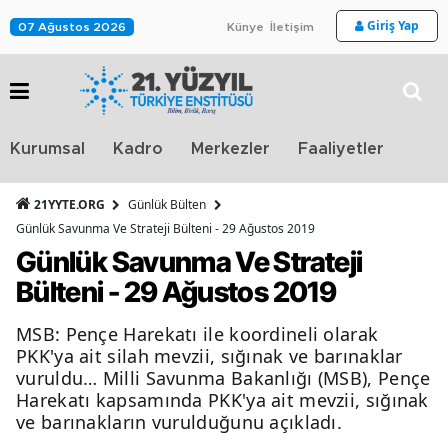
Giriş Yap
07 Ağustos 2026
Künye
İletişim
Stra
Kurumsal
Kadro
Merkezler
Faaliyetler
TV
21YYTE.ORG
Günlük Bülten
Günlük Savunma Ve Strateji Bülteni - 29 Ağustos 2019
Günlük Savunma Ve Strateji
Bülteni - 29 Ağustos 2019
MSB: Pençe Harekatı ile koordineli olarak
PKK'ya ait silah mevzii, sığınak ve barınaklar
vuruldu… Milli Savunma Bakanlığı (MSB), Pençe
Harekatı kapsamında PKK'ya ait mevzii, sığınak
ve barınakların vurulduğunu açıkladı.