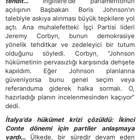
tehdit…
İngiltere'de parlamentonun
açılışının Başbakan Boris Johnson'ın
talebiyle askıya alınması büyük tepkilere yol
açtı. Ana muhalefetteki İşçi Partisi lideri
Jeremy Corbyn, bunun demokrasiye
yönelik tehditkar ve zedeleyici bir tutum
olduğunu söyledi. Corbyn, “Johnson
hükümetinin pervasızlığı karşısında dehşete
kapıldım. Eğer Johnson planlarına
güveniyorsa bunu genel seçim veya
referanduma giderek halka sormalı. O,
hazırladığı planın incelenmesinden kaçıyor”
dedi.
İtalya'da hükümet krizi çözüldü: İkinci
Conte dönemi için partiler anlaşmaya
vardı…
Ülkede, bir süredir devam eden