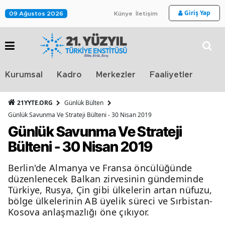
Giriş Yap
09 Ağustos 2026
Künye
İletişim
Stra
Kurumsal
Kadro
Merkezler
Faaliyetler
TV
21YYTE.ORG
Günlük Bülten
Günlük Savunma Ve Strateji Bülteni - 30 Nisan 2019
Günlük Savunma Ve Strateji
Bülteni - 30 Nisan 2019
Berlin'de Almanya ve Fransa öncülüğünde
düzenlenecek Balkan zirvesinin gündeminde
Türkiye, Rusya, Çin gibi ülkelerin artan nüfuzu,
bölge ülkelerinin AB üyelik süreci ve Sırbistan-
Kosova anlaşmazlığı öne çıkıyor.