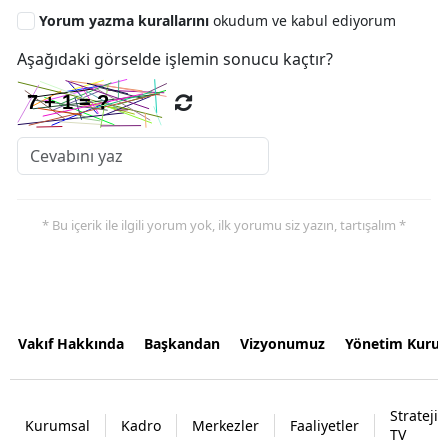
Yorum yazma kurallarını
okudum ve kabul ediyorum
Aşağıdaki görselde işlemin sonucu kaçtır?
* Bu içerik ile ilgili yorum yok, ilk yorumu siz yazın, tartışalım *
Vakıf Hakkında
Başkandan
Vizyonumuz
Yönetim Kurul
Strateji
Kurumsal
Kadro
Merkezler
Faaliyetler
TV